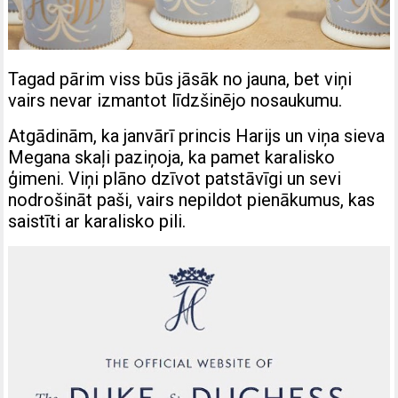
Tagad pārim viss būs jāsāk no jauna, bet viņi
vairs nevar izmantot līdzšinējo nosaukumu.
Atgādinām, ka janvārī princis Harijs un viņa sieva
Megana skaļi paziņoja, ka pamet karalisko
ģimeni. Viņi plāno dzīvot patstāvīgi un sevi
nodrošināt paši, vairs nepildot pienākumus, kas
saistīti ar karalisko pili.