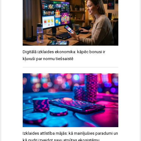
Digitālā izklaides ekonomika: kāpēc bonusi ir
kļuvuši par normu tiešsaistē
Izklaides attīstība mājās: kā mainījušies paradumi un
kā gudri izveidot savu atpūtas ekosistēmu