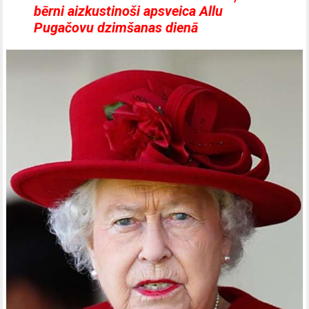
bērni aizkustinoši apsveica Allu
Pugačovu dzimšanas dienā