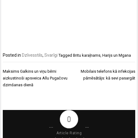
Posted in
Dzīvesstils
,
Svarīgi
Tagged
Britu karaļnams
,
Harijs un Mgana
Ziņu
Maksims Galkins un viņu bērni
Mobilais telefons kā infekcijas
izvēlne
aizkustinoši apsveica Allu Pugačovu
pārnēsātājs: kā sevi pasargāt
dzimšanas dienā
0
Article Rating