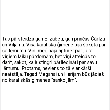
Tas pārsteidza gan Elizabeti, gan prinčus Čārlzu
un Viljamu. Visa karaliskā ģimene bija šokēta par
šo lēmumu. Viņi mēģināja apturēt pāri, dot
viņiem laiku pārdomām, bet viņi atteicās to
darīt, sakot, ka ir stingri pārliecināti par savu
lēmumu. Protams, neviens to tā vienkārši
neatstāja. Tagad Meganai un Harijam būs jācieš
no karaliskās ģimenes “sankcijām”.