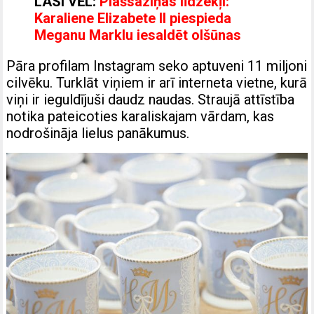
LASI VĒL:
Plašsaziņas līdzekļi:
Karaliene Elizabete II piespieda
Meganu Marklu iesaldēt olšūnas
Pāra profilam Instagram seko aptuveni 11 miljoni
cilvēku. Turklāt viņiem ir arī interneta vietne, kurā
viņi ir ieguldījuši daudz naudas. Straujā attīstība
notika pateicoties karaliskajam vārdam, kas
nodrošināja lielus panākumus.