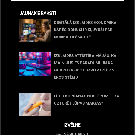
JAUNĀKIE RAKSTI
DIGITĀLĀ IZKLAIDES EKONOMIKA:
KĀPĒC BONUSI IR KĻUVUŠI PAR
NORMU TIEŠSAISTĒ
11 jūnijs, 2026
IZKLAIDES ATTĪSTĪBA MĀJĀS: KĀ
MAINĪJUŠIES PARADUMI UN KĀ
GUDRI IZVEIDOT SAVU ATPŪTAS
EKOSISTĒMU
05 maijs, 2026
LŪPU KOPŠANAS NOSLĒPUMI – KĀ
UZTURĒT LŪPAS MAIGAS?
09 marts, 2026
IZVĒLNE
JAUNĀKIE RAKSTI