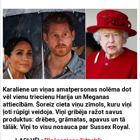
Karaliene un viņas amatpersonas nolēma dot
vēl vienu triecienu Harija un Meganas
attiecībām. Šoreiz cieta viņu zīmols, kuru viņi
ļoti rūpīgi veidoja. Viņi gribēja ražot savus
produktus: drēbes, grāmatas, apavus un tā
tālāk. Viņi to visu nosauca par Sussex Royal.