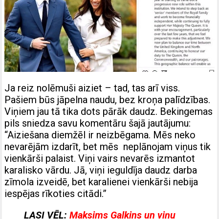
Ja reiz nolēmuši aiziet – tad, tas arī viss.
Pašiem būs jāpelna naudu, bez kroņa palīdzības.
Viņiem jau tā tika dots pārāk daudz. Bekingemas
pils sniedza savu komentāru šajā jautājumu:
“Aiziešana diemžēl ir neizbēgama. Mēs neko
nevarējām izdarīt, bet mēs neplānojam viņus tik
vienkārši palaist. Viņi vairs nevarēs izmantot
karalisko vārdu. Jā, viņi ieguldīja daudz darba
zīmola izveidē, bet karalienei vienkārši nebija
iespējas rīkoties citādi.”
LASI VĒL:
Maksims Galkins un viņu