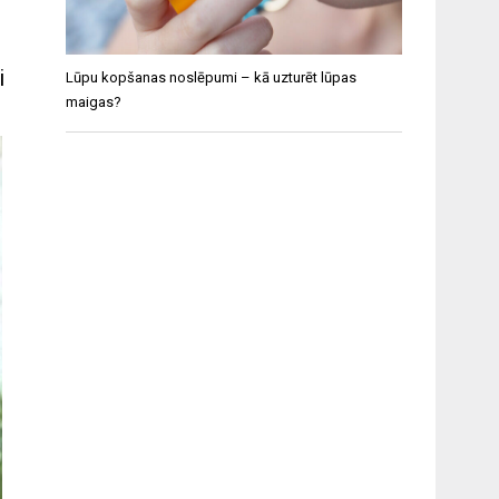
i
Lūpu kopšanas noslēpumi – kā uzturēt lūpas
maigas?