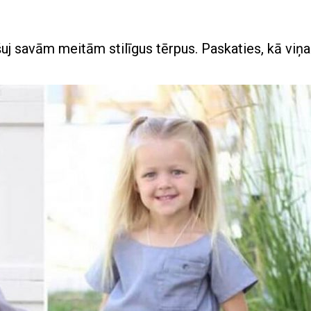
šuj savām meitām stilīgus tērpus. Paskaties, kā viņa