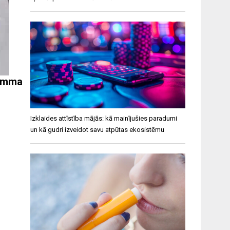
mamma
Izklaides attīstība mājās: kā mainījušies paradumi
un kā gudri izveidot savu atpūtas ekosistēmu