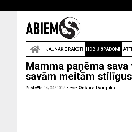
JAUNĀKIE RAKSTI
HOBIJI&PADOMI
ATT
Mamma paņēma sava vī
savām meitām stilīgus
Oskars Daugulis
Publicēts
24/04/2018
autors