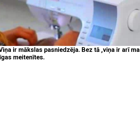
Viņa ir mākslas pasniedzēja. Bez tā ,viņa ir arī 
īgas meitenītes.