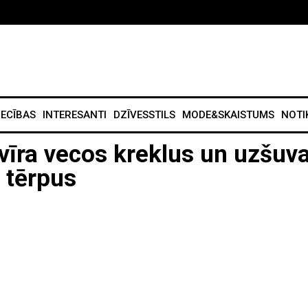
IECĪBAS
INTERESANTI
DZĪVESSTILS
MODE&SKAISTUMS
NOTI
ra vecos kreklus un uzšuv
 tērpus