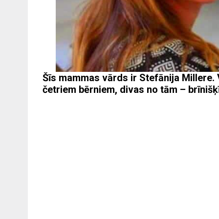
Šīs mammas vārds ir Stefānija Millere. 
četriem bērniem, divas no tām – brīnišķ