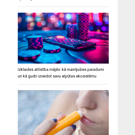
Izklaides attīstība mājās: kā mainījušies paradumi
un kā gudri izveidot savu atpūtas ekosistēmu