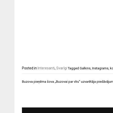
Posted in
Interesanti
,
Svarīgi
Tagged
Galkins
,
Instagrams
,
k
Ziņu
Buzova pieņēma šova „Buzovai par vīru” uzvarētāja piedāvāju
izvēlne