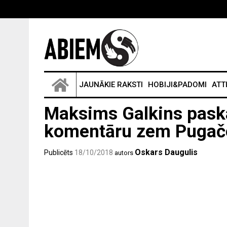
JAUNĀKIE RAKSTI
HOBIJI&PADOMI
ATT
Maksims Galkins paska
komentāru zem Pugač
Oskars Daugulis
Publicēts
18/10/2018
autors