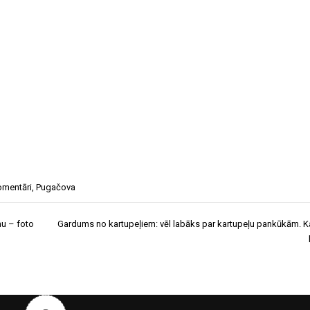
omentāri
,
Pugačova
mu – foto
Gardums no kartupeļiem: vēl labāks par kartupeļu pankūkām. K