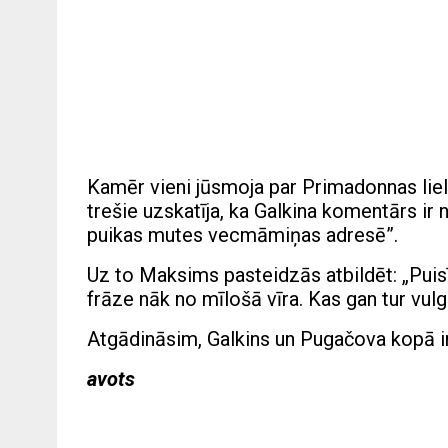
Kamēr vieni jūsmoja par Primadonnas lielis
trešie uzskatīja, ka Galkina komentārs ir 
puikas mutes vecmāmiņas adresē”.
Uz to Maksims pasteidzās atbildēt: „Puisīt
frāze nāk no mīlošā vīra. Kas gan tur vulg
Atgādināsim, Galkins un Pugačova kopā ir
avots