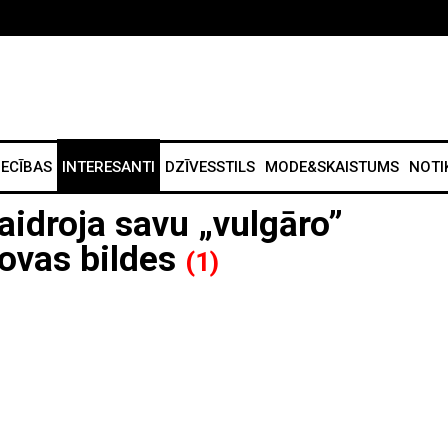
IECĪBAS
INTERESANTI
DZĪVESSTILS
MODE&SKAISTUMS
NOTI
idroja savu „vulgāro”
ovas bildes
(1)