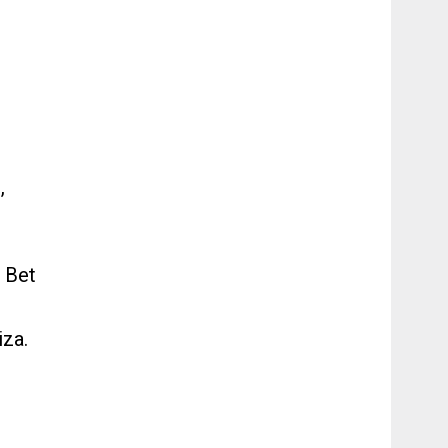
,
! Bet
iza.