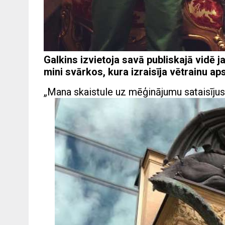
Galkins izvietoja savā publiskajā vidē 
mini svārkos, kura izraisīja vētrainu a
„Mana skaistule uz mēģinājumu sataisījusi