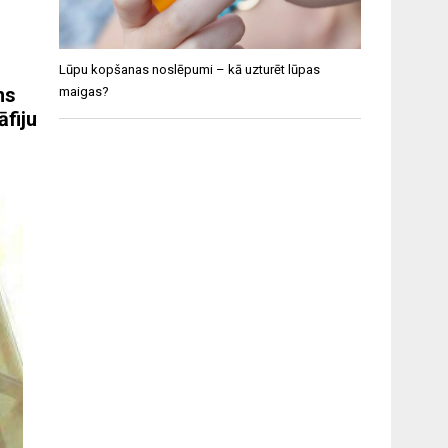
Lūpu kopšanas noslēpumi – kā uzturēt lūpas
ms
maigas?
āfiju