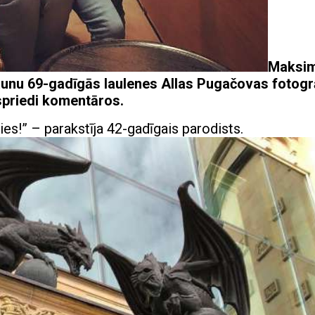
Maksi
jaunu 69-gadīgās laulenes Allas Pugačovas fotogr
pspriedi komentāros.
es!” – parakstīja 42-gadīgais parodists.