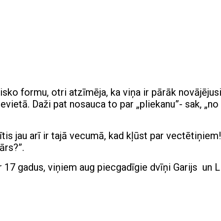
ko formu, otri atzīmēja, ka viņa ir pārāk novājējusi
nevietā. Daži pat nosauca to par „pliekanu”- sak, „no
is jau arī ir tajā vecumā, kad kļūst par vectētiņiem
ārs?”.
 17 gadus, viņiem aug piecgadīgie dvīņi Garijs un L