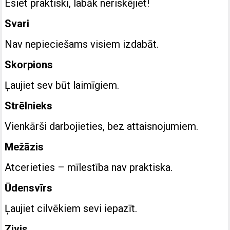
Esiet praktiski, labāk neriskējiet!
Svari
Nav nepieciešams visiem izdabāt.
Skorpions
Ļaujiet sev būt laimīgiem.
Strēlnieks
Vienkārši darbojieties, bez attaisnojumiem.
Mežāzis
Atcerieties – mīlestība nav praktiska.
Ūdensvīrs
Ļaujiet cilvēkiem sevi iepazīt.
Zivis