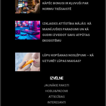
KĀPĒC BONUSI IR KĻUVUŠI PAR
NORMU TIEŠSAISTĒ
11 jūnijs, 2026
IZKLAIDES ATTĪSTĪBA MĀJĀS: KĀ
MAINĪJUŠIES PARADUMI UN KĀ
GUDRI IZVEIDOT SAVU ATPŪTAS
EKOSISTĒMU
05 maijs, 2026
LŪPU KOPŠANAS NOSLĒPUMI – KĀ
UZTURĒT LŪPAS MAIGAS?
09 marts, 2026
IZVĒLNE
JAUNĀKIE RAKSTI
HOBIJI&PADOMI
ATTIECĪBAS
INTERESANTI