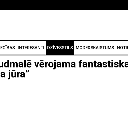
IECĪBAS
INTERESANTI
DZĪVESSTILS
MODE&SKAISTUMS
NOTI
ludmalē vērojama fantastisk
a jūra”