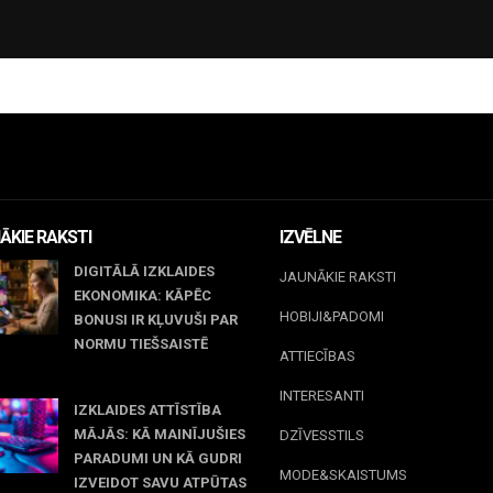
ĀKIE RAKSTI
IZVĒLNE
DIGITĀLĀ IZKLAIDES
JAUNĀKIE RAKSTI
EKONOMIKA: KĀPĒC
HOBIJI&PADOMI
BONUSI IR KĻUVUŠI PAR
NORMU TIEŠSAISTĒ
ATTIECĪBAS
jūnijs, 2026
INTERESANTI
IZKLAIDES ATTĪSTĪBA
MĀJĀS: KĀ MAINĪJUŠIES
DZĪVESSTILS
PARADUMI UN KĀ GUDRI
MODE&SKAISTUMS
IZVEIDOT SAVU ATPŪTAS