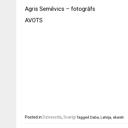
Agris Semēvics – fotogrāfs
AVOTS
Posted in
Dzīvesstils
,
Svarīgi
Tagged
Daba
,
Latvija
,
skaisti