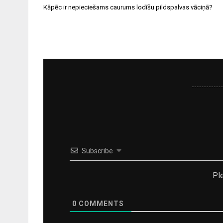
Ziņu
Kāpēc ir nepieciešams caurums lodīšu pildspalvas vāciņā?
izvēlne
Subscribe
Pl
0
COMMENTS