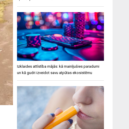
Izklaides attīstība mājās: kā mainījušies paradumi
un kā gudri izveidot savu atpūtas ekosistēmu