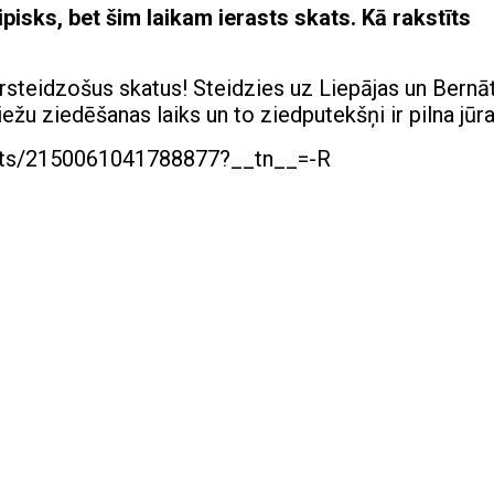
ipisks, bet šim laikam ierasts skats. Kā rakstīts
rsteidzošus skatus! Steidzies uz Liepājas un Bernā
riežu ziedēšanas laiks un to ziedputekšņi ir pilna jūra
osts/2150061041788877?__tn__=-R