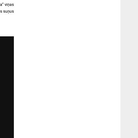
na” viņas
os suņus