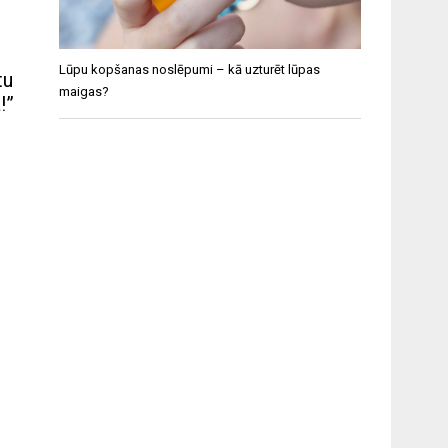
Lūpu kopšanas noslēpumi – kā uzturēt lūpas
tu
maigas?
!”