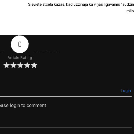
Sieviete atcēla kāzas, kad uzzināja kā viņas līgavainis ”audzi
mīļ
0
Article Rating
Login
ease login to comment