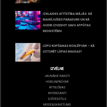
11 jūnijs, 2026
IZKLAIDES ATTĪSTĪBA MĀJĀS: KĀ
MAINĪJUŠIES PARADUMI UN KĀ
GUDRI IZVEIDOT SAVU ATPŪTAS
EKOSISTĒMU
05 maijs, 2026
LŪPU KOPŠANAS NOSLĒPUMI – KĀ
UZTURĒT LŪPAS MAIGAS?
09 marts, 2026
IZVĒLNE
JAUNĀKIE RAKSTI
HOBIJI&PADOMI
ATTIECĪBAS
INTERESANTI
DZĪVESSTILS
MODE&SKAISTUMS