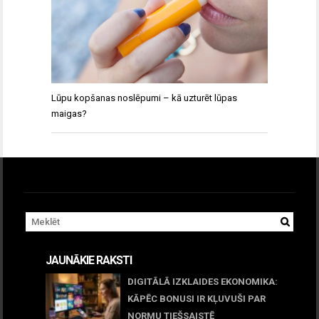
Lūpu kopšanas noslēpumi – kā uzturēt lūpas
maigas?
JAUNĀKIE RAKSTI
DIGITĀLĀ IZKLAIDES EKONOMIKA:
KĀPĒC BONUSI IR KĻUVUŠI PAR
NORMU TIEŠSAISTĒ