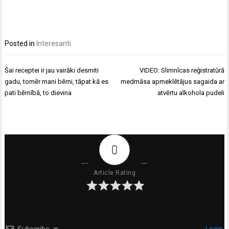
Posted in
Interesanti
Ziņu
Šai receptei ir jau vairāki desmiti
VIDEO: Slimnīcas reģistratūrā
izvēlne
gadu, tomēr mani bērni, tāpat kā es
medmāsa apmeklētājus sagaida ar
pati bērnībā, to dievina
atvērtu alkohola pudeli
0
Article Rating
Subscribe
Login