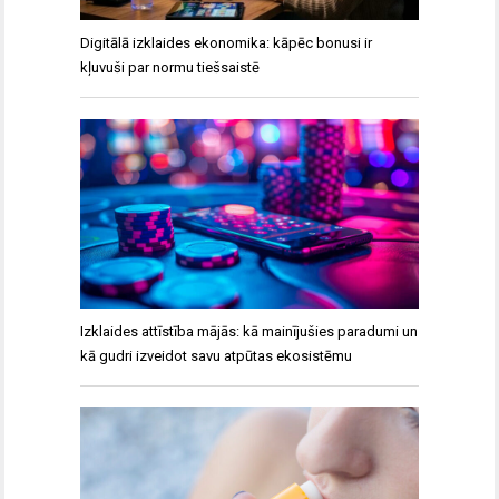
Digitālā izklaides ekonomika: kāpēc bonusi ir
kļuvuši par normu tiešsaistē
Izklaides attīstība mājās: kā mainījušies paradumi un
kā gudri izveidot savu atpūtas ekosistēmu