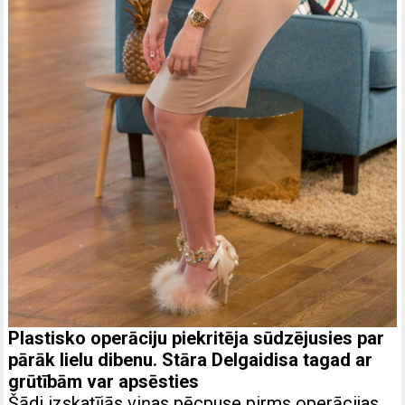
Plastisko operāciju piekritēja sūdzējusies par
pārāk lielu dibenu. Stāra Delgaidisa tagad ar
grūtībām var apsēsties
Šādi izskatījās viņas pēcpuse pirms operācijas