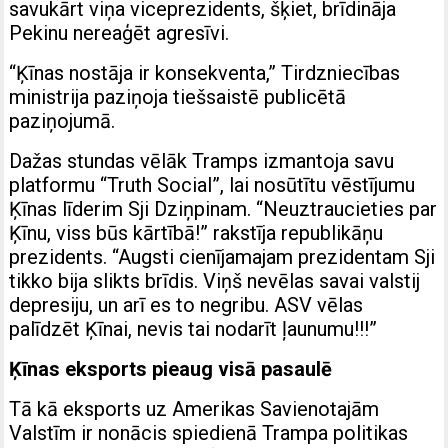
savukārt viņa viceprezidents, šķiet, brīdināja
Pekinu nereaģēt agresīvi.
“Ķīnas nostāja ir konsekventa,” Tirdzniecības
ministrija paziņoja tiešsaistē publicētā
paziņojumā.
Dažas stundas vēlāk Tramps izmantoja savu
platformu “Truth Social”, lai nosūtītu vēstījumu
Ķīnas līderim Sji Dziņpinam. “Neuztraucieties par
Ķīnu, viss būs kārtībā!” rakstīja republikāņu
prezidents. “Augsti cienījamajam prezidentam Sji
tikko bija slikts brīdis. Viņš nevēlas savai valstij
depresiju, un arī es to negribu. ASV vēlas
palīdzēt Ķīnai, nevis tai nodarīt ļaunumu!!!”
Ķīnas eksports pieaug visā pasaulē
Tā kā eksports uz Amerikas Savienotajām
Valstīm ir nonācis spiedienā Trampa politikas