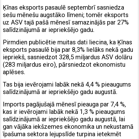
Ķīnas eksports pasaulē septembrī sasniedza
sešu mēnešu augstāko līmeni; tomēr eksports
uz ASV tajā pašā mēnesī samazinājās par 27%
salīdzinājumā ar iepriekšējo gadu.
Pirmdien publicētie muitas dati liecina, ka Ķīnas
eksports pasaulē bija par 8,3% lielāks nekā gadu
iepriekš, sasniedzot 328,5 miljardus ASV dolāru
(283 miljardus eiro), pārsniedzot ekonomistu
aplēses.
Tas bija ievērojami labāk nekā 4,4 % pieaugums
salīdzinājumā ar iepriekšējo gadu augustā.
Imports pagājušajā mēnesī pieauga par 7,4 %,
kas ir ievērojami labāk nekā 1,3 % pieaugums
salīdzinājumā ar iepriekšējo gadu augustā, lai
gan vājāka iekšzemes ekonomika un nekustamā
īpašuma sektora lejupslīde turpina ietekmēt