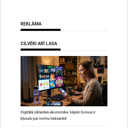
REKLĀMA
CILVĒKI ARĪ LASA
Digitālā izklaides ekonomika: kāpēc bonusi ir
kļuvuši par normu tiešsaistē