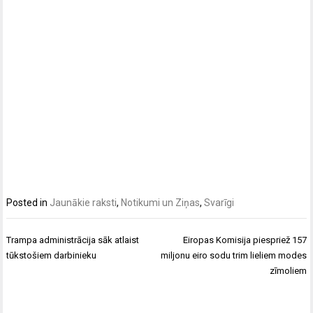
Posted in
Jaunākie raksti
,
Notikumi un Ziņas
,
Svarīgi
Ziņu
Trampa administrācija sāk atlaist
Eiropas Komisija piespriež 157
izvēlne
tūkstošiem darbinieku
miljonu eiro sodu trim lieliem modes
zīmoliem