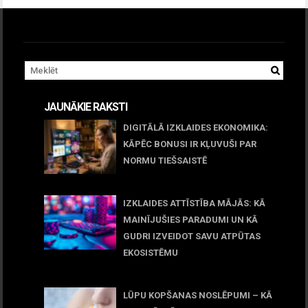
JAUNĀKIE RAKSTI
DIGITĀLĀ IZKLAIDES EKONOMIKA:
KĀPĒC BONUSI IR KĻUVUŠI PAR
NORMU TIEŠSAISTĒ
11 jūnijs, 2026
IZKLAIDES ATTĪSTĪBA MĀJĀS: KĀ
MAINĪJUŠIES PARADUMI UN KĀ
GUDRI IZVEIDOT SAVU ATPŪTAS
EKOSISTĒMU
05 maijs, 2026
LŪPU KOPŠANAS NOSLĒPUMI – KĀ