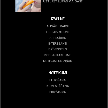
UZTURĒT LŪPAS MAIGAS?
09 marts, 2026
IZVĒLNE
JAUNĀKIE RAKSTI
HOBIJI&PADOMI
ATTIECĪBAS
INTERESANTI
DZĪVESSTILS
MODE&SKAISTUMS
NOTIKUMI UN ZIŅAS
NOTEIKUMI
LIETOŠANA
KOMENTĒŠANA
PRIVĀTUMS