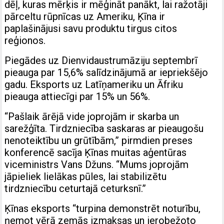
dēļ, kuras mērķis ir mēģināt panākt, lai ražotāji
pārceltu rūpnīcas uz Ameriku, Ķīna ir
paplašinājusi savu produktu tirgus citos
reģionos.
Piegādes uz Dienvidaustrumāziju septembrī
pieauga par 15,6% salīdzinājumā ar iepriekšējo
gadu. Eksports uz Latīņameriku un Āfriku
pieauga attiecīgi par 15% un 56%.
“Pašlaik ārējā vide joprojām ir skarba un
sarežģīta. Tirdzniecība saskaras ar pieaugošu
nenoteiktību un grūtībām,” pirmdien preses
konferencē sacīja Ķīnas muitas aģentūras
viceministrs Vans Džuns. “Mums joprojām
jāpieliek lielākas pūles, lai stabilizētu
tirdzniecību ceturtajā ceturksnī.”
Ķīnas eksports “turpina demonstrēt noturību,
ņemot vērā zemās izmaksas un ierobežoto