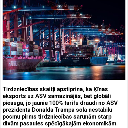
Tirdzniecības skaitļi apstiprina, ka Ķīnas
eksports uz ASV samazinājās, bet globāli
pieauga, jo jaunie 100% tarifu draudi no ASV
prezidenta Donalda Trampa sola nestabilu
posmu pirms tirdzniecības sarunām starp
divām pasaules spēcīgākajām ekonomikām.