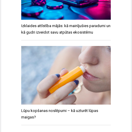
Izklaides attīstība mājās: kā mainījušies paradumi un
kā gudri izveidot savu atpūtas ekosistēmu
Lūpu kopšanas noslēpumi – kā uzturēt lūpas
maigas?