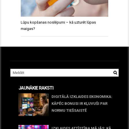
Lūpu kopšanas noslēpumi – kā uzturēt lūpas
maigas?
JAUNĀKIE RAKSTI
DIGITĀLĀ IZKLAIDES EKONOMIKA:
KĀPĒC BONUSI IR KĻUVUŠI PAR
NORMU TIEŠSAISTĒ
11 jūnijs, 2026
IZKLAIDES ATTĪSTĪBA MĀJĀS: KĀ