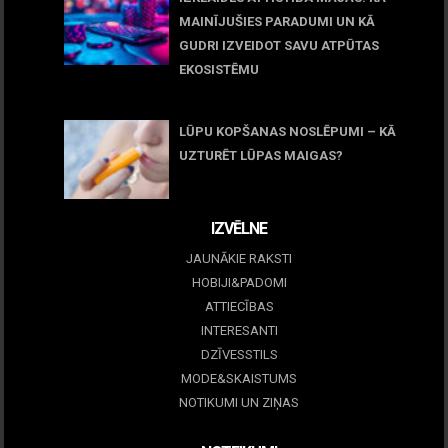
MAINĪJUŠIES PARADUMI UN KĀ
GUDRI IZVEIDOT SAVU ATPŪTAS
EKOSISTĒMU
05 maijs, 2026
LŪPU KOPŠANAS NOSLĒPUMI – KĀ
UZTURĒT LŪPAS MAIGAS?
09 marts, 2026
IZVĒLNE
JAUNĀKIE RAKSTI
HOBIJI&PADOMI
ATTIECĪBAS
INTERESANTI
DZĪVESSTILS
MODE&SKAISTUMS
NOTIKUMI UN ZIŅAS