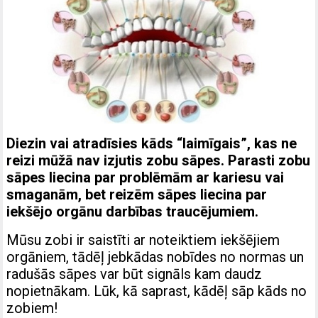
Diezin vai atradīsies kāds “laimīgais”, kas ne
reizi mūžā nav izjutis zobu sāpes. Parasti zobu
sāpes liecina par problēmām ar kariesu vai
smaganām, bet reizēm sāpes liecina par
iekšējo orgānu darbības traucējumiem.
Mūsu zobi ir saistīti ar noteiktiem iekšējiem
orgāniem, tādēļ jebkādas nobīdes no normas un
radušās sāpes var būt signāls kam daudz
nopietnākam. Lūk, kā saprast, kādēļ sāp kāds no
zobiem!