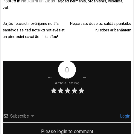
Posted in
Notikumi un Ziņas
Tagged
ķermenis
,
organisms
,
veselība
,
zobi
Ziņu
Ja jūs lietosiet novārījumu no šīs
Neparasts deserts: saldās pankūku
izvēlne
sastāvdaļas, tad noteikti notievēsiet
ruletītes ar banāniem
un piedosiet savai ādai elastību!
0
Article Rating
Subscribe
Login
Please login to comment