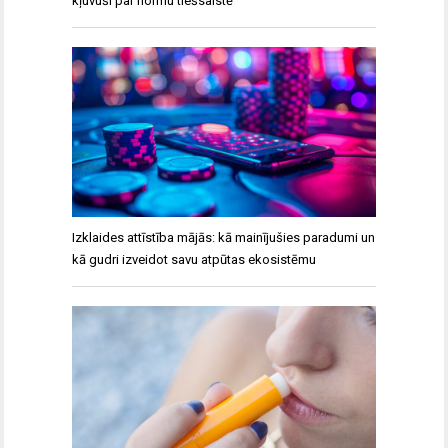
kļuvuši par normu tiešsaistē
Izklaides attīstība mājās: kā mainījušies paradumi un
kā gudri izveidot savu atpūtas ekosistēmu