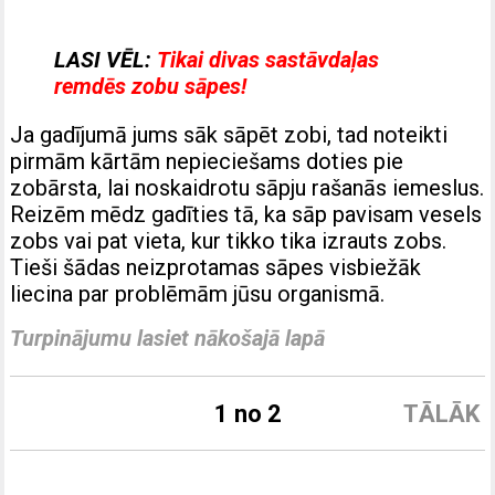
LASI VĒL:
Tikai divas sastāvdaļas
remdēs zobu sāpes!
Ja gadījumā jums sāk sāpēt zobi, tad noteikti
pirmām kārtām nepieciešams doties pie
zobārsta, lai noskaidrotu sāpju rašanās iemeslus.
Reizēm mēdz gadīties tā, ka sāp pavisam vesels
zobs vai pat vieta, kur tikko tika izrauts zobs.
Tieši šādas neizprotamas sāpes visbiežāk
liecina par problēmām jūsu organismā.
Turpinājumu lasiet nākošajā lapā
1 no 2
TĀLĀK