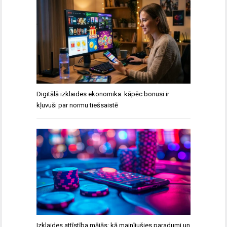
Digitālā izklaides ekonomika: kāpēc bonusi ir
kļuvuši par normu tiešsaistē
Izklaides attīstība mājās: kā mainījušies paradumi un