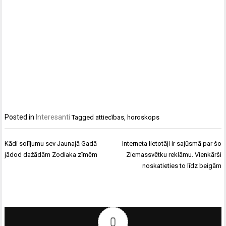
Posted in
Interesanti
Tagged
attiecības
,
horoskops
Ziņu
Kādi solījumu sev Jaunajā Gadā
Interneta lietotāji ir sajūsmā par šo
izvēlne
jādod dažādām Zodiaka zīmēm
Ziemassvētku reklāmu. Vienkārši
noskatieties to līdz beigām
0