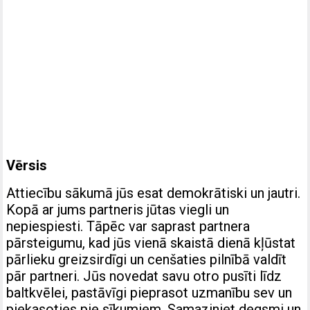
Vērsis
Attiecību sākumā jūs esat demokrātiski un jautri.
Kopā ar jums partneris jūtas viegli un
nepiespiesti. Tāpēc var saprast partnera
pārsteigumu, kad jūs vienā skaistā dienā kļūstat
pārlieku greizsirdīgi un cenšaties pilnībā valdīt
pār partneri. Jūs novedat savu otro pusīti līdz
baltkvēlei, pastāvīgi pieprasot uzmanību sev un
piekasoties pie sīkumiem. Samaziniet degsmi un