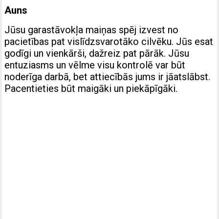
Auns
Jūsu garastāvokļa maiņas spēj izvest no
pacietības pat vislīdzsvarotāko cilvēku. Jūs esat
godīgi un vienkārši, dažreiz pat pārāk. Jūsu
entuziasms un vēlme visu kontrolē var būt
noderīga darbā, bet attiecībās jums ir jāatslābst.
Pacentieties būt maigāki un piekāpīgāki.