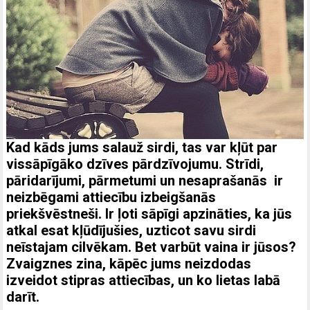
Kad kāds jums salauž sirdi, tas var kļūt par
vissāpīgāko dzīves pārdzīvojumu. Strīdi,
pāridarījumi, pārmetumi un nesaprašanās ir
neizbēgami attiecību izbeigšanās
priekšvēstneši. Ir ļoti sāpīgi apzināties, ka jūs
atkal esat kļūdījušies, uzticot savu sirdi
neīstajam cilvēkam. Bet varbūt vaina ir jūsos?
Zvaigznes zina, kāpēc jums neizdodas
izveidot stipras attiecības, un ko lietas labā
darīt.