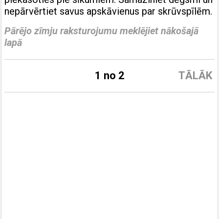
nepārvērtiet savus apskāvienus par skrūvspīlēm.
Pārējo zīmju raksturojumu meklējiet nākošajā
lapā
1 no 2
TĀLĀK