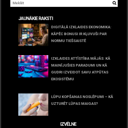
JAUNĀKIE RAKSTI
DIGITĀLĀ IZKLAIDES EKONOMIKA:
KĀPĒC BONUSI IR KĻUVUŠI PAR
NORMU TIEŠSAISTĒ
11 jūnijs, 2026
IZKLAIDES ATTĪSTĪBA MĀJĀS: KĀ
MAINĪJUŠIES PARADUMI UN KĀ
GUDRI IZVEIDOT SAVU ATPŪTAS
EKOSISTĒMU
05 maijs, 2026
LŪPU KOPŠANAS NOSLĒPUMI – KĀ
UZTURĒT LŪPAS MAIGAS?
09 marts, 2026
IZVĒLNE