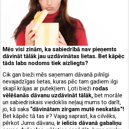
Mēs visi zinām, ka sabiedrībā nav pieņemts
dāvināt tālāk jau uzdāvinātas lietas. Bet kāpēc
tāds labs nodoms tiek aizliegts?
Cik gan bieži mēs saņemam dāvanā pilnīgi
nevajadzīgas lietas, kuras pēc tam gadiem ilgi
skapī krājas ar putekļiem. Ļoti bieži
rodas
vēlēšanās dāvanu uzdāvināt tālāk,
bet morāle
un sabiedriskais viedoklis neļauj mums to darīt,
jo, kā saka
“dāvinātam zirgam mutē neskatās”!
Bet kāpēc tā tas ir? Vajag saprast, ka cilvēks,
pērkot Jums dāvanu,
ir ielicis dāvanā gabaliņu