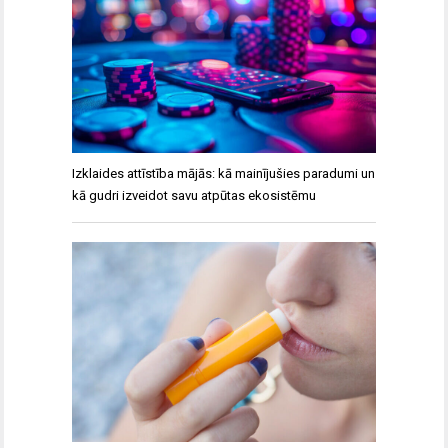
Izklaides attīstība mājās: kā mainījušies paradumi un
kā gudri izveidot savu atpūtas ekosistēmu