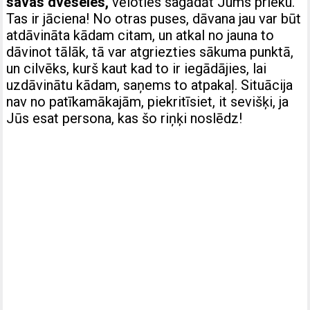
savas dvēseles,
vēloties sagādāt Jums prieku.
Tas ir jāciena! No otras puses, dāvana jau var būt
atdāvināta kādam citam, un atkal no jauna to
dāvinot tālāk, tā var atgriezties sākuma punktā,
un cilvēks, kurš kaut kad to ir iegādājies, lai
uzdāvinātu kādam, saņems to atpakaļ. Situācija
nav no patīkamākajām, piekritīsiet, it sevišķi, ja
Jūs esat persona, kas šo riņķi noslēdz!