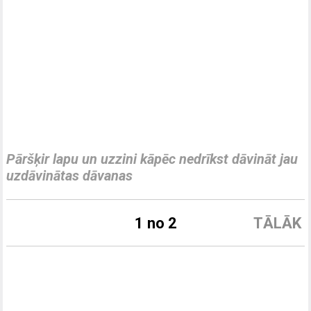
Pāršķir lapu un uzzini kāpēc nedrīkst dāvināt jau
uzdāvinātas dāvanas
1 no 2
TĀLĀK