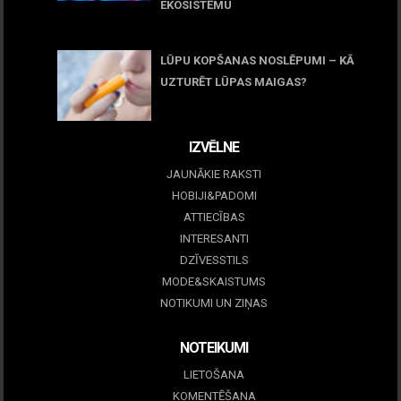
EKOSISTĒMU
05 maijs, 2026
LŪPU KOPŠANAS NOSLĒPUMI – KĀ
UZTURĒT LŪPAS MAIGAS?
09 marts, 2026
IZVĒLNE
JAUNĀKIE RAKSTI
HOBIJI&PADOMI
ATTIECĪBAS
INTERESANTI
DZĪVESSTILS
MODE&SKAISTUMS
NOTIKUMI UN ZIŅAS
NOTEIKUMI
LIETOŠANA
KOMENTĒŠANA