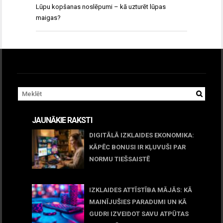
Lūpu kopšanas noslēpumi – kā uzturēt lūpas
maigas?
JAUNĀKIE RAKSTI
DIGITĀLĀ IZKLAIDES EKONOMIKA:
KĀPĒC BONUSI IR KĻUVUŠI PAR
NORMU TIEŠSAISTĒ
11 jūnijs, 2026
IZKLAIDES ATTĪSTĪBA MĀJĀS: KĀ
MAINĪJUŠIES PARADUMI UN KĀ
GUDRI IZVEIDOT SAVU ATPŪTAS