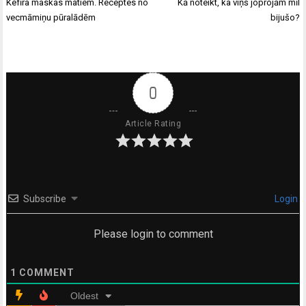
Ziņu
Kefīra maskas matiem. Receptes no
Kā noteikt, ka viņš joprojām mīl
izvēlne
vecmāmiņu pūralādēm
bijušo?
0
Article Rating
Subscribe
Login
Please login to comment
1
COMMENT
Oldest