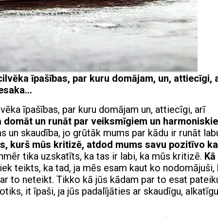
lvēka īpašības, par kuru domājam, un, attiecīgi, a
iesaka…
vēka īpašības, par kuru domājam un, attiecīgi, arī
a domāt un runāt par veiksmīgiem un harmoniski
s un skaudība, jo grūtāk mums par kādu ir runāt lab
s, kurš mūs kritizē, atdod mums savu pozitīvo k
ēr tika uzskatīts, ka tas ir labi, ka mūs kritizē.
Kā
ek teikts, ka tad, ja mēs esam kaut ko nodomājuši, 
ar to neteikt. Tikko kā jūs kādam par to esat pateiku
ks, it īpaši, ja jūs padalījāties ar skaudīgu, alkatīg