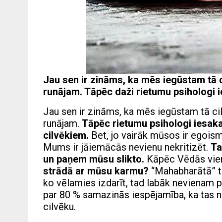
Jau sen ir zināms, ka mēs iegūstam tā ci
runājam. Tāpēc daži rietumu psihologi 
Jau sen ir zināms, ka mēs iegūstam tā cil
runājam.
Tāpēc rietumu psihologi iesak
cilvēkiem.
Bet, jo vairāk mūsos ir egoism
Mums ir jāiemācās nevienu nekritizēt.
Ta
un paņem mūsu slikto.
Kāpēc Vēdās vienm
strādā ar mūsu karmu?
“Mahabharātā” ti
ko vēlamies izdarīt, tad labāk nevienam p
par 80 % samazinās iespējamība, ka tas noti
cilvēku.