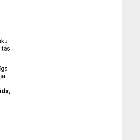
sku
 tas
īgs
ņa
.
āds,