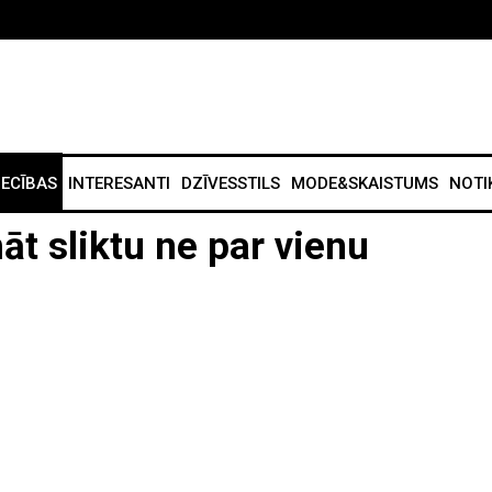
IECĪBAS
INTERESANTI
DZĪVESSTILS
MODE&SKAISTUMS
NOTI
āt sliktu ne par vienu