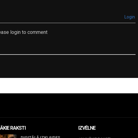
Login
ease login to comment
ĀKIE RAKSTI
IZVĒLNE
DIGITĀLĀ IZKLAIDES