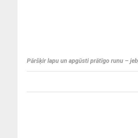
Pāršķir lapu un apgūsti prātīgo runu – je