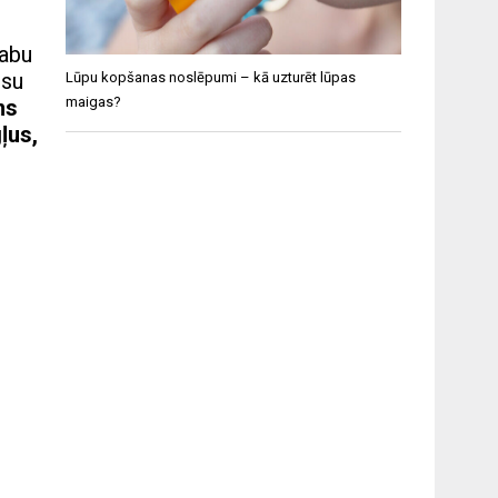
labu
ūsu
Lūpu kopšanas noslēpumi – kā uzturēt lūpas
maigas?
ms
ļus,