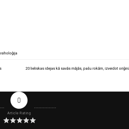
psiholoģija
s
20 lieliskas idejas kā savās mājās, pašu rokām, izveidot oriģinā
0
Article Rating