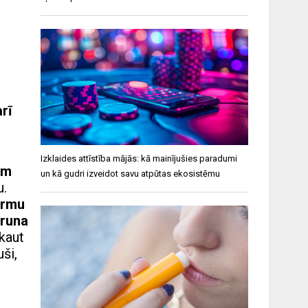
rī
Izklaides attīstība mājās: kā mainījušies paradumi
em
un kā gudri izveidot savu atpūtas ekosistēmu
u.
armu
 runa
kaut
ši,
u