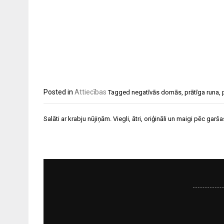
Posted in
Attiecības
Tagged
negatīvās domās
,
prātīga runa
,
Ziņu
Salāti ar krabju nūjiņām. Viegli, ātri, oriģināli un maigi pēc garša
izvēlne