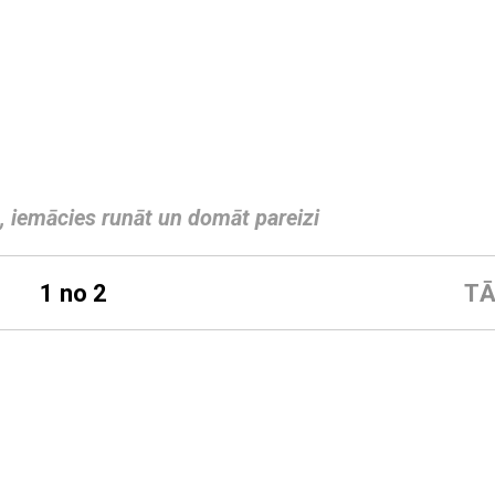
b, iemācies runāt un domāt pareizi
1 no 2
TĀ