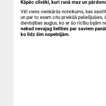
Kāpēc cilvēki, kuri runā maz un pārdomā
Vēl viens vienkāršs noteikums, kas saistī
un par to esam citu priekšā palielījušies
dievbijības augļus, ko ar šo rīcību bijām 
nekad nevajag lielīties par saviem pan
ko līdz šim nopelnījām.