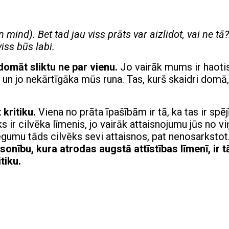
 mind). Bet tad jau viss prāts var aizlidot, vai ne tā?
viss būs labi.
domāt sliktu ne par vienu.
Jo vairāk mums ir haoti
un jo nekārtīgāka mūs runa. Tas, kurš skaidri domā,
 kritiku.
Viena no prāta īpašībām ir tā, ka tas ir spēj
s ir cilvēka līmenis, jo vairāk attaisnojumu jūs no vi
egumu tāds cilvēks sevi attaisnos, pat nenosarkstot
onību, kura atrodas augstā attīstības līmenī, ir t
tiku.