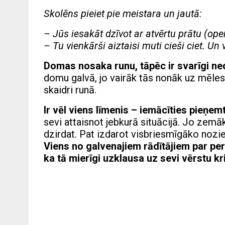
Skolēns pieiet pie meistara un jautā:
– Jūs iesakāt dzīvot ar atvērtu prātu (open
– Tu vienkārši aiztaisi muti cieši ciet. Un 
Domas nosaka runu, tāpēc ir svarīgi ne
domu galvā, jo vairāk tās nonāk uz mēles 
skaidri runā.
Ir vēl viens līmenis – iemācīties pieņemt
sevi attaisnot jebkurā situācijā. Jo zemāk
dzirdat. Pat izdarot visbriesmīgāko nozi
Viens no galvenajiem rādītājiem par pers
ka tā mierīgi uzklausa uz sevi vērstu kri