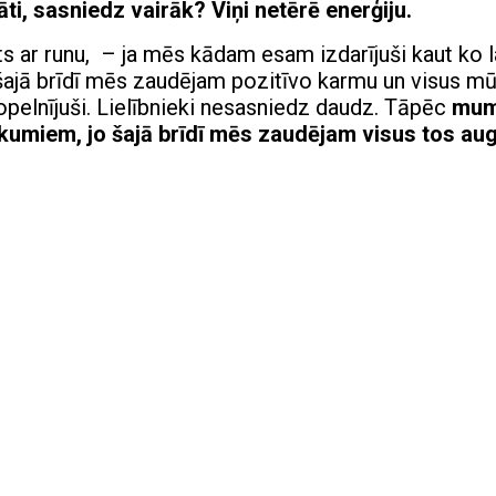
ti, sasniedz vairāk? Viņi netērē enerģiju.
ts ar runu, – ja mēs kādam esam izdarījuši kaut ko 
, šajā brīdī mēs zaudējam pozitīvo karmu un visus m
nopelnījuši. Lielībnieki nesasniedz daudz. Tāpēc
mu
ākumiem, jo šajā brīdī mēs zaudējam visus tos aug