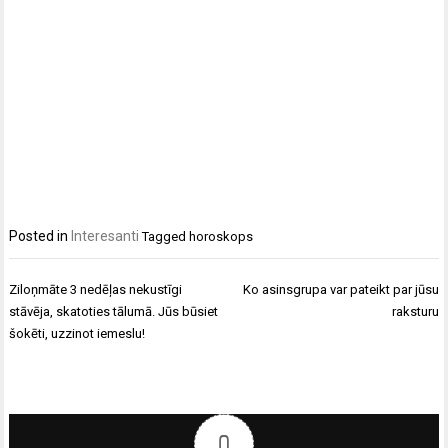
Posted in
Interesanti
Tagged
horoskops
Ziņu
Ziloņmāte 3 nedēļas nekustīgi
Ko asinsgrupa var pateikt par jūsu
izvēlne
stāvēja, skatoties tālumā. Jūs būsiet
raksturu
šokēti, uzzinot iemeslu!
0