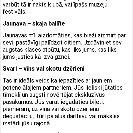
varbūt tā ir nakts klubā, vai īpašs muzeju
festivāls.
Jaunava – skaļa ballīte
Jaunavas mīl aizdomāties, kas bieži aizmirt par
sevi, pastāvīgi palīdzot citiem. Uzdāviniet sev
augstas klases atpūtu, kas liks jums, kas liks
jums justies kā zvaigznei.
Svari – vīns vai skotu dzērieni
Tas ir ideāls veids ka iepazīties ar jauniem
potenciālajiem partneriem. Jūs lieliski jūtaties
tīmeklī un augsti novērtējat ekskluzīvus
pasākumus. Jūs varat iegādāties biļeti,
piemēram, uz vīna vai skotu dzērienu
degustāciju, tūri pa alus darītavu vai mākslas
izstādi jūsu rajonā.