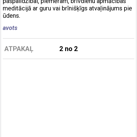
pašpalīdzībai, piemēram, brīvdienu apmācības
meditācijā ar guru vai brīnišķīgs atvaļinājums pie
ūdens.
avots
ATPAKAĻ
2 no 2