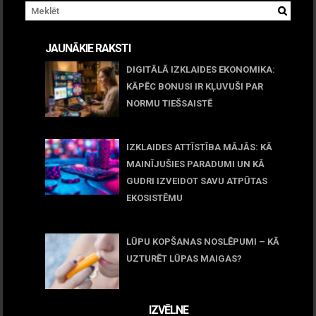
JAUNĀKIE RAKSTI
DIGITĀLĀ IZKLAIDES EKONOMIKA:
KĀPĒC BONUSI IR KĻUVUŠI PAR
NORMU TIEŠSAISTĒ
11 jūnijs, 2026
IZKLAIDES ATTĪSTĪBA MĀJĀS: KĀ
MAINĪJUŠIES PARADUMI UN KĀ
GUDRI IZVEIDOT SAVU ATPŪTAS
EKOSISTĒMU
05 maijs, 2026
LŪPU KOPŠANAS NOSLĒPUMI – KĀ
UZTURĒT LŪPAS MAIGAS?
09 marts, 2026
IZVĒLNE