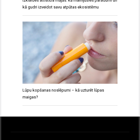
Izklaides attīstība mājās: kā mainījušies paradumi un
kā gudri izveidot savu atpūtas ekosistēmu
Lūpu kopšanas noslēpumi – kā uzturēt lūpas
maigas?