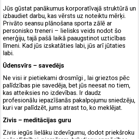
Jūs gūstat panākumus korporatīvajā struktūrā un
izbaudiet darbu, kas vērsts uz noteiktu mērķi.
Privāto seansu plānošana sporta zālē ar
personisko treneri – lielisks veids nodot šo
enerģiju, tajā pašā laikā paaugstinot uzticības
līmeni. Kad jūs izskatāties labi, jūs arī jūtaties
labi.
Ūdensvīrs – savedējs
Ne visi ir pietiekami drosmīgi , lai grieztos pēc
palīdzības pie savedēja, bet jūs neesat no tiem,
kas atteiksies no izdevības. Ir daudz
profesionālu iepazīšanās pakalpojumu sniedzēju,
kuri var palīdzēt, jums atrast to, ko meklējat.
Zivis – meditācijas guru
Zivis iegūs lielāku izdevīgumu, dodot priekšroku