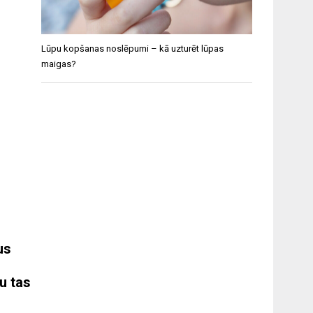
Lūpu kopšanas noslēpumi – kā uzturēt lūpas
maigas?
us
u tas