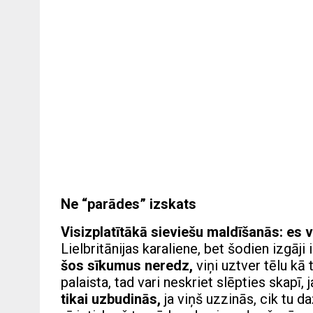
Ne “parādes” izskats
Visizplatītākā sieviešu maldīšanās: es 
Lielbritānijas karaliene, bet šodien izgāji 
šos sīkumus neredz,
viņi uztver tēlu kā
palaista, tad vari neskriet slēpties skapī,
tikai uzbudinās,
ja viņš uzzinās, cik tu d