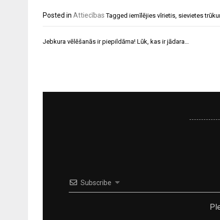
Posted in
Attiecības
Tagged
iemīlējies vīrietis
,
sievietes trūk
Ziņu
Jebkura vēlēšanās ir piepildāma! Lūk, kas ir jādara…
izvēlne
Subscribe
Pl