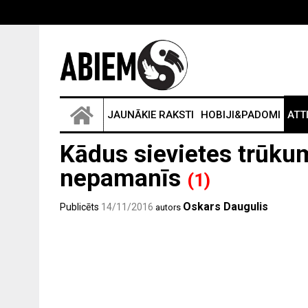
JAUNĀKIE RAKSTI
HOBIJI&PADOMI
ATT
Kādus sievietes trūkum
nepamanīs
(1)
Oskars Daugulis
Publicēts
14/11/2016
autors