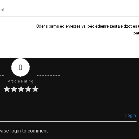
umi
Ūdens pirms ēdienreizes vai pēc ēdienreizes! Beidzot es 
pa
0
Article Rating
Login
ease login to comment