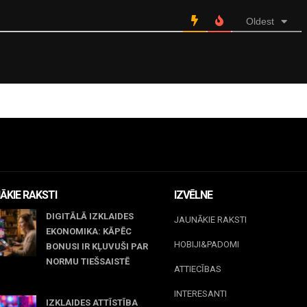
Oldest
ĀKIE RAKSTI
IZVĒLNE
DIGITĀLĀ IZKLAIDES
JAUNĀKIE RAKSTI
EKONOMIKA: KĀPĒC
HOBIJI&PADOMI
BONUSI IR KĻUVUŠI PAR
NORMU TIEŠSAISTĒ
ATTIECĪBAS
jūnijs, 2026
INTERESANTI
IZKLAIDES ATTĪSTĪBA