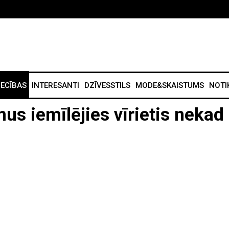
IECĪBAS
INTERESANTI
DZĪVESSTILS
MODE&SKAISTUMS
NOTI
us iemīlējies vīrietis nekad