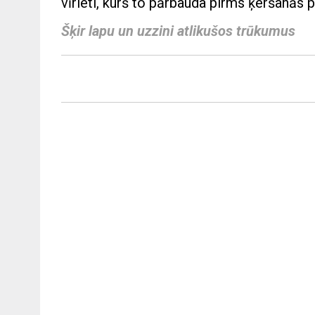
vīrieti, kurš to pārbauda pirms ķeršanās pi
Šķir lapu un uzzini atlikušos trūkumus