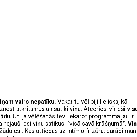
viņam vairs nepatīku.
Vakar tu vēl biji lieliska, kā
iznest atkritumus un satiki viņu. Atceries: vīrieši
vis
 tādu. Un, ja vēlēšanās tevi iekarot programma jau ir
 ja nejauši esi viņu satikusi “visā savā krāšņumā”.
Viņ
ažāda esi. Kas attiecas uz intīmo frizūru: parādi man