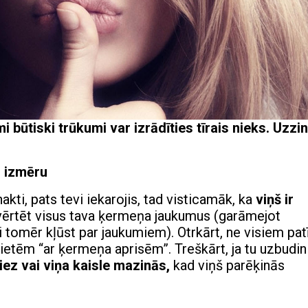
 būtiski trūkumi var izrādīties tīrais nieks. Uzzin
s izmēru
 nakti, pats tevi iekarojis, tad visticamāk, ka
viņš ir
vērtēt visus tava ķermeņa jaukumus (garāmejot
 tomēr kļūst par jaukumiem). Otrkārt, ne visiem pat
vietēm “ar ķermeņa aprisēm”. Treškārt, ja tu uzbudin
iez vai viņa kaisle mazinās,
kad viņš parēķinās