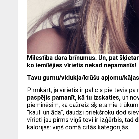
Mīlestība dara brīnumus. Un, pat šķietami
ko iemīlējies vīrietis nekad nepamanīs!
Tavu gurnu/vidukļa/krūšu apjomu/kāja
Pirmkārt, ja vīrietis ir palicis pie tevis pa
paspējis pamanīt, kā tu izskaties,
un no
pieminēsim, ka dažreiz šķietamie trūkumi
“kauli un āda”, daudzi priekšroku dod sie
vīrieti jau pirms viņš tevi ir izģērbis, tad
d
kalorijas: viņš domā citās kategorijās.