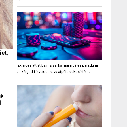
iet,
Izklaides attīstība mājās: kā mainījušies paradumi
un kā gudri izveidot savu atpūtas ekosistēmu
īk
i