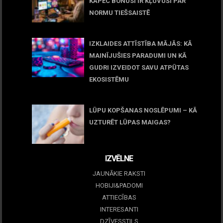
KĀPĒC BONUSI IR KĻUVUŠI PAR
NORMU TIEŠSAISTĒ
11 jūnijs, 2026
IZKLAIDES ATTĪSTĪBA MĀJĀS: KĀ
MAINĪJUŠIES PARADUMI UN KĀ
GUDRI IZVEIDOT SAVU ATPŪTAS
EKOSISTĒMU
05 maijs, 2026
LŪPU KOPŠANAS NOSLĒPUMI – KĀ
UZTURĒT LŪPAS MAIGAS?
09 marts, 2026
IZVĒLNE
JAUNĀKIE RAKSTI
HOBIJI&PADOMI
ATTIECĪBAS
INTERESANTI
DZĪVESSTILS