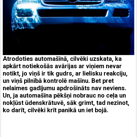
Atrodoties automašīnā, cilvēki uzskata, ka
apkārt notiekošās avārijas ar viņiem nevar
notikt, jo viņš ir tik gudrs, ar lielisku reakciju,
un viņš pilnībā kontrolē mašīnu. Bet pret
nelaimes gadījumu apdrošināts nav neviens.
Un, ja automašīna pēkšņi nobrauc no ceļa un
nokļūst ūdenskrātuvē, sāk grimt, tad nezinot,
ko darīt, cilvēki krīt panikā un iet bojā.