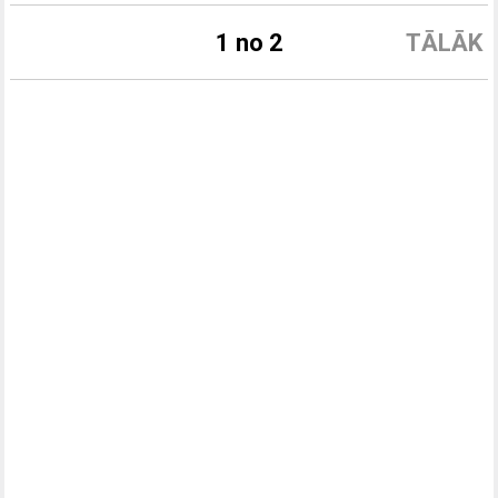
1 no 2
TĀLĀK