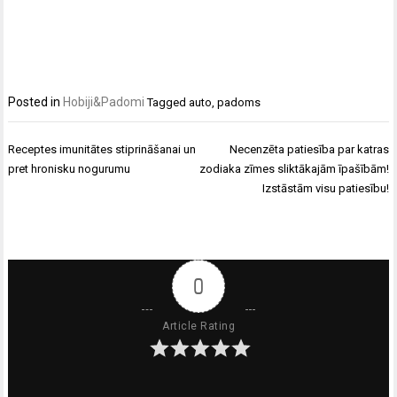
Posted in
Hobiji&Padomi
Tagged
auto
,
padoms
Ziņu
Receptes imunitātes stiprināšanai un
Necenzēta patiesība par katras
izvēlne
pret hronisku nogurumu
zodiaka zīmes sliktākajām īpašībām!
Izstāstām visu patiesību!
0
Article Rating