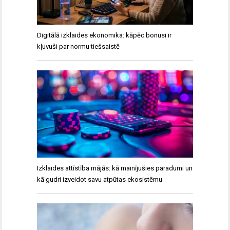
Digitālā izklaides ekonomika: kāpēc bonusi ir
kļuvuši par normu tiešsaistē
Izklaides attīstība mājās: kā mainījušies paradumi un
kā gudri izveidot savu atpūtas ekosistēmu