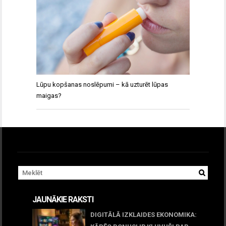
Lūpu kopšanas noslēpumi – kā uzturēt lūpas
maigas?
JAUNĀKIE RAKSTI
DIGITĀLĀ IZKLAIDES EKONOMIKA: