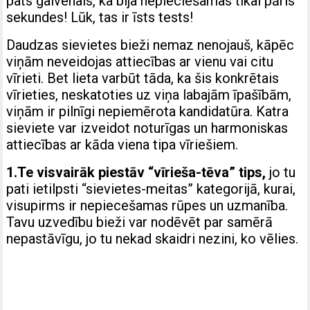
pats galvenais, ka bija nepieciešamas tikai pāris
sekundes! Lūk, tas ir īsts tests!
Daudzas sievietes bieži nemaz nenojauš, kāpēc
viņām neveidojas attiecības ar vienu vai citu
vīrieti. Bet lieta varbūt tāda, ka šis konkrētais
vīrieties, neskatoties uz viņa labajām īpašībām,
viņām ir pilnīgi nepiemērota kandidatūra. Katra
sieviete var izveidot noturīgas un harmoniskas
attiecības ar kāda viena tipa vīriešiem.
1.Te visvairāk piestāv “vīrieša-tēva” tips,
jo tu
pati ietilpsti “sievietes-meitas” kategorijā, kurai,
visupirms ir nepiecešamas rūpes un uzmanība.
Tavu uzvedību bieži var nodēvēt par samērā
nepastāvīgu, jo tu nekad skaidri nezini, ko vēlies.