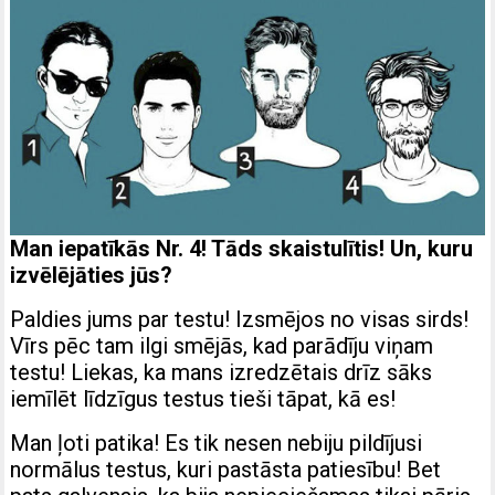
Man iepatīkās Nr. 4! Tāds skaistulītis! Un, kuru
izvēlējāties jūs?
Paldies jums par testu! Izsmējos no visas sirds!
Vīrs pēc tam ilgi smējās, kad parādīju viņam
testu! Liekas, ka mans izredzētais drīz sāks
iemīlēt līdzīgus testus tieši tāpat, kā es!
Man ļoti patika! Es tik nesen nebiju pildījusi
normālus testus, kuri pastāsta patiesību! Bet