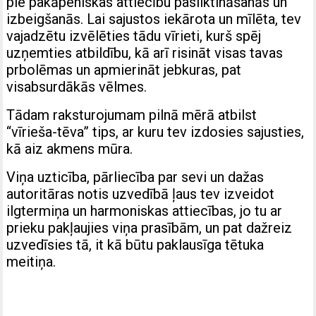
pie pakāpeniskas attiecību pasliktināšanās un
izbeigšanās. Lai sajustos iekārota un mīlēta, tev
vajadzētu izvēlēties tādu vīrieti, kurš spēj
uzņemties atbildību, kā arī risināt visas tavas
prbolēmas un apmierināt jebkuras, pat
visabsurdākās vēlmes.
Tādam raksturojumam pilnā mērā atbilst
“vīrieša-tēva” tips, ar kuru tev izdosies sajusties,
kā aiz akmens mūra.
Viņa uzticība, pārliecība par sevi un dažas
autoritāras notis uzvedībā ļaus tev izveidot
ilgtermiņa un harmoniskas attiecības, jo tu ar
prieku pakļaujies viņa prasībām, un pat dažreiz
uzvedīsies tā, it kā būtu paklausīga tētuka
meitiņa.