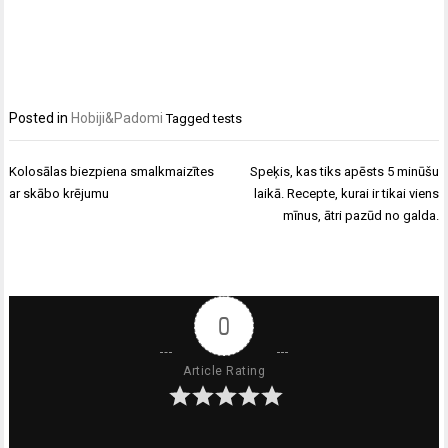
Posted in
Hobiji&Padomi
Tagged
tests
Ziņu
Kolosālas biezpiena smalkmaizītes
Speķis, kas tiks apēsts 5 minūšu
izvēlne
ar skābo krējumu
laikā. Recepte, kurai ir tikai viens
mīnus, ātri pazūd no galda.
0
Article Rating