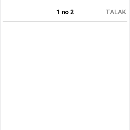
1 no 2
TĀLĀK