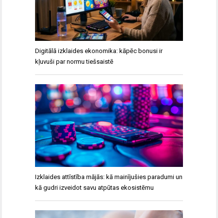
Digitālā izklaides ekonomika: kāpēc bonusi ir
kļuvuši par normu tiešsaistē
Izklaides attīstība mājās: kā mainījušies paradumi un
kā gudri izveidot savu atpūtas ekosistēmu