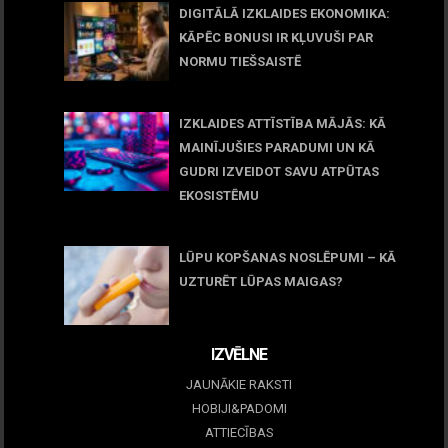
DIGITĀLĀ IZKLAIDES EKONOMIKA:
KĀPĒC BONUSI IR KĻUVUŠI PAR
NORMU TIEŠSAISTĒ
11 jūnijs, 2026
IZKLAIDES ATTĪSTĪBA MĀJĀS: KĀ
MAINĪJUŠIES PARADUMI UN KĀ
GUDRI IZVEIDOT SAVU ATPŪTAS
EKOSISTĒMU
05 maijs, 2026
LŪPU KOPŠANAS NOSLĒPUMI – KĀ
UZTURĒT LŪPAS MAIGAS?
09 marts, 2026
IZVĒLNE
JAUNĀKIE RAKSTI
HOBIJI&PADOMI
ATTIECĪBAS