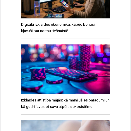
Digitālā izklaides ekonomika: kāpēc bonusi ir
kļuvuši par normu tiešsaistē
Izklaides attīstība mājās: kā mainījušies paradumi un
kā gudri izveidot savu atpūtas ekosistēmu