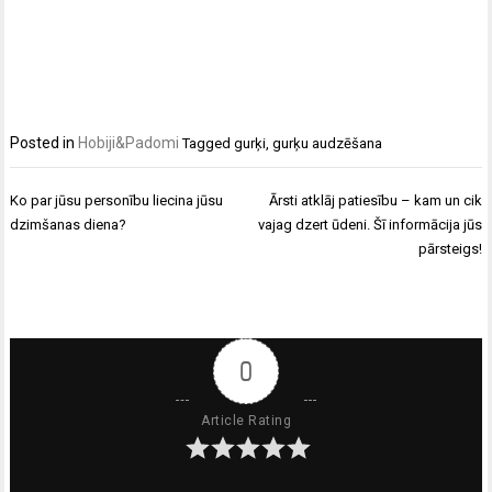
Posted in
Hobiji&Padomi
Tagged
gurķi
,
gurķu audzēšana
Ziņu
Ko par jūsu personību liecina jūsu
Ārsti atklāj patiesību – kam un cik
izvēlne
dzimšanas diena?
vajag dzert ūdeni. Šī informācija jūs
pārsteigs!
0
Article Rating