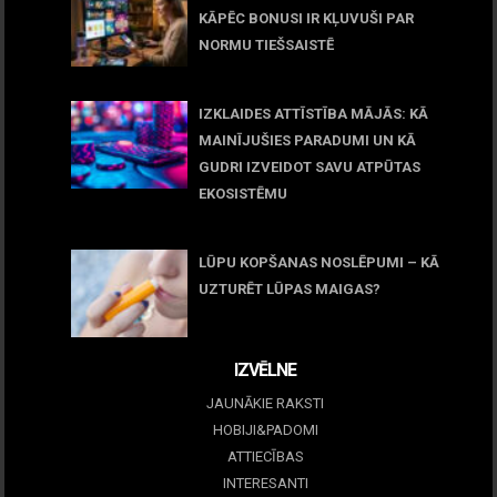
KĀPĒC BONUSI IR KĻUVUŠI PAR
NORMU TIEŠSAISTĒ
11 jūnijs, 2026
IZKLAIDES ATTĪSTĪBA MĀJĀS: KĀ
MAINĪJUŠIES PARADUMI UN KĀ
GUDRI IZVEIDOT SAVU ATPŪTAS
EKOSISTĒMU
05 maijs, 2026
LŪPU KOPŠANAS NOSLĒPUMI – KĀ
UZTURĒT LŪPAS MAIGAS?
09 marts, 2026
IZVĒLNE
JAUNĀKIE RAKSTI
HOBIJI&PADOMI
ATTIECĪBAS
INTERESANTI