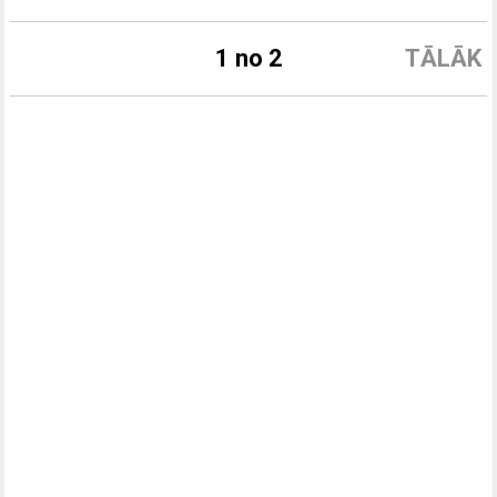
1 no 2
TĀLĀK