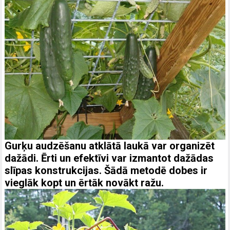
Gurķu audzēšanu atklātā laukā var organizēt
dažādi. Ērti un efektīvi var izmantot dažādas
slīpas konstrukcijas. Šādā metodē dobes ir
vieglāk kopt un ērtāk novākt ražu.