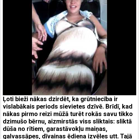
Ļoti bieži nākas dzirdēt, ka grūtniecība ir
vislabākais periods sievietes dzīvē. Brīdī, kad
nākas pirmo reizi mūžā turēt rokās savu tikko
dzimušo bērnu, aizmirstās viss sliktais: sliktā
dūša no rītiem, garastāvokļu maiņas,
galvassāpes, dīvainas ēdiena izvēles utt. Tajā