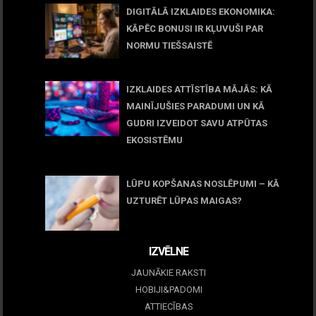
DIGITĀLĀ IZKLAIDES EKONOMIKA:
KĀPĒC BONUSI IR KĻUVUŠI PAR
NORMU TIEŠSAISTĒ
11 jūnijs, 2026
IZKLAIDES ATTĪSTĪBA MĀJĀS: KĀ
MAINĪJUŠIES PARADUMI UN KĀ
GUDRI IZVEIDOT SAVU ATPŪTAS
EKOSISTĒMU
05 maijs, 2026
LŪPU KOPŠANAS NOSLĒPUMI – KĀ
UZTURĒT LŪPAS MAIGAS?
09 marts, 2026
IZVĒLNE
JAUNĀKIE RAKSTI
HOBIJI&PADOMI
ATTIECĪBAS