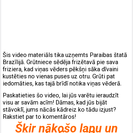
Šis video materiāls tika uzņemts Paraibas štatā
Brazīlijā. Grūtniece sēdēja frizētavā pie sava
friziera, kad viņas vēders pēkšņi sāka dīvaini
kustēties no vienas puses uz otru. Grūti pat
iedomāties, kas tajā brīdī notika viņas vēderā.
Paskatieties šo video, lai jūs varētu ieraudzīt
visu ar savām acīm! Dāmas, kad jūs bijāt
stāvoklī, jums nācās kādreiz ko tādu izjust?
Rakstiet par to komentāros!
Šķir nākošo lapu un