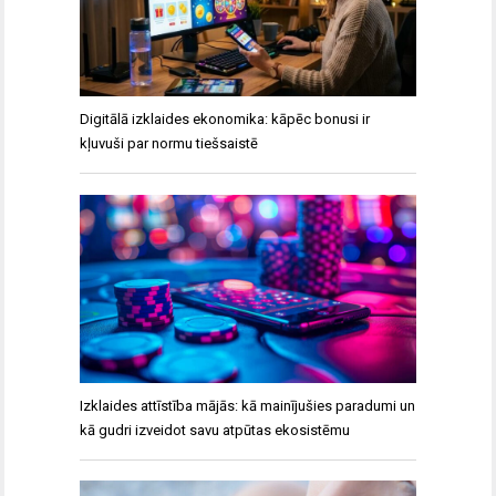
Digitālā izklaides ekonomika: kāpēc bonusi ir
kļuvuši par normu tiešsaistē
Izklaides attīstība mājās: kā mainījušies paradumi un
kā gudri izveidot savu atpūtas ekosistēmu