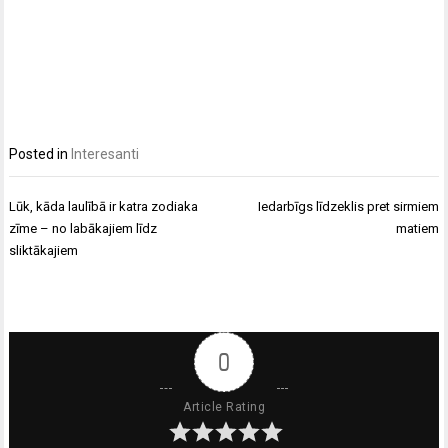
Posted in
Interesanti
Ziņu
Lūk, kāda laulībā ir katra zodiaka
Iedarbīgs līdzeklis pret sirmiem
izvēlne
zīme – no labākajiem līdz
matiem
sliktākajiem
0
Article Rating