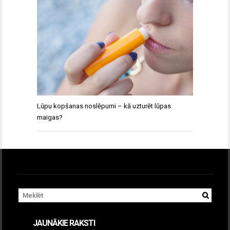
Lūpu kopšanas noslēpumi – kā uzturēt lūpas
maigas?
JAUNĀKIE RAKSTI