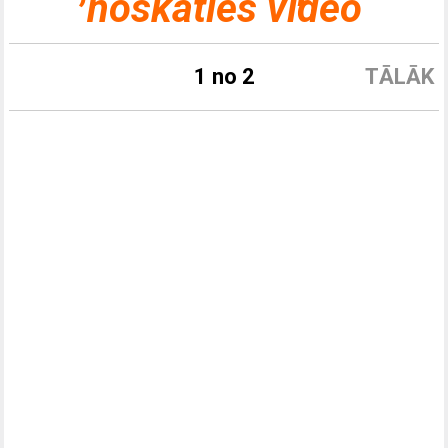
noskaties video
1 no 2
TĀLĀK