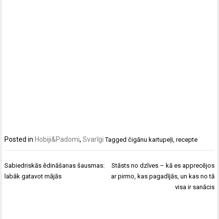
Posted in
Hobiji&Padomi
,
Svarīgi
Tagged
čigānu kartupeļi
,
recepte
Ziņu
Sabiedriskās ēdināšanas šausmas:
Stāsts no dzīves – kā es apprecējos
izvēlne
labāk gatavot mājās
ar pirmo, kas pagadījās, un kas no tā
visa ir sanācis