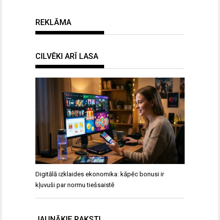
REKLĀMA
CILVĒKI ARĪ LASA
Digitālā izklaides ekonomika: kāpēc bonusi ir
kļuvuši par normu tiešsaistē
JAUNĀKIE RAKSTI