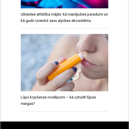
Izklaides attīstība mājās: kā mainījušies paradumi un
kā gudri izveidot savu atpūtas ekosistēmu
Lūpu kopšanas noslēpumi – kā uzturēt lūpas
maigas?