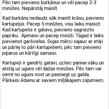
Pēc tam pievieno burkānus un vēl pacep 2-3
minūtes. Nepārstāj maisīt.
Kad burkāns nedaudz sāk mainīt krāsu, pievieno
kartupeļus. Pacep 5 minūtes, visu laiku maisot.
Kad kartupelis ir gatavs, pievieno sagriezto
papriku. Apmaisi un pacep minūti. Tagad ir laiks
pievienot garšvielas. Sojas mērci sajauc ar etiķi
un pārlej to pāri kartupeļiem, pēc tam pievieno
piparus un kārtīgi samaisi.
Kartupeļi ir gandrīz gatavi, uzliec pannai vāku un
atstāj uz uguns vēl dažas minūtes. Pēc tam var
ņemt no uguns nost un pasniegt uz galda.
Pārkaisi ēdienu ar saviem mīļākajiem zaļumiem.