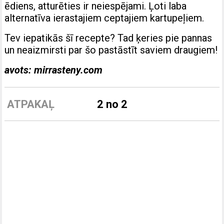
ēdiens, atturēties ir neiespējami. Ļoti laba
alternatīva ierastajiem ceptajiem kartupeļiem.
Tev iepatikās šī recepte? Tad ķeries pie pannas
un neaizmirsti par šo pastāstīt saviem draugiem!
avots: mirrasteny.com
ATPAKAĻ
2 no 2