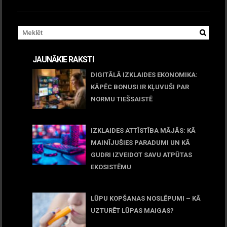
JAUNĀKIE RAKSTI
DIGITĀLĀ IZKLAIDES EKONOMIKA:
KĀPĒC BONUSI IR KĻUVUŠI PAR
NORMU TIEŠSAISTĒ
11 jūnijs, 2026
IZKLAIDES ATTĪSTĪBA MĀJĀS: KĀ
MAINĪJUŠIES PARADUMI UN KĀ
GUDRI IZVEIDOT SAVU ATPŪTAS
EKOSISTĒMU
05 maijs, 2026
LŪPU KOPŠANAS NOSLĒPUMI – KĀ
UZTURĒT LŪPAS MAIGAS?
09 marts, 2026