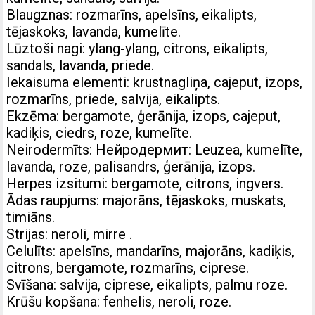
Blaugznas: rozmarīns, apelsīns, eikalipts,
tējaskoks, lavanda, kumelīte.
Lūztoši nagi: ylang-ylang, citrons, eikalipts,
sandals, lavanda, priede.
Iekaisuma elementi: krustnagliņa, cajeput, izops,
rozmarīns, priede, salvija, eikalipts.
Ekzēma: bergamote, ģerānija, izops, cajeput,
kadiķis, ciedrs, roze, kumelīte.
Neirodermīts: Нейродермит: Leuzea, kumelīte,
lavanda, roze, palisandrs, ģerānija, izops.
Herpes izsitumi: bergamote, citrons, ingvers.
Ādas raupjums: majorāns, tējaskoks, muskats,
timiāns.
Strijas: neroli, mirre .
Celulīts: apelsīns, mandarīns, majorāns, kadiķis,
citrons, bergamote, rozmarīns, ciprese.
Svīšana: salvija, ciprese, eikalipts, palmu roze.
Krūšu kopšana: fenhelis, neroli, roze.