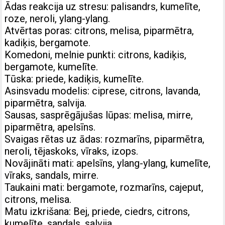
Ādas reakcija uz stresu: palisandrs, kumelīte,
roze, neroli, ylang-ylang.
Atvērtas poras: citrons, melisa, piparmētra,
kadiķis, bergamote.
Komedoni, melnie punkti: citrons, kadiķis,
bergamote, kumelīte.
Tūska: priede, kadiķis, kumelīte.
Asinsvadu modelis: ciprese, citrons, lavanda,
piparmētra, salvija.
Sausas, sasprēgājušas lūpas: melisa, mirre,
piparmētra, apelsīns.
Svaigas rētas uz ādas: rozmarīns, piparmētra,
neroli, tējaskoks, vīraks, izops.
Novājināti mati: apelsīns, ylang-ylang, kumelīte,
vīraks, sandals, mirre.
Taukaini mati: bergamote, rozmarīns, cajeput,
citrons, melisa.
Matu izkrišana: Bej, priede, ciedrs, citrons,
kumelīte, sandals, salvija.