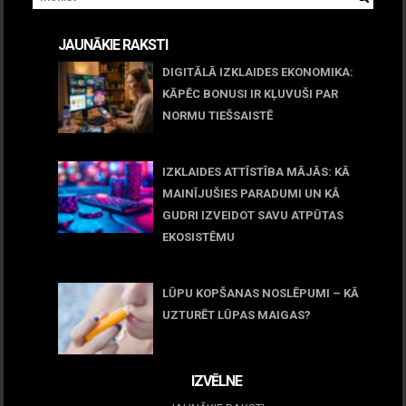
JAUNĀKIE RAKSTI
DIGITĀLĀ IZKLAIDES EKONOMIKA:
KĀPĒC BONUSI IR KĻUVUŠI PAR
NORMU TIEŠSAISTĒ
11 jūnijs, 2026
IZKLAIDES ATTĪSTĪBA MĀJĀS: KĀ
MAINĪJUŠIES PARADUMI UN KĀ
GUDRI IZVEIDOT SAVU ATPŪTAS
EKOSISTĒMU
05 maijs, 2026
LŪPU KOPŠANAS NOSLĒPUMI – KĀ
UZTURĒT LŪPAS MAIGAS?
09 marts, 2026
IZVĒLNE