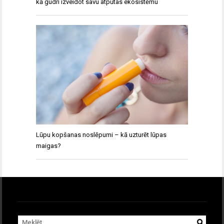
kā gudri izveidot savu atpūtas ekosistēmu
Lūpu kopšanas noslēpumi – kā uzturēt lūpas
maigas?