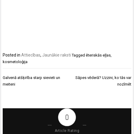
Posted in
Attiecības
,
Jaunākie raksti
Tagged
ēteriskās eļļas
,
kosmetoloģija
Ziņu
Galvenā atšķirība starp sievieti un
Sāpes vēderā? Uzzini, ko tās var
izvēlne
meiteni
nozīmēt
0
Article Rating