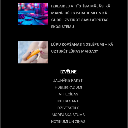
IZKLAIDES ATTĪSTĪBA MĀJĀS: KĀ
MAINĪJUŠIES PARADUMI UN KĀ
GUDRI IZVEIDOT SAVU ATPŪTAS
EKOSISTĒMU
05 maijs, 2026
LŪPU KOPŠANAS NOSLĒPUMI – KĀ
UZTURĒT LŪPAS MAIGAS?
09 marts, 2026
IZVĒLNE
JAUNĀKIE RAKSTI
HOBIJI&PADOMI
ATTIECĪBAS
INTERESANTI
DZĪVESSTILS
MODE&SKAISTUMS
NOTIKUMI UN ZIŅAS