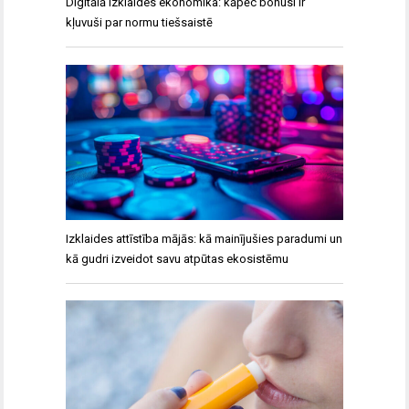
Digitālā izklaides ekonomika: kāpēc bonusi ir
kļuvuši par normu tiešsaistē
Izklaides attīstība mājās: kā mainījušies paradumi un
kā gudri izveidot savu atpūtas ekosistēmu