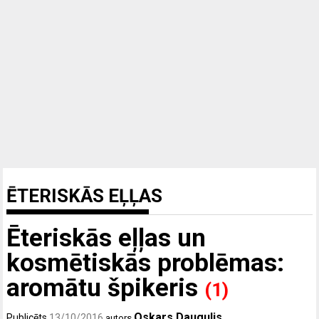
ĒTERISKĀS EĻĻAS
Ēteriskās eļļas un
kosmētiskās problēmas:
aromātu špikeris
(1)
Oskars Daugulis
Publicēts
13/10/2016
autors