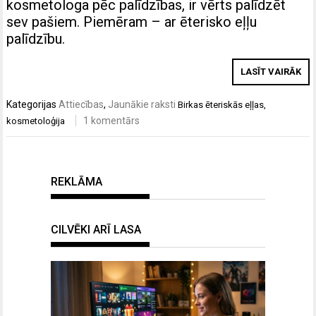
kosmetologa pēc palīdzības, ir vērts palīdzēt
sev pašiem. Piemēram – ar ēterisko eļļu
palīdzību.
LASĪT VAIRĀK
Kategorijas
Attiecības
,
Jaunākie raksti
Birkas
ēteriskās eļļas
,
1 komentārs
kosmetoloģija
REKLĀMA
CILVĒKI ARĪ LASA