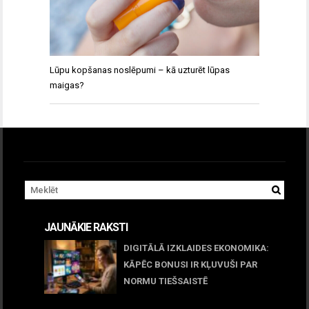
Lūpu kopšanas noslēpumi – kā uzturēt lūpas
maigas?
JAUNĀKIE RAKSTI
DIGITĀLĀ IZKLAIDES EKONOMIKA:
KĀPĒC BONUSI IR KĻUVUŠI PAR
NORMU TIEŠSAISTĒ
11 jūnijs, 2026