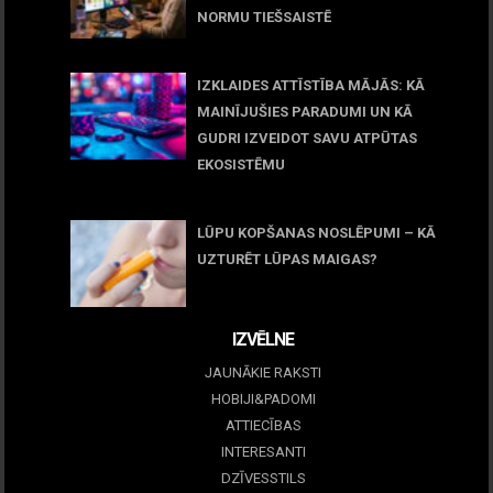
NORMU TIEŠSAISTĒ
11 jūnijs, 2026
IZKLAIDES ATTĪSTĪBA MĀJĀS: KĀ
MAINĪJUŠIES PARADUMI UN KĀ
GUDRI IZVEIDOT SAVU ATPŪTAS
EKOSISTĒMU
05 maijs, 2026
LŪPU KOPŠANAS NOSLĒPUMI – KĀ
UZTURĒT LŪPAS MAIGAS?
09 marts, 2026
IZVĒLNE
JAUNĀKIE RAKSTI
HOBIJI&PADOMI
ATTIECĪBAS
INTERESANTI
DZĪVESSTILS