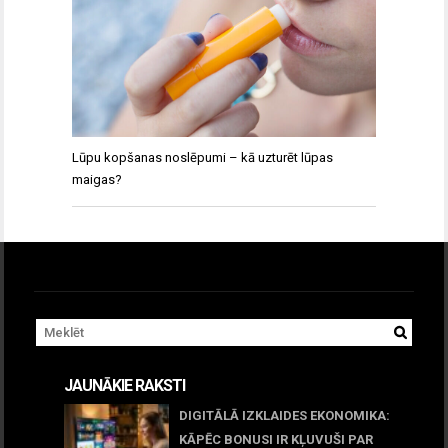
Lūpu kopšanas noslēpumi – kā uzturēt lūpas
maigas?
JAUNĀKIE RAKSTI
DIGITĀLĀ IZKLAIDES EKONOMIKA:
KĀPĒC BONUSI IR KĻUVUŠI PAR