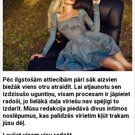
Pēc ilgstošām attiecībām pāri sāk aizvien
biežāk viens otru atraidīt. Lai atjaunotu sen
izdzisušo uguntiņu, visam procesam ir jāpieiet
radoši, jo lielākā daļa vīriešu nav spējīgi to
izdarīt. Mūsu redakcija piedāvā divus intīmos
noslēpumus, kas palīdzēs vīrietim kļūt trakam
jūsu dēļ.