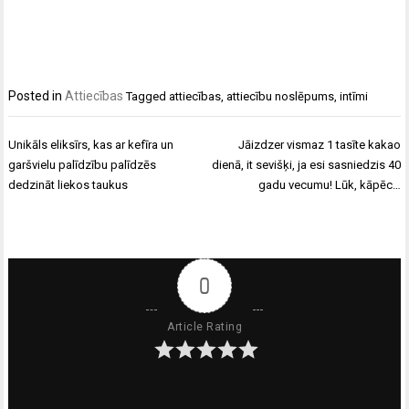
Posted in
Attiecības
Tagged
attiecības
,
attiecību noslēpums
,
intīmi
Ziņu
Unikāls eliksīrs, kas ar kefīra un
Jāizdzer vismaz 1 tasīte kakao
izvēlne
garšvielu palīdzību palīdzēs
dienā, it sevišķi, ja esi sasniedzis 40
dedzināt liekos taukus
gadu vecumu! Lūk, kāpēc…
0
Article Rating