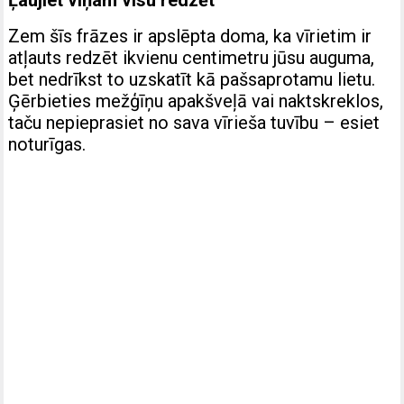
Ļaujiet viņam visu redzēt
Zem šīs frāzes ir apslēpta doma, ka vīrietim ir
atļauts redzēt ikvienu centimetru jūsu auguma,
bet nedrīkst to uzskatīt kā pašsaprotamu lietu.
Ģērbieties mežģīņu apakšveļā vai naktskreklos,
taču nepieprasiet no sava vīrieša tuvību – esiet
noturīgas.