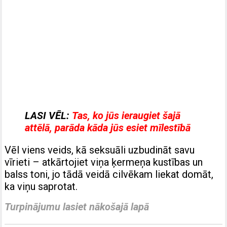
LASI VĒL:
Tas, ko jūs ieraugiet šajā
attēlā, parāda kāda jūs esiet mīlestībā
Vēl viens veids, kā seksuāli uzbudināt savu
vīrieti – atkārtojiet viņa ķermeņa kustības un
balss toni, jo tādā veidā cilvēkam liekat domāt,
ka viņu saprotat.
Turpinājumu lasiet nākošajā lapā