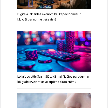
Digitālā izklaides ekonomika: kāpēc bonusi ir
kļuvuši par normu tiešsaistē
Izklaides attīstība mājās: kā mainījušies paradumi un
kā gudri izveidot savu atpūtas ekosistēmu