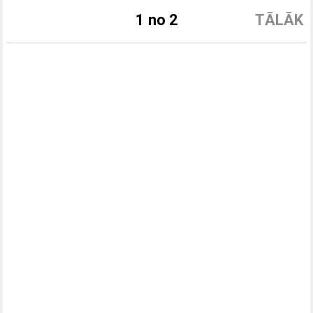
1 no 2
TĀLĀK