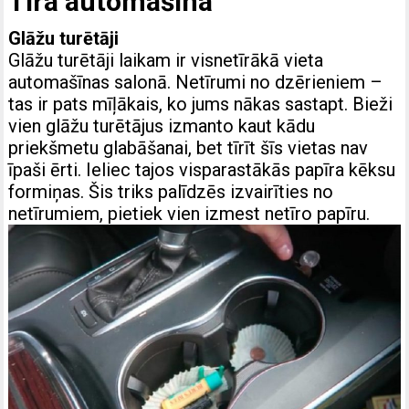
Tīra automašīna
Glāžu turētāji
Glāžu turētāji laikam ir visnetīrākā vieta
automašīnas salonā. Netīrumi no dzērieniem –
tas ir pats mīļākais, ko jums nākas sastapt. Bieži
vien glāžu turētājus izmanto kaut kādu
priekšmetu glabāšanai, bet tīrīt šīs vietas nav
īpaši ērti. Ieliec tajos visparastākās papīra kēksu
formiņas. Šis triks palīdzēs izvairīties no
netīrumiem, pietiek vien izmest netīro papīru.