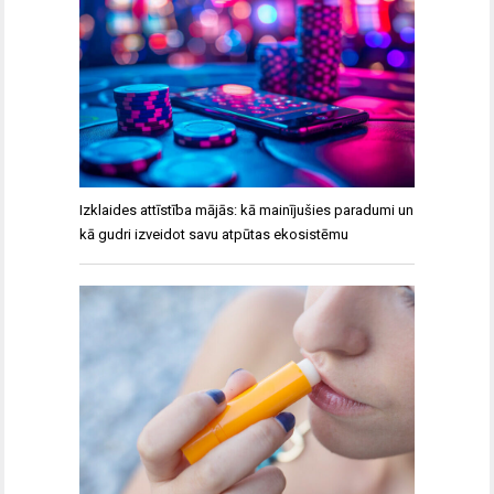
Izklaides attīstība mājās: kā mainījušies paradumi un
kā gudri izveidot savu atpūtas ekosistēmu