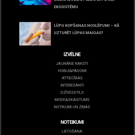
EKOSISTĒMU
05 maijs, 2026
LŪPU KOPŠANAS NOSLĒPUMI – KĀ
UZTURĒT LŪPAS MAIGAS?
09 marts, 2026
IZVĒLNE
JAUNĀKIE RAKSTI
HOBIJI&PADOMI
ATTIECĪBAS
INTERESANTI
DZĪVESSTILS
MODE&SKAISTUMS
NOTIKUMI UN ZIŅAS
NOTEIKUMI
LIETOŠANA