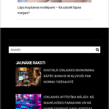
Lūpu kopšanas noslēpumi – kā uzturēt lūpas
maigas?
JAUNĀKIE RAKSTI
DIGITĀLĀ IZKLAIDES EKONOMIKA:
KĀPĒC BONUSI IR KĻUVUŠI PAR
NORMU TIEŠSAISTĒ
11 jūnijs, 2026
IZKLAIDES ATTĪSTĪBA MĀJĀS: KĀ
MAINĪJUŠIES PARADUMI UN KĀ
GUDRI IZVEIDOT SAVU ATPŪTAS