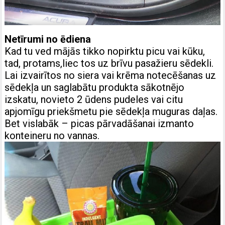
Netīrumi no ēdiena
Kad tu ved mājās tikko nopirktu picu vai kūku,
tad, protams,liec tos uz brīvu pasažieru sēdekli.
Lai izvairītos no siera vai krēma notecēšanas uz
sēdekļa un saglabātu produkta sākotnējo
izskatu, novieto 2 ūdens pudeles vai citu
apjomīgu priekšmetu pie sēdekļa muguras daļas.
Bet vislabāk – picas pārvadāšanai izmanto
konteineru no vannas.