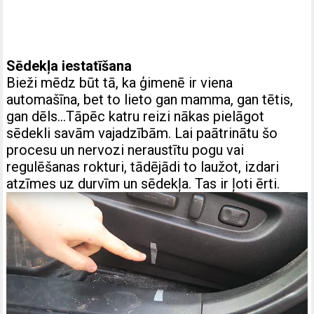
Sēdekļa iestatīšana
Bieži mēdz būt tā, ka ģimenē ir viena
automašīna, bet to lieto gan mamma, gan tētis,
gan dēls…Tāpēc katru reizi nākas pielāgot
sēdekli savām vajadzībām. Lai paātrinātu šo
procesu un nervozi neraustītu pogu vai
regulēšanas rokturi, tādējādi to laužot, izdari
atzīmes uz durvīm un sēdekļa. Tas ir ļoti ērti.