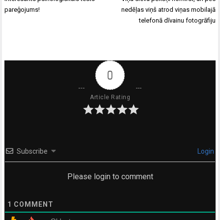
izvēlne
pareģojums!
nedēļas viņš atrod viņas mobilajā
telefonā dīvainu fotogrāfiju
0
Article Rating
Subscribe
Login
Please login to comment
1
COMMENT