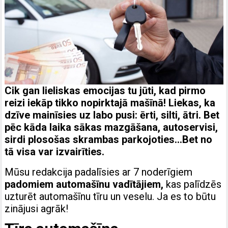
Cik gan lieliskas emocijas tu jūti, kad pirmo
reizi iekāp tikko nopirktajā mašīnā! Liekas, ka
dzīve mainīsies uz labo pusi: ērti, silti, ātri. Bet
pēc kāda laika sākas mazgāšana, autoservisi,
sirdi plosošas skrambas parkojoties…Bet no
tā visa var izvairīties.
Mūsu redakcija padalīsies ar 7 noderīgiem
padomiem automašīnu vadītājiem,
kas palīdzēs
uzturēt automašīnu tīru un veselu. Ja es to būtu
zinājusi agrāk!