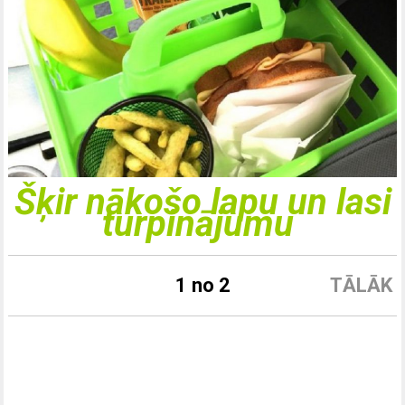
Šķir nākošo lapu un lasi
turpinājumu
1 no 2
TĀLĀK