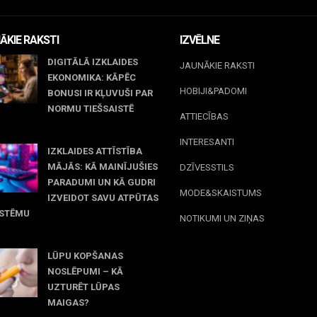
ĀKIE RAKSTI
IZVĒLNE
DIGITĀLĀ IZKLAIDES
JAUNĀKIE RAKSTI
EKONOMIKA: KĀPĒC
HOBIJI&PADOMI
BONUSI IR KĻUVUŠI PAR
NORMU TIEŠSAISTĒ
ATTIECĪBAS
jūnijs, 2026
INTERESANTI
IZKLAIDES ATTĪSTĪBA
MĀJĀS: KĀ MAINĪJUŠIES
DZĪVESSTILS
PARADUMI UN KĀ GUDRI
MODE&SKAISTUMS
IZVEIDOT SAVU ATPŪTAS
ISTĒMU
NOTIKUMI UN ZIŅAS
maijs, 2026
LŪPU KOPŠANAS
NOSLĒPUMI – KĀ
UZTURĒT LŪPAS
MAIGAS?