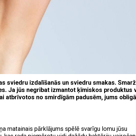
gas sviedru izdalīšanās un sviedru smakas. Smar
les. Ja jūs negribat izmantot ķīmiskos produktus 
 lai atbrīvotos no smirdīgām padusēm, jums obligāt
meņa matainais pārklājums spēlē svarīgu lomu jūsu