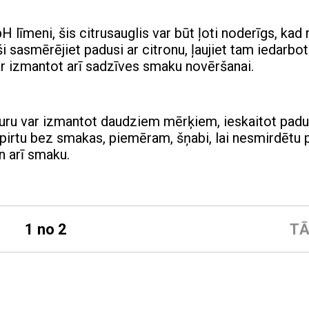
Н līmeni, šis citrusauglis var būt ļoti noderīgs, kad 
 sasmērējiet padusi ar citronu, ļaujiet tam iedarbot
r izmantot arī sadzīves smaku novēršanai.
, kuru var izmantot daudziem mērķiem, ieskaitot pad
spirtu bez smakas, piemēram, šņabi, lai nesmirdētu 
n arī smaku.
1 no 2
TĀ