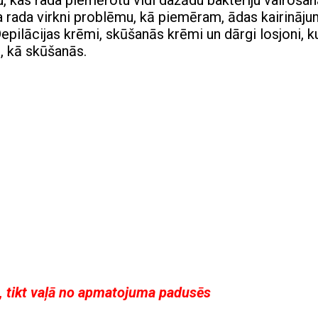
 kas rada piemērotu vidi dažādu baktēriju vairošan
ada virkni problēmu, kā piemēram, ādas kairināju
pilācijas krēmi, skūšanās krēmi un dārgi losjoni, ku
u, kā skūšanās.
ā, tikt vaļā no apmatojuma padusēs