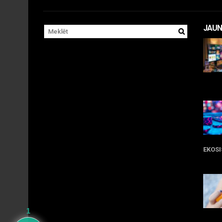
JAUN
11 
EKOS
05 
1