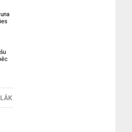
runa
ies
ušu
pēc
LĀK