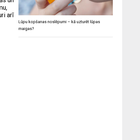
ās un
mu,
ri arī
Lūpu kopšanas noslēpumi – kā uzturēt lūpas
maigas?