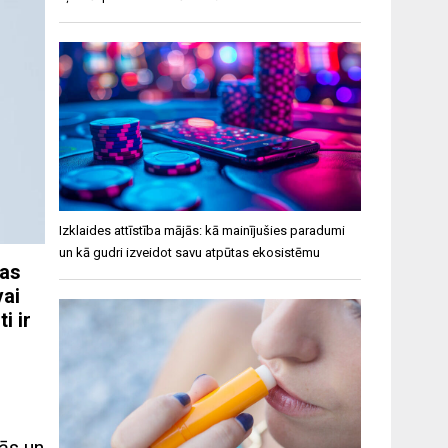
Izklaides attīstība mājās: kā mainījušies paradumi
un kā gudri izveidot savu atpūtas ekosistēmu
žas
vai
i ir