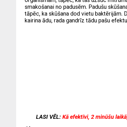
organismam, tāpēc, ka tas uzsūc mitrumu,
smakošanai no padusēm. Padušu skūšana r
tāpēc, ka skūšana dod vietu baktērijām. De
kairina ādu, rada gandrīz tādu pašu efekt
LASI VĒL:
Kā efektīvi, 2 minūšu laik