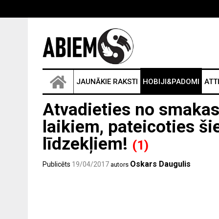
JAUNĀKIE RAKSTI
HOBIJI&PADOMI
ATT
Atvadieties no smaka
laikiem, pateicoties š
līdzekļiem!
(1)
Oskars Daugulis
Publicēts
19/04/2017
autors