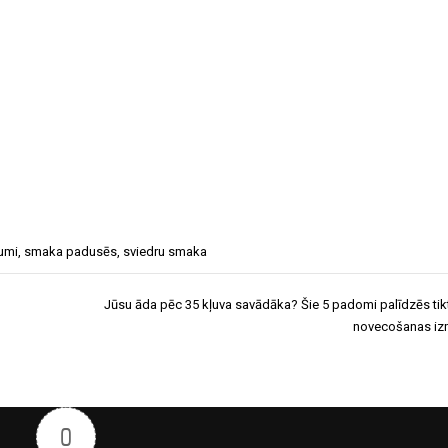
umi
,
smaka padusēs
,
sviedru smaka
Jūsu āda pēc 35 kļuva savādāka? Šie 5 padomi palīdzēs tikt
novecošanas iz
0