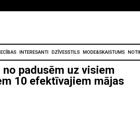
IECĪBAS
INTERESANTI
DZĪVESSTILS
MODE&SKAISTUMS
NOTI
s no padusēm uz visiem
iem 10 efektīvajiem mājas