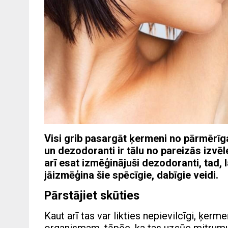
Visi grib pasargāt ķermeni no pārmērī
un dezodoranti ir tālu no pareizās izvē
arī esat izmēģinājuši dezodoranti, tad,
jāizmēģina šie spēcīgie, dabīgie veidi.
Pārstājiet skūties
Kaut arī tas var likties nepievilcīgi, ķer