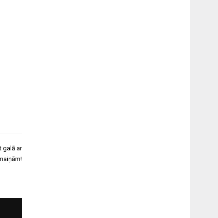
 galā ar
maiņām!