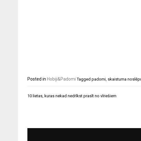
Posted in
Hobiji&Padomi
Tagged
padomi
,
skaistuma noslēp
Ziņu
10 lietas, kuras nekad nedrīkst prasīt no vīriešiem
izvēlne