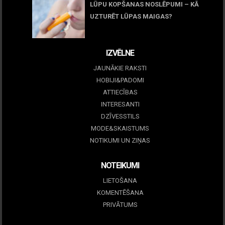
LŪPU KOPŠANAS NOSLĒPUMI – KĀ
UZTURĒT LŪPAS MAIGAS?
09 marts, 2026
IZVĒLNE
JAUNĀKIE RAKSTI
HOBIJI&PADOMI
ATTIECĪBAS
INTERESANTI
DZĪVESSTILS
MODE&SKAISTUMS
NOTIKUMI UN ZIŅAS
NOTEIKUMI
LIETOŠANA
KOMENTĒŠANA
PRIVĀTUMS