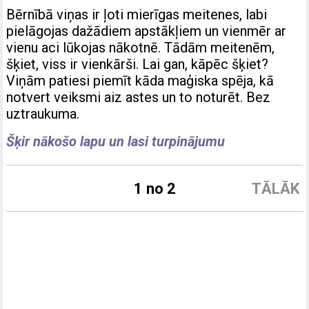
Bērnībā viņas ir ļoti mierīgas meitenes, labi
pielāgojas dažādiem apstākļiem un vienmēr ar
vienu aci lūkojas nākotnē. Tādām meitenēm,
šķiet, viss ir vienkārši. Lai gan, kāpēc šķiet?
Viņām patiesi piemīt kāda maģiska spēja, kā
notvert veiksmi aiz astes un to noturēt. Bez
uztraukuma.
Šķir nākošo lapu un lasi turpinājumu
1 no 2
TĀLĀK