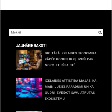
JAUNĀKIE RAKSTI
DIGITĀLĀ IZKLAIDES EKONOMIKA:
KĀPĒC BONUSI IR KĻUVUŠI PAR
NORMU TIEŠSAISTĒ
11 jūnijs, 2026
IZKLAIDES ATTĪSTĪBA MĀJĀS: KĀ
MAINĪJUŠIES PARADUMI UN KĀ
GUDRI IZVEIDOT SAVU ATPŪTAS
EKOSISTĒMU
05 maijs, 2026