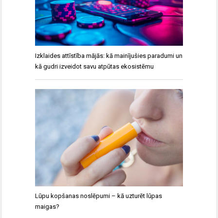
Izklaides attīstība mājās: kā mainījušies paradumi un
kā gudri izveidot savu atpūtas ekosistēmu
Lūpu kopšanas noslēpumi – kā uzturēt lūpas
maigas?