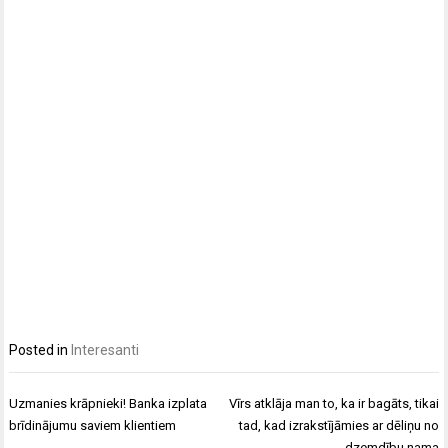
Posted in
Interesanti
Ziņu
Uzmanies krāpnieki! Banka izplata
Vīrs atklāja man to, ka ir bagāts, tikai
izvēlne
brīdinājumu saviem klientiem
tad, kad izrakstījāmies ar dēliņu no
dzemdību nama