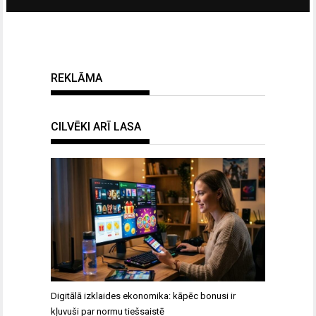
REKLĀMA
CILVĒKI ARĪ LASA
Digitālā izklaides ekonomika: kāpēc bonusi ir
kļuvuši par normu tiešsaistē