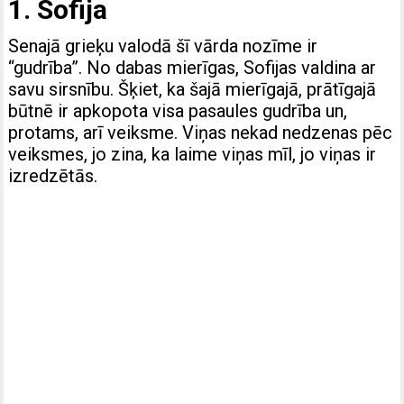
1. Sofija
Senajā grieķu valodā šī vārda nozīme ir
“gudrība”. No dabas mierīgas, Sofijas valdina ar
savu sirsnību. Šķiet, ka šajā mierīgajā, prātīgajā
būtnē ir apkopota visa pasaules gudrība un,
protams, arī veiksme. Viņas nekad nedzenas pēc
veiksmes, jo zina, ka laime viņas mīl, jo viņas ir
izredzētās.