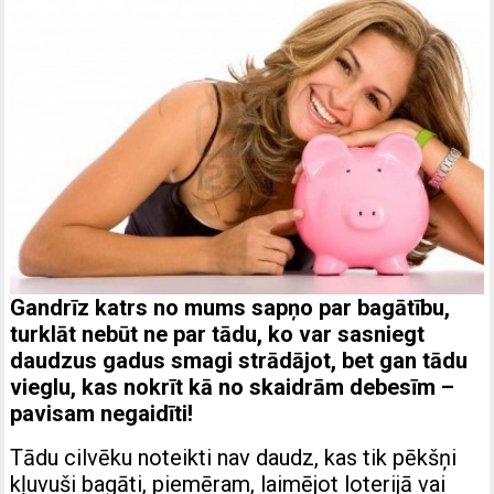
Gandrīz katrs no mums sapņo par bagātību,
turklāt nebūt ne par tādu, ko var sasniegt
daudzus gadus smagi strādājot, bet gan tādu
vieglu, kas nokrīt kā no skaidrām debesīm –
pavisam negaidīti!
Tādu cilvēku noteikti nav daudz, kas tik pēkšņi
kļuvuši bagāti, piemēram, laimējot loterijā vai