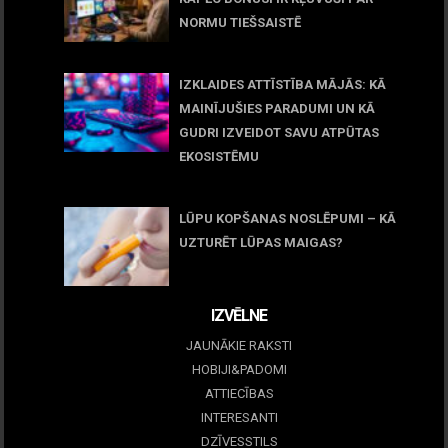
NORMU TIEŠSAISTĒ
11 jūnijs, 2026
IZKLAIDES ATTĪSTĪBA MĀJĀS: KĀ
MAINĪJUŠIES PARADUMI UN KĀ
GUDRI IZVEIDOT SAVU ATPŪTAS
EKOSISTĒMU
05 maijs, 2026
LŪPU KOPŠANAS NOSLĒPUMI – KĀ
UZTURĒT LŪPAS MAIGAS?
09 marts, 2026
IZVĒLNE
JAUNĀKIE RAKSTI
HOBIJI&PADOMI
ATTIECĪBAS
INTERESANTI
DZĪVESSTILS