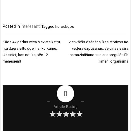
Posted in
Interesanti
Tagged
horoskops
Ziņu
Kāda 47 gadus veca sieviete katru
Vienkāršs dzēriens, kas atbrīvos no
izvēlne
rītu dzēra siltu ūdeni ar kurkumu.
vēdera uzpūšanās, veicinās svara
Uzziniet, kas notika pēc 12
samazināšanos un ar noregulēs Ph
mēnešiem!
līmeni organismā
0
Article Rating