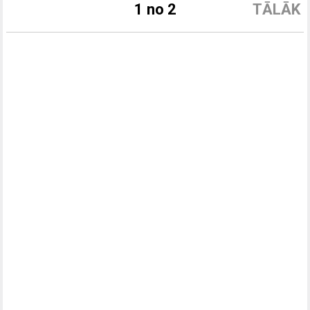
1 no 2
TĀLĀK