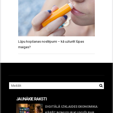
Lūpu kopšanas noslēpumi – kā uzturēt lūpas
maigas?
JAUNĀKIE RAKSTI
DIGITĀLĀ IZKLAIDES EKONOMIKA:
KĀPĒC BONUSI IR KĻUVUŠI PAR