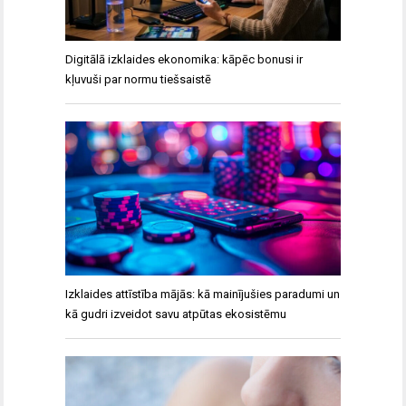
Digitālā izklaides ekonomika: kāpēc bonusi ir
kļuvuši par normu tiešsaistē
Izklaides attīstība mājās: kā mainījušies paradumi un
kā gudri izveidot savu atpūtas ekosistēmu