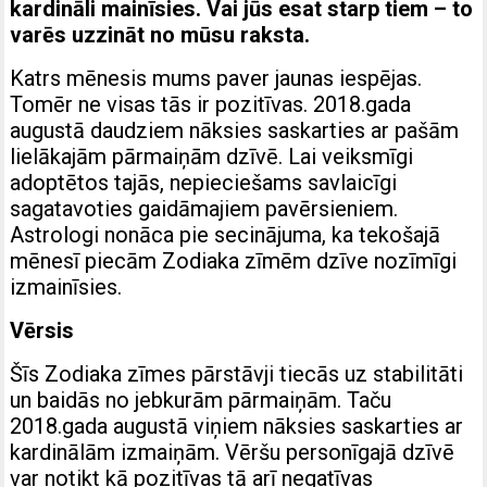
kardināli mainīsies. Vai jūs esat starp tiem – to
varēs uzzināt no mūsu raksta.
Katrs mēnesis mums paver jaunas iespējas.
Tomēr ne visas tās ir pozitīvas. 2018.gada
augustā daudziem nāksies saskarties ar pašām
lielākajām pārmaiņām dzīvē. Lai veiksmīgi
adoptētos tajās, nepieciešams savlaicīgi
sagatavoties gaidāmajiem pavērsieniem.
Astrologi nonāca pie secinājuma, ka tekošajā
mēnesī piecām Zodiaka zīmēm dzīve nozīmīgi
izmainīsies.
Vērsis
Šīs Zodiaka zīmes pārstāvji tiecās uz stabilitāti
un baidās no jebkurām pārmaiņām. Taču
2018.gada augustā viņiem nāksies saskarties ar
kardinālām izmaiņām. Vēršu personīgajā dzīvē
var notikt kā pozitīvas tā arī negatīvas