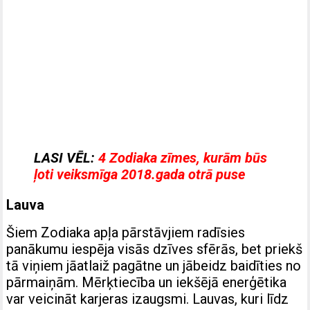
LASI VĒL:
4 Zodiaka zīmes, kurām būs
ļoti veiksmīga 2018.gada otrā puse
Lauva
Šiem Zodiaka apļa pārstāvjiem radīsies
panākumu iespēja visās dzīves sfērās, bet priekš
tā viņiem jāatlaiž pagātne un jābeidz baidīties no
pārmaiņām. Mērķtiecība un iekšējā enerģētika
var veicināt karjeras izaugsmi. Lauvas, kuri līdz