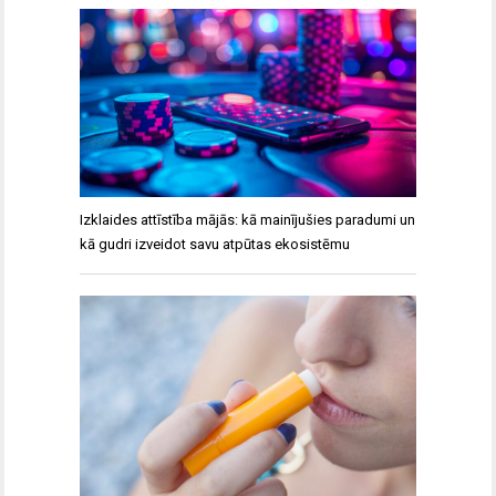
Izklaides attīstība mājās: kā mainījušies paradumi un
kā gudri izveidot savu atpūtas ekosistēmu