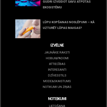
GUDRI IZVEIDOT SAVU ATPŪTAS
EKOSISTĒMU
05 maijs, 2026
LŪPU KOPŠANAS NOSLĒPUMI – KĀ
UZTURĒT LŪPAS MAIGAS?
09 marts, 2026
IZVĒLNE
JAUNĀKIE RAKSTI
HOBIJI&PADOMI
ATTIECĪBAS
INTERESANTI
DZĪVESSTILS
MODE&SKAISTUMS
NOTIKUMI UN ZIŅAS
NOTEIKUMI
LIETOŠANA