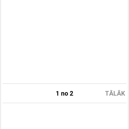
1 no 2
TĀLĀK