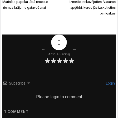
Ziņu
Marinēta paprika: ātrā recepte
Izmetiet nekavējoties! Vasaras
izvēlne
ziemas krājumu gatavošanai
apģērbi, kuros jūs izskatieties
pilnīgākas
0
Article Rating
Subscribe
Login
Please login to comment
1
COMMENT