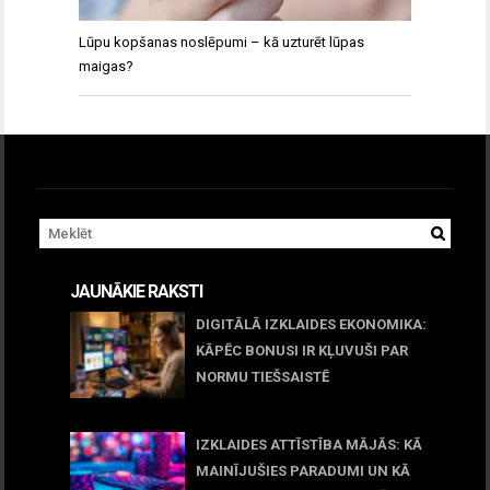
Lūpu kopšanas noslēpumi – kā uzturēt lūpas
maigas?
JAUNĀKIE RAKSTI
DIGITĀLĀ IZKLAIDES EKONOMIKA:
KĀPĒC BONUSI IR KĻUVUŠI PAR
NORMU TIEŠSAISTĒ
11 jūnijs, 2026
IZKLAIDES ATTĪSTĪBA MĀJĀS: KĀ
MAINĪJUŠIES PARADUMI UN KĀ