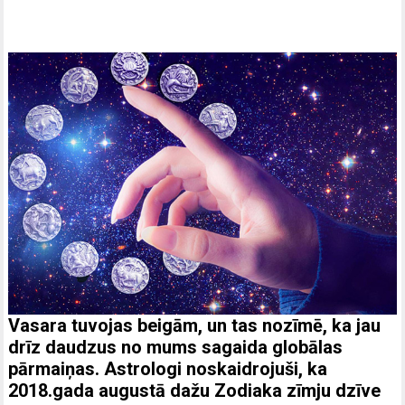
Vasara tuvojas beigām, un tas nozīmē, ka jau
drīz daudzus no mums sagaida globālas
pārmaiņas. Astrologi noskaidrojuši, ka
2018.gada augustā dažu Zodiaka zīmju dzīve