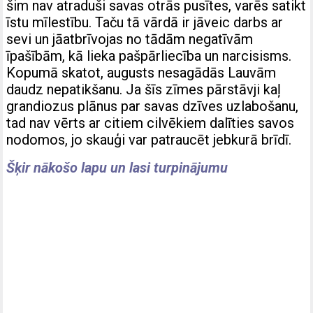
šim nav atraduši savas otrās pusītes, varēs satikt
īstu mīlestību. Taču tā vārdā ir jāveic darbs ar
sevi un jāatbrīvojas no tādām negatīvām
īpašībām, kā lieka pašpārliecība un narcisisms.
Kopumā skatot, augusts nesagādās Lauvām
daudz nepatikšanu. Ja šīs zīmes pārstāvji kaļ
grandiozus plānus par savas dzīves uzlabošanu,
tad nav vērts ar citiem cilvēkiem dalīties savos
nodomos, jo skauģi var patraucēt jebkurā brīdī.
Šķir nākošo lapu un lasi turpinājumu