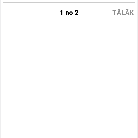
1 no 2
TĀLĀK