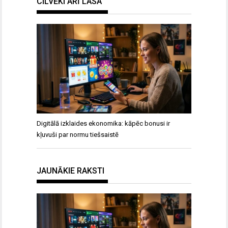
CILVĒKI ARĪ LASA
Digitālā izklaides ekonomika: kāpēc bonusi ir
kļuvuši par normu tiešsaistē
JAUNĀKIE RAKSTI