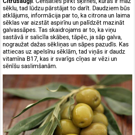
Citrusaugļi
. Cenšaties pirkt šķirnes, kurās ir maz
sēklu, tad lūdzu pārstājat to darīt. Daudziem būs
atklājums, informācija par to, ka citrona un laima
sēklas var aizstāt aspirīnu un palīdzēt mazināt
galvassāpes. Tas skaidrojams ar to, ka viņu
sastāvā ir salicīla skābes, tāpēc, ja sāp galva,
nograužat dažas sēkliņas un sāpes pazudīs. Kas
attiecas uz apelsīnu sēklām, tad viņās ir daudz
vitamīna B17, kas ir svarīgs cīņas ar vēzi un
sēnīšu saslimšanām.