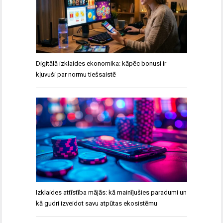
Digitālā izklaides ekonomika: kāpēc bonusi ir
kļuvuši par normu tiešsaistē
Izklaides attīstība mājās: kā mainījušies paradumi un
kā gudri izveidot savu atpūtas ekosistēmu