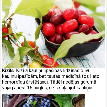
Kizils
. Kizila kauliņu īpašības līdzinās olīvu
kauliņu īpašībām, bet tautas medicīnā tos lieto
hemoroīdu ārstēšanai. Tādēļ nedēļas garumā
vajag apēst 15 augļus, ne izspļaujot kauliņus.