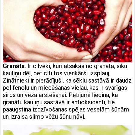
Granāts
. Ir cilvēki, kuri atsakās no granāta, sīku
kauliņu dēļ, bet citi tos vienkārši izspļauj.
Zinātnieki ir pierādījuši, ka sēklu sastāvā ir daudz
polifenolu un miecēšanas vielau, kas ir svarīgas
sirds un vēža ārstēšanai. Pētījumi liecina, ka
granātu kauliņu sastāvā ir antioksidanti, tie
paaugstina izdzīvošanas spējas veselām šūnām
un izraisa slimo vēžu šūnu nāvi.