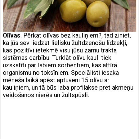
Olīvas
. Pērkat olīvas bez kauliņiem?, tad ziniet,
ka jūs sev liedzat lielisku žultdzenošu līdzekļi,
kas pozitīvi ietekmē visu jūsu zarnu trakta
sistēmas darbību. Turklāt olīvu kauli tiek
uzskatīti par labiem sorbentiem, kas attīra
organismu no toksīniem. Speciālisti iesaka
mēneša laikā apēst aptuveni 15 olīvu ar
kauliņiem, un tā būs laba profilakse pret akmeņu
veidošanos nierēs un žultspūslī.