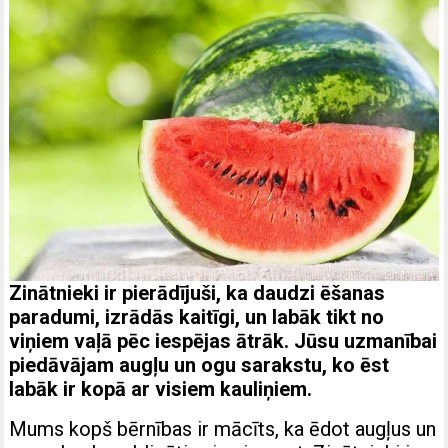
Zinātnieki ir pierādījuši, ka daudzi ēšanas
paradumi, izrādās kaitīgi, un labāk tikt no
viņiem vaļā pēc iespējas ātrāk. Jūsu uzmanībai
piedāvājam augļu un ogu sarakstu, ko ēst
labāk ir kopā ar visiem kauliņiem.
Mums kopš bērnības ir mācīts, ka ēdot augļus un