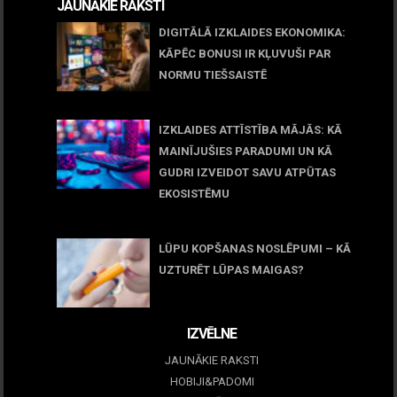
JAUNĀKIE RAKSTI
DIGITĀLĀ IZKLAIDES EKONOMIKA:
KĀPĒC BONUSI IR KĻUVUŠI PAR
NORMU TIEŠSAISTĒ
11 jūnijs, 2026
IZKLAIDES ATTĪSTĪBA MĀJĀS: KĀ
MAINĪJUŠIES PARADUMI UN KĀ
GUDRI IZVEIDOT SAVU ATPŪTAS
EKOSISTĒMU
05 maijs, 2026
LŪPU KOPŠANAS NOSLĒPUMI – KĀ
UZTURĒT LŪPAS MAIGAS?
09 marts, 2026
IZVĒLNE
JAUNĀKIE RAKSTI
HOBIJI&PADOMI