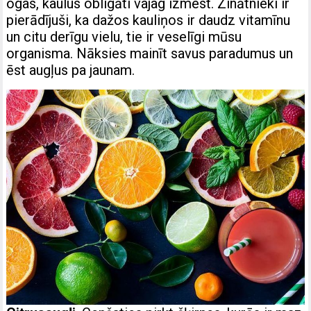
ogas, kaulus obligāti vajag izmest. Zinātnieki ir
pierādījuši, ka dažos kauliņos ir daudz vitamīnu
un citu derīgu vielu, tie ir veselīgi mūsu
organisma. Nāksies mainīt savus paradumus un
ēst augļus pa jaunam.