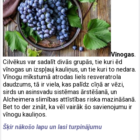
Vīnogas
.
Cilvēkus var sadalīt divās grupās, tie kuri ēd
vīnogas un izspļauj kauliņus, un tie kuri to nedara.
Vīnogu mīkstumā atrodas liels resveratrola
daudzums, tā ir viela, kas palīdz cīņā ar vēzi,
sirds un asinsvadu sistēmas ārstēšanā, un
Alcheimera slimības attīstības riska mazināšanā.
Bet to der zināt, ka vēl vairāk šo savienojumu ir
vīnogu kauliņos.
Šķir nākošo lapu un lasi turpinājumu