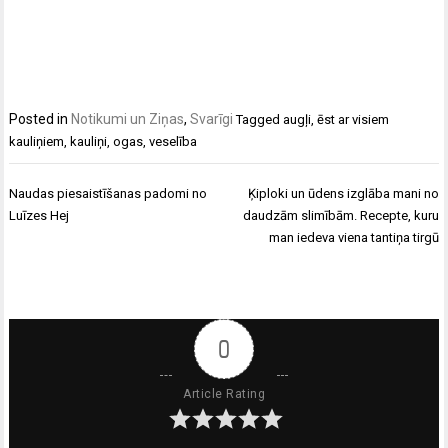
Posted in
Notikumi un Ziņas
,
Svarīgi
Tagged
augļi
,
ēst ar visiem
kauliņiem
,
kauliņi
,
ogas
,
veselība
Ziņu
Naudas piesaistīšanas padomi no
Ķiploki un ūdens izglāba mani no
izvēlne
Luīzes Hej
daudzām slimībām. Recepte, kuru
man iedeva viena tantiņa tirgū
0
Article Rating