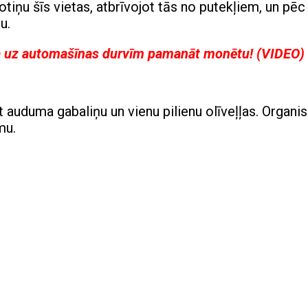
lotiņu šīs vietas, atbrīvojot tās no putekļiem, un pē
u.
 ja uz automašīnas durvīm pamanāt monētu! (VIDEO)
 auduma gabaliņu un vienu pilienu olīveļļas. Organi
mu.