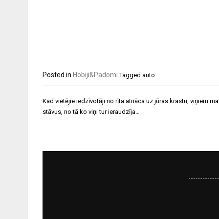
Posted in
Hobiji&Padomi
Tagged
auto
Ziņu
Kad vietējie iedzīvotāji no rīta atnāca uz jūras krastu, viņiem ma
izvēlne
stāvus, no tā ko viņi tur ieraudzīja…