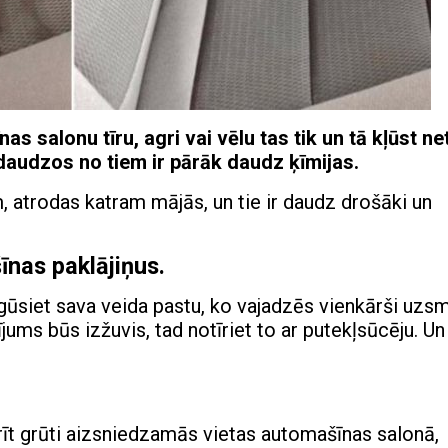
 salonu tīru, agri vai vēlu tas tik un tā kļūst net
t daudzos no tiem ir pārāk daudz ķīmijas.
, atrodas katram mājās, un tie ir daudz drošāki un
šīnas paklājiņus.
egūsiet sava veida pastu, ko vajadzēs vienkārši uzs
jums būs izžuvis, tad notīriet to ar putekļsūcēju. Un
rīt grūti aizsniedzamās vietas automašīnas salonā,