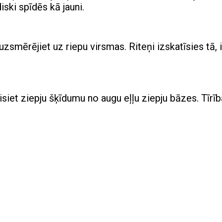
iski spīdēs kā jauni.
zsmērējiet uz riepu virsmas. Riteņi izskatīsies tā, i
iet ziepju šķīdumu no augu eļļu ziepju bāzes. Tīrīb