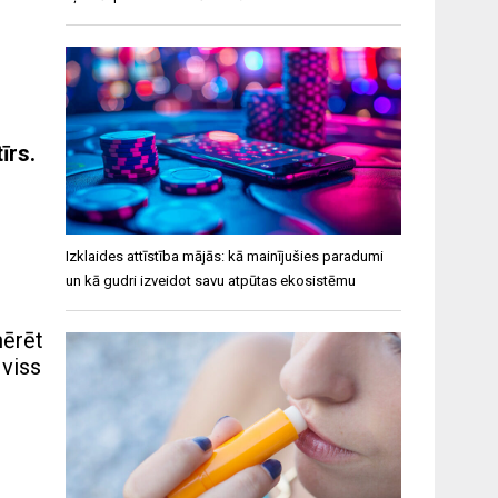
īrs.
Izklaides attīstība mājās: kā mainījušies paradumi
un kā gudri izveidot savu atpūtas ekosistēmu
mērēt
 viss