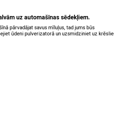
palvām uz automašīnas sēdekļiem.
šīnā pārvadājat savus mīluļus, tad jums būs
ejiet ūdeni pulverizatorā un uzsmidziniet uz krēsli