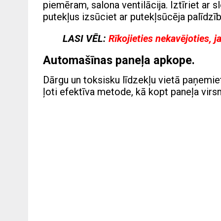
piemēram, salona ventilācija. Iztīriet ar s
putekļus izsūciet ar putekļsūcēja palīdzīb
LASI VĒL:
Rīkojieties nekavējoties,
Automašīnas paneļa apkope.
Dārgu un toksisku līdzekļu vietā paņemiet
ļoti efektīva metode, kā kopt paneļa virs