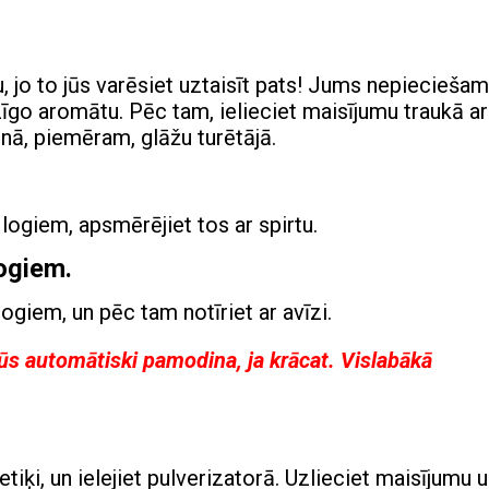
u, jo to jūs varēsiet uztaisīt pats! Jums nepiecieša
zīgo aromātu. Pēc tam, ielieciet maisījumu traukā ar
nā, piemēram, glāžu turētājā.
 logiem, apsmērējiet tos ar spirtu.
ogiem.
logiem, un pēc tam notīriet ar avīzi.
 jūs automātiski pamodina, ja krācat. Vislabākā
iķi, un ielejiet pulverizatorā. Uzlieciet maisījumu 