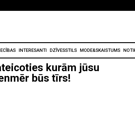
IECĪBAS
INTERESANTI
DZĪVESSTILS
MODE&SKAISTUMS
NOTI
ateicoties kurām jūsu
enmēr būs tīrs!