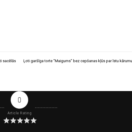
ti sacēlās
Ļoti garšīga torte “Maigums” bez cepšanas kļūs par īstu kārumu
0
Article Rating