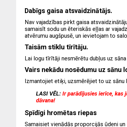
Dabīgs gaisa atsvaidzinātājs.
Nav vajadzības pirkt gaisa atsvaidzinātāj
samaisīt sodu un ēteriskās eļļas ar vajad
atvērumu augšpusē, un ievietojam to salo
Taisām stiklu tīrītāju.
Lai logu tīrītāji nesmērētu dubļus uz sāna
Vairs nekādu nosēdumu uz sānu l
Izmantojiet etiķi, uzsmērējiet to uz sānu 
LASI VĒL:
Ir parādījusies ierīce, kas
dāvana!
Spīdīgi hromētas riepas
Samaisiet vienādās proporcijās ūdeni un et