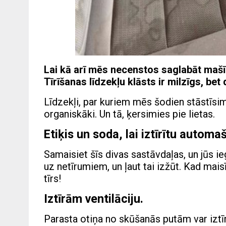
Lai kā arī mēs necenstos saglabāt mašīnas
Tīrīšanas līdzekļu klāsts ir milzīgs, be
Līdzekļi, par kuriem mēs šodien stāstīsim
organiskāki. Un tā, ķersimies pie lietas.
Etiķis un soda, lai iztīrītu automa
Samaisiet šīs divas sastāvdaļas, un jūs i
uz netīrumiem, un ļaut tai izžūt. Kad maisī
tīrs!
Iztīrām ventilāciju.
Parasta otiņa no skūšanās putām var iztī