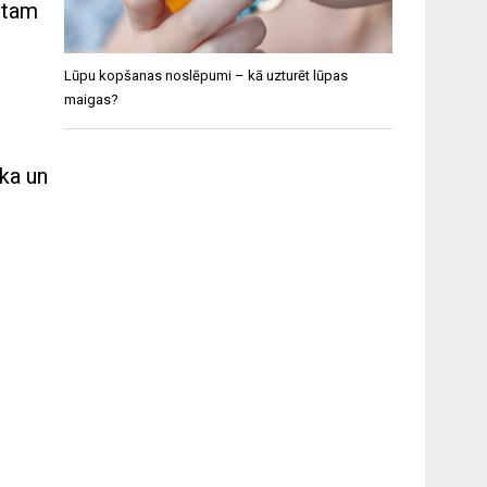
c tam
Lūpu kopšanas noslēpumi – kā uzturēt lūpas
maigas?
ska un