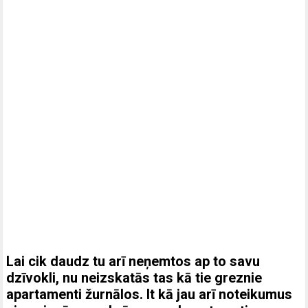
Lai cik daudz tu arī neņemtos ap to savu
dzīvokli, nu neizskatās tas kā tie greznie
apartamenti žurnālos. It kā jau arī noteikumus