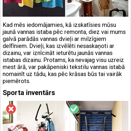
Kad mēs iedomājamies, kā izskatīsies mūsu
jaunā vannas istaba pēc remonta, diez vai mums
galvā parādās vannas dvieļi ar milzīgiem
delfīniem. Dvieļi, kas izvēlēti nesaskaņoti ar
dizainu, var iznīcināt ieturētu jaunās vannas
istabas dizainu. Protams, ka nevajag visu uzreiz
mest ārā, var pakāpeniski tekstilu vannas istabā
nomainīt uz tādu, kas pēc krāsas būs tai vairāk
piemērots.
Sporta inventārs