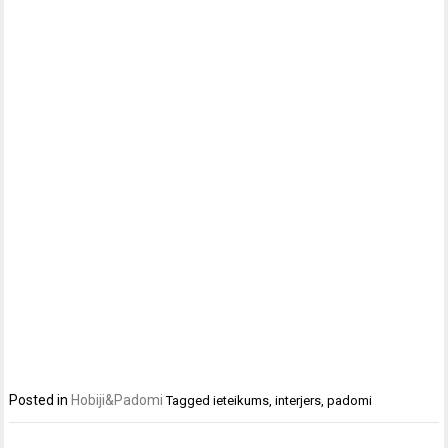
Posted in
Hobiji&Padomi
Tagged
ieteikums
,
interjers
,
padomi