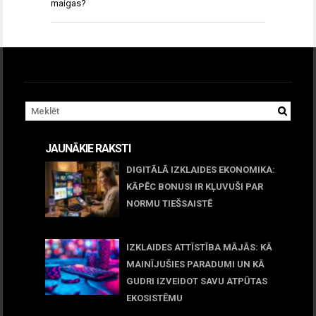
maigas?
JAUNĀKIE RAKSTI
DIGITĀLĀ IZKLAIDES EKONOMIKA:
KĀPĒC BONUSI IR KĻUVUŠI PAR
NORMU TIEŠSAISTĒ
11 jūnijs, 2026
IZKLAIDES ATTĪSTĪBA MĀJĀS: KĀ
MAINĪJUŠIES PARADUMI UN KĀ
GUDRI IZVEIDOT SAVU ATPŪTAS
EKOSISTĒMU
05 maijs, 2026