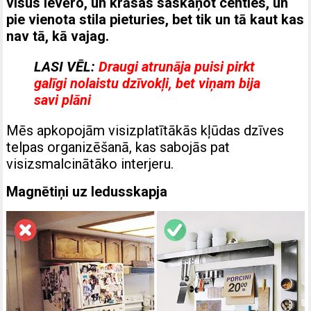
visus ievēro, un krāsas saskaņot centies, un
pie vienota stila pieturies, bet tik un tā kaut kas
nav tā, kā vajag.
LASI VĒL:
Draugi atrunāja puisi pirkt
galīgi nolaistu dzīvokļi, bet viņam bija
savi plāni
Mēs apkopojām visizplatītākās kļūdas dzīves
telpas organizēšanā, kas sabojās pat
visizsmalcinātāko interjeru.
Magnētiņi uz ledusskapja