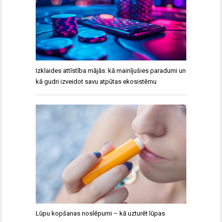
Izklaides attīstība mājās: kā mainījušies paradumi un
kā gudri izveidot savu atpūtas ekosistēmu
Lūpu kopšanas noslēpumi – kā uzturēt lūpas