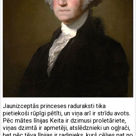
Jaunizceptās princeses raduraksti tika
pietiekoši rūpīgi pētīti, un viņa arī ir strīdu avots.
Pēc mātes līnijas Keita ir dzimusi proletāriete,
viņas dzimtā ir apmetēji, atslēdznieki un ogļrači,
bet pēc tēva līnijas ir radinieks, kurš cēlies pat no