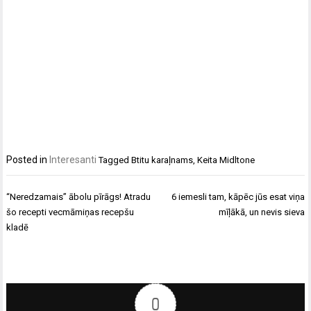
Posted in
Interesanti
Tagged
Btitu karaļnams
,
Keita Midltone
Ziņu
“Neredzamais” ābolu pīrāgs! Atradu
6 iemesli tam, kāpēc jūs esat viņa
izvēlne
šo recepti vecmāmiņas recepšu
mīļākā, un nevis sieva
kladē
0