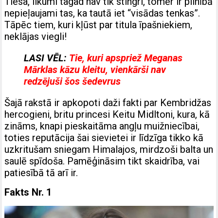
Tiesa, likumi tagad nav tik stingri, tomēr ir pilnībā
nepieļaujami tas, ka tautā iet “visādas tenkas”.
Tāpēc tiem, kuri kļūst par titula īpašniekiem,
neklājas viegli!
LASI VĒL:
Tie, kuri apspriež Meganas
Mārklas kāzu kleitu, vienkārši nav
redzējuši šos šedevrus
Šajā rakstā ir apkopoti daži fakti par Kembridžas
hercogieni, britu princesi Keitu Midltoni, kura, kā
zināms, knapi pieskaitāma angļu muižniecībai,
toties reputācija šai sievietei ir līdzīga tikko kā
uzkritušam sniegam Himalajos, mirdzoši balta un
saulē spīdoša. Pamēģināsim tikt skaidrība, vai
patiesībā tā arī ir.
Fakts Nr. 1