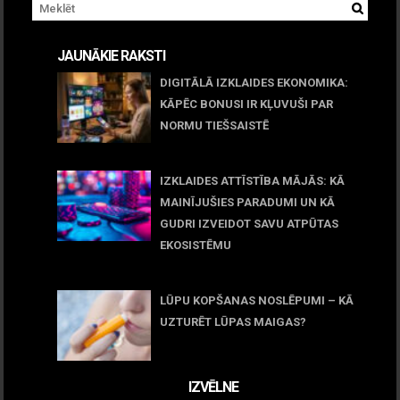
JAUNĀKIE RAKSTI
DIGITĀLĀ IZKLAIDES EKONOMIKA:
KĀPĒC BONUSI IR KĻUVUŠI PAR
NORMU TIEŠSAISTĒ
11 jūnijs, 2026
IZKLAIDES ATTĪSTĪBA MĀJĀS: KĀ
MAINĪJUŠIES PARADUMI UN KĀ
GUDRI IZVEIDOT SAVU ATPŪTAS
EKOSISTĒMU
05 maijs, 2026
LŪPU KOPŠANAS NOSLĒPUMI – KĀ
UZTURĒT LŪPAS MAIGAS?
09 marts, 2026
IZVĒLNE