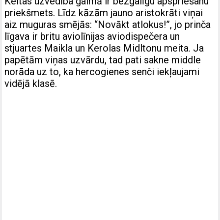
Keitas uzvedība galmā ir bezgalīgu apspriešanu
priekšmets. Līdz kāzām jauno aristokrāti viņai
aiz muguras smējās: “Novākt atlokus!”, jo prinča
līgava ir britu aviolīnijas aviodispečera un
stjuartes Maikla un Kerolas Midltonu meita. Ja
papētām viņas uzvārdu, tad pati sakne middle
norāda uz to, ka hercogienes senči iekļaujami
vidējā klasē.