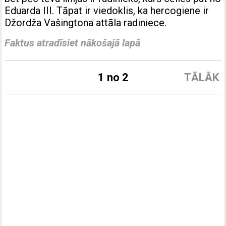
Eduarda III. Tāpat ir viedoklis, ka hercogiene ir
Džordža Vašingtona attāla radiniece.
Faktus atradīsiet nākošajā lapā
1 no 2
TĀLĀK