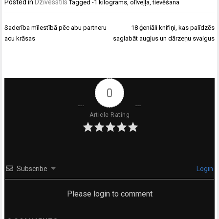
Posted in
Dzīvesstils
Tagged
-1 kilograms
,
olīveļļa
,
tievēšana
Ziņu
Saderība mīlestībā pēc abu partneru
18 ģeniāli knifiņi, kas palīdzēs
izvēlne
acu krāsas
saglabāt augļus un dārzeņu svaigus
0
Article Rating
Subscribe
Login
Please login to comment