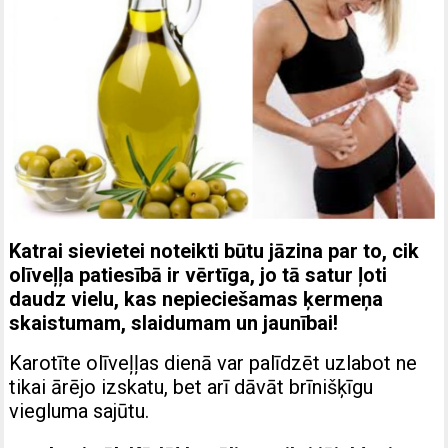
Katrai sievietei noteikti būtu jāzina par to, cik
olīveļļa patiesībā ir vērtīga, jo tā satur ļoti
daudz vielu, kas nepieciešamas ķermeņa
skaistumam, slaidumam un jaunībai!
Karotīte olīveļļas dienā var palīdzēt uzlabot ne
tikai ārējo izskatu, bet arī dāvāt brīnišķīgu
viegluma sajūtu.