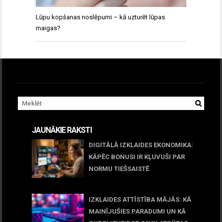
Lūpu kopšanas noslēpumi – kā uzturēt lūpas
maigas?
JAUNĀKIE RAKSTI
DIGITĀLĀ IZKLAIDES EKONOMIKA:
KĀPĒC BONUSI IR KĻUVUŠI PAR
NORMU TIEŠSAISTĒ
11 jūnijs, 2026
IZKLAIDES ATTĪSTĪBA MĀJĀS: KĀ
MAINĪJUŠIES PARADUMI UN KĀ