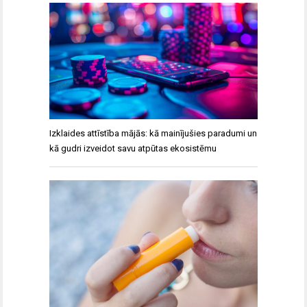
Izklaides attīstība mājās: kā mainījušies paradumi un
kā gudri izveidot savu atpūtas ekosistēmu