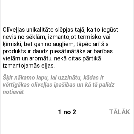
Olīveļļas unikalitāte slēpjas tajā, ka to iegūst
nevis no sēklām, izmantojot termisko vai
ķīmiski, bet gan no augļiem, tāpēc arī šis
produkts ir daudz piesātinātāks ar barības
vielām un aromātu, nekā citas pārtikā
izmantojamās eļļas.
Šķir nākamo lapu, lai uzzinātu, kādas ir
vērtīgākas olīveļļas īpašības un kā tā palīdz
notievēt
1 no 2
TĀLĀK