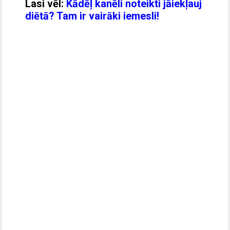
Lasi vēl:
Kādēļ kanēli noteikti jāiekļauj
diētā? Tam ir vairāki iemesli!