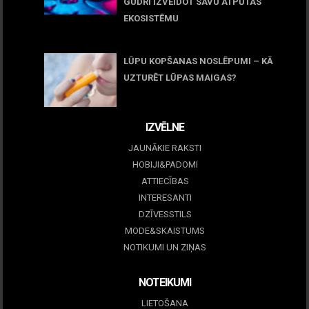
GUDRI IZVEIDOT SAVU ATPŪTAS
EKOSISTĒMU
05 maijs, 2026
LŪPU KOPŠANAS NOSLĒPUMI – KĀ
UZTURĒT LŪPAS MAIGAS?
09 marts, 2026
IZVĒLNE
JAUNĀKIE RAKSTI
HOBIJI&PADOMI
ATTIECĪBAS
INTERESANTI
DZĪVESSTILS
MODE&SKAISTUMS
NOTIKUMI UN ZIŅAS
NOTEIKUMI
LIETOŠANA