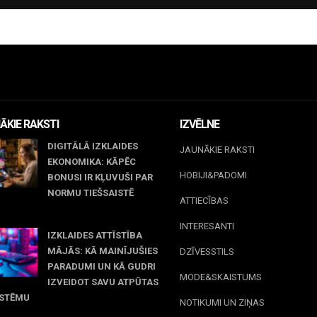
ĀKIE RAKSTI
IZVĒLNE
DIGITĀLĀ IZKLAIDES
JAUNĀKIE RAKSTI
EKONOMIKA: KĀPĒC
HOBIJI&PADOMI
BONUSI IR KĻUVUŠI PAR
NORMU TIEŠSAISTĒ
ATTIECĪBAS
jūnijs, 2026
INTERESANTI
IZKLAIDES ATTĪSTĪBA
MĀJĀS: KĀ MAINĪJUŠIES
DZĪVESSTILS
PARADUMI UN KĀ GUDRI
MODE&SKAISTUMS
IZVEIDOT SAVU ATPŪTAS
ISTĒMU
NOTIKUMI UN ZIŅAS
maijs, 2026