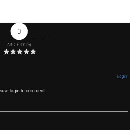
0
Article Rating
Login
ease login to comment