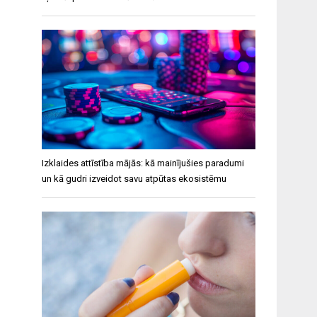
Izklaides attīstība mājās: kā mainījušies paradumi
un kā gudri izveidot savu atpūtas ekosistēmu