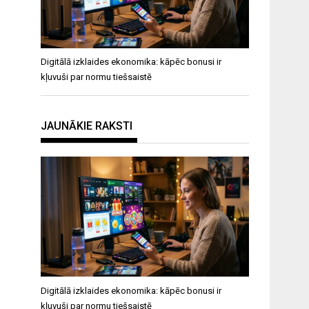
Digitālā izklaides ekonomika: kāpēc bonusi ir
kļuvuši par normu tiešsaistē
JAUNĀKIE RAKSTI
Digitālā izklaides ekonomika: kāpēc bonusi ir
kļuvuši par normu tiešsaistē