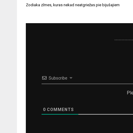
Ziņu
Zodiaka zīmes, kuras nekad neatgriežas pie bijušajiem
izvēlne
Subscribe
Pl
0
COMMENTS