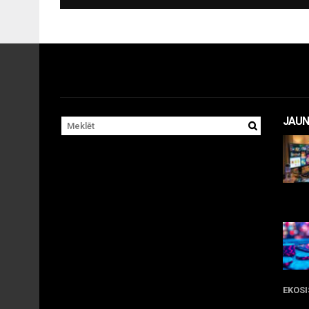
JAUN
11 
EKOS
05 