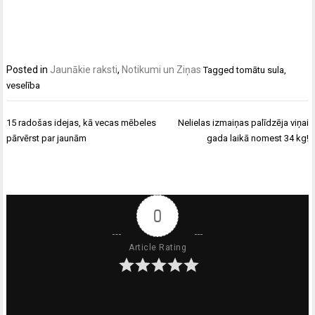
Posted in
Jaunākie raksti
,
Notikumi un Ziņas
Tagged
tomātu sula
,
veselība
Ziņu
15 radošas idejas, kā vecas mēbeles
Nelielas izmaiņas palīdzēja viņai
izvēlne
pārvērst par jaunām
gada laikā nomest 34 kg!
0
Article Rating