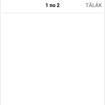
1 no 2
TĀLĀK