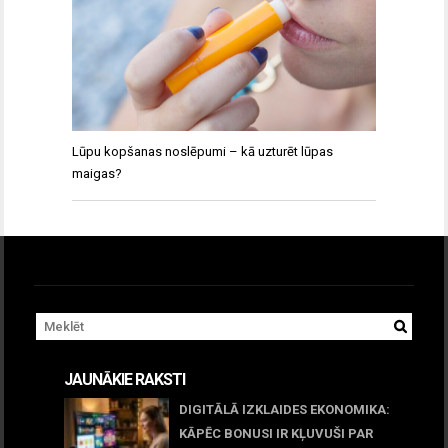
Lūpu kopšanas noslēpumi – kā uzturēt lūpas
maigas?
JAUNĀKIE RAKSTI
DIGITĀLĀ IZKLAIDES EKONOMIKA:
KĀPĒC BONUSI IR KĻUVUŠI PAR