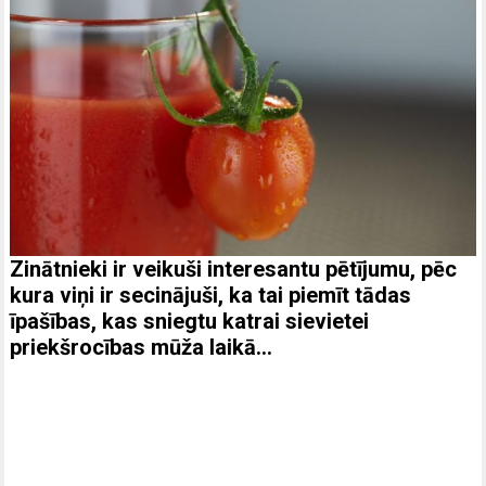
Zinātnieki ir veikuši interesantu pētījumu, pēc
kura viņi ir secinājuši, ka tai piemīt tādas
īpašības, kas sniegtu katrai sievietei
priekšrocības mūža laikā…