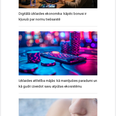
Digitālā izklaides ekonomika: kāpēc bonusi ir
kļuvuši par normu tiešsaistē
Izklaides attīstība mājās: kā mainījušies paradumi un
kā gudri izveidot savu atpūtas ekosistēmu