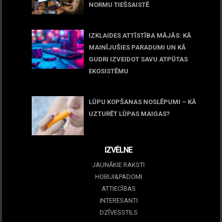
NORMU TIEŠSAISTĒ
11 jūnijs, 2026
IZKLAIDES ATTĪSTĪBA MĀJĀS: KĀ
MAINĪJUŠIES PARADUMI UN KĀ
GUDRI IZVEIDOT SAVU ATPŪTAS
EKOSISTĒMU
05 maijs, 2026
LŪPU KOPŠANAS NOSLĒPUMI – KĀ
UZTURĒT LŪPAS MAIGAS?
09 marts, 2026
IZVĒLNE
JAUNĀKIE RAKSTI
HOBIJI&PADOMI
ATTIECĪBAS
INTERESANTI
DZĪVESSTILS