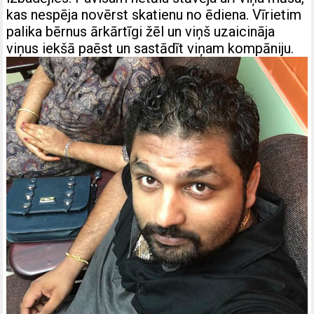
kas nespēja novērst skatienu no ēdiena. Vīrietim
palika bērnus ārkārtīgi žēl un viņš uzaicināja
viņus iekšā paēst un sastādīt viņam kompāniju.