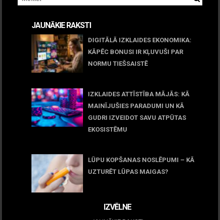
JAUNĀKIE RAKSTI
DIGITĀLĀ IZKLAIDES EKONOMIKA:
KĀPĒC BONUSI IR KĻUVUŠI PAR
NORMU TIEŠSAISTĒ
11 jūnijs, 2026
IZKLAIDES ATTĪSTĪBA MĀJĀS: KĀ
MAINĪJUŠIES PARADUMI UN KĀ
GUDRI IZVEIDOT SAVU ATPŪTAS
EKOSISTĒMU
05 maijs, 2026
LŪPU KOPŠANAS NOSLĒPUMI – KĀ
UZTURĒT LŪPAS MAIGAS?
09 marts, 2026
IZVĒLNE