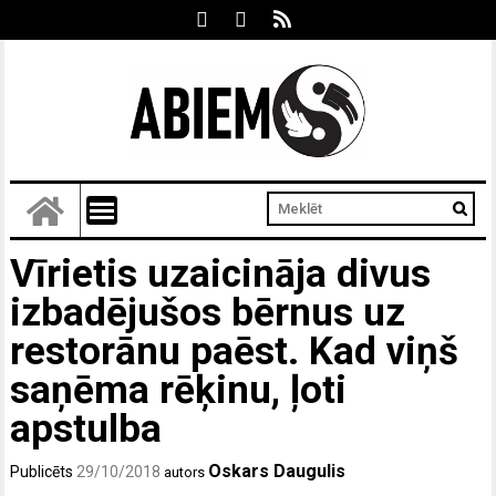
Vīrietis uzaicināja divus
izbadējušos bērnus uz
restorānu paēst. Kad viņš
saņēma rēķinu, ļoti
apstulba
Oskars Daugulis
Publicēts
29/10/2018
autors