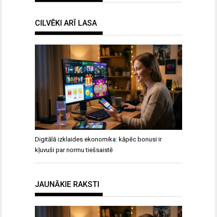
CILVĒKI ARĪ LASA
Digitālā izklaides ekonomika: kāpēc bonusi ir
kļuvuši par normu tiešsaistē
JAUNĀKIE RAKSTI