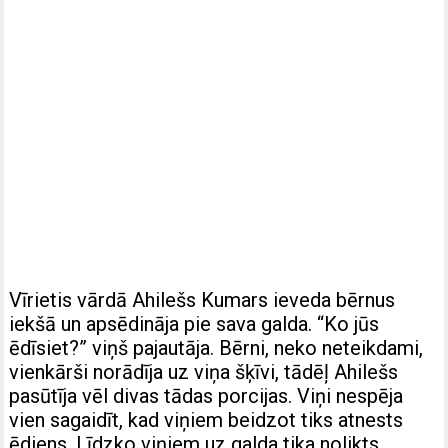
Vīrietis vārdā Ahilešs Kumars ieveda bērnus
iekšā un apsēdināja pie sava galda. “Ko jūs
ēdīsiet?” viņš pajautāja. Bērni, neko neteikdami,
vienkārši norādīja uz viņa šķīvi, tādēļ Ahilešs
pasūtīja vēl divas tādas porcijas. Viņi nespēja
vien sagaidīt, kad viņiem beidzot tiks atnests
ēdiens. Līdzko viņiem uz galda tika nolikts