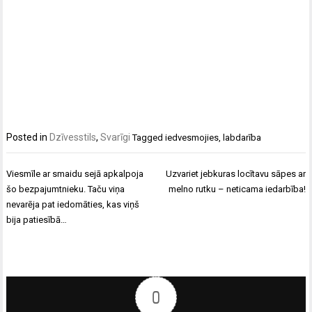
Posted in
Dzīvesstils
,
Svarīgi
Tagged
iedvesmojies
,
labdarība
Ziņu
Viesmīle ar smaidu sejā apkalpoja
Uzvariet jebkuras locītavu sāpes ar
izvēlne
šo bezpajumtnieku. Taču viņa
melno rutku – neticama iedarbība!
nevarēja pat iedomāties, kas viņš
bija patiesībā…
0