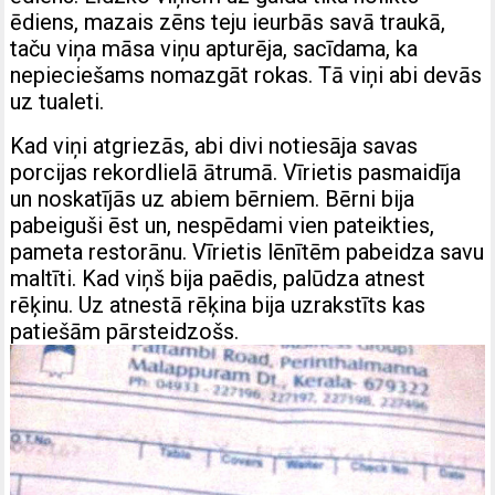
ēdiens, mazais zēns teju ieurbās savā traukā,
taču viņa māsa viņu apturēja, sacīdama, ka
nepieciešams nomazgāt rokas. Tā viņi abi devās
uz tualeti.
Kad viņi atgriezās, abi divi notiesāja savas
porcijas rekordlielā ātrumā. Vīrietis pasmaidīja
un noskatījās uz abiem bērniem. Bērni bija
pabeiguši ēst un, nespēdami vien pateikties,
pameta restorānu. Vīrietis lēnītēm pabeidza savu
maltīti. Kad viņš bija paēdis, palūdza atnest
rēķinu. Uz atnestā rēķina bija uzrakstīts kas
patiešām pārsteidzošs.