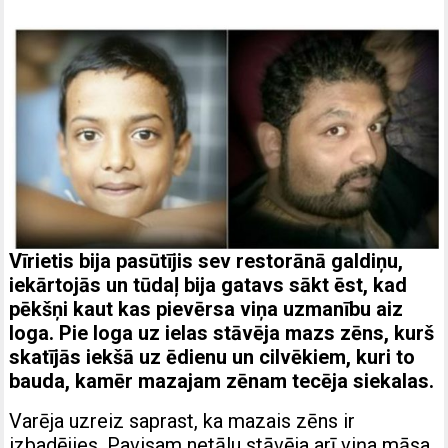
Vīrietis bija pasūtījis sev restorānā galdiņu,
iekārtojās un tūdaļ bija gatavs sākt ēst, kad
pēkšņi kaut kas pievērsa viņa uzmanību aiz
loga. Pie loga uz ielas stāvēja mazs zēns, kurš
skatījās iekšā uz ēdienu un cilvēkiem, kuri to
bauda, kamēr mazajam zēnam tecēja siekalas.
Varēja uzreiz saprast, ka mazais zēns ir
izbadējies. Pavisam netālu stāvēja arī viņa māsa,