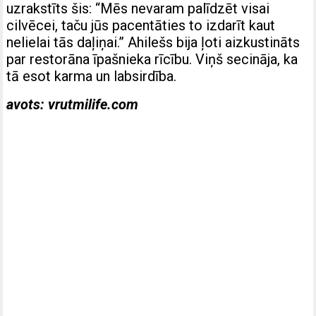
uzrakstīts šis: “Mēs nevaram palīdzēt visai
cilvēcei, taču jūs pacentāties to izdarīt kaut
nelielai tās daļiņai.” Ahilešs bija ļoti aizkustināts
par restorāna īpašnieka rīcību. Viņš secināja, ka
tā esot karma un labsirdība.
avots: vrutmilife.com