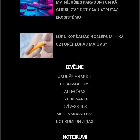
MAINĪJUŠIES PARADUMI UN KĀ
GUDRI IZVEIDOT SAVU ATPŪTAS
EKOSISTĒMU
05 maijs, 2026
LŪPU KOPŠANAS NOSLĒPUMI – KĀ
UZTURĒT LŪPAS MAIGAS?
09 marts, 2026
IZVĒLNE
JAUNĀKIE RAKSTI
HOBIJI&PADOMI
ATTIECĪBAS
INTERESANTI
DZĪVESSTILS
MODE&SKAISTUMS
NOTIKUMI UN ZIŅAS
NOTEIKUMI