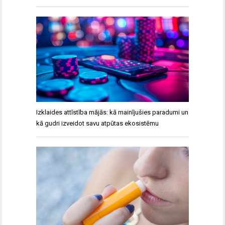
Izklaides attīstība mājās: kā mainījušies paradumi un
kā gudri izveidot savu atpūtas ekosistēmu