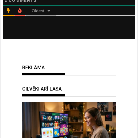
2
COMMENTS
Oldest
REKLĀMA
CILVĒKI ARĪ LASA