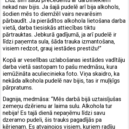
”Līdz šim šādu precedentu ar darbiniekiem
nekad nav bijis. Ja šajā pudelē arī bija alkohols,
šodien mēs to diemžēl vairs nevarēsim
pārbaudīt. Ja pierādītos alkohola lietošana darba
vietā, darba tiesiskās attiecības tiktu
pārtrauktas. Jebkurā gadījumā, ja arī pudelē ir
līdzi paņemta sula, šāda trauka izmantošana,
visiem redzot, grauj iestādes prestižu!”
Kopā ar veselības uzlabošanas iestādes vadītāju
darba vietā sastopam to pašu medmāsu, kura
iemūžināta aculiecinieka foto. Viņa skaidro, ka
nekāda alkohola pudelē nav bijis, tas ir muļķīgs
pārpratums.
Dagnija, medmāsa: “Mēs darbā bijā uztaisījušas
zemeņu dzērienu ar laima sulu. Alkohola tur
nebija! Es tajā dienā nepaņēmu līdzi savu
dzeramo pudeli, šis trauks pagadījās pa
ķērienam. Es atvainojos visiem, kuriem radīju