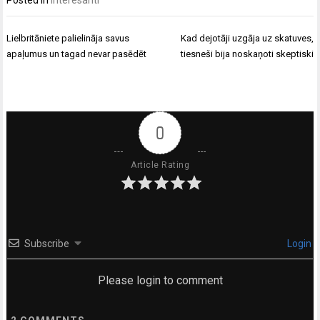
Posted in
Interesanti
Ziņu
Lielbritāniete palielināja savus
Kad dejotāji uzgāja uz skatuves,
izvēlne
apaļumus un tagad nevar pasēdēt
tiesneši bija noskaņoti skeptiski
0
Article Rating
Subscribe
Login
Please login to comment