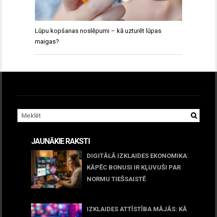
Lūpu kopšanas noslēpumi – kā uzturēt lūpas
maigas?
JAUNĀKIE RAKSTI
DIGITĀLĀ IZKLAIDES EKONOMIKA:
KĀPĒC BONUSI IR KĻUVUŠI PAR
NORMU TIEŠSAISTĒ
11 jūnijs, 2026
IZKLAIDES ATTĪSTĪBA MĀJĀS: KĀ