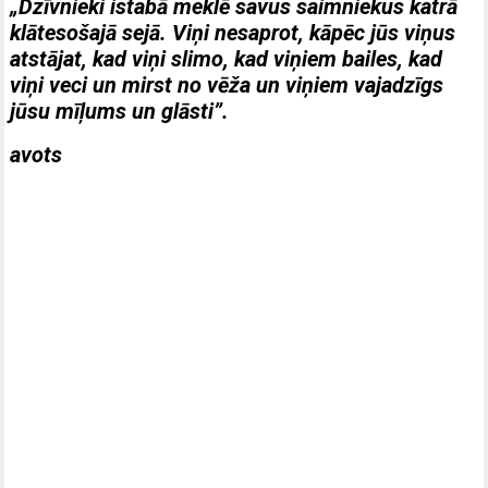
„Dzīvnieki istabā meklē savus saimniekus katrā
klātesošajā sejā. Viņi nesaprot, kāpēc jūs viņus
atstājat, kad viņi slimo, kad viņiem bailes, kad
viņi veci un mirst no vēža un viņiem vajadzīgs
jūsu mīļums un glāsti”.
avots