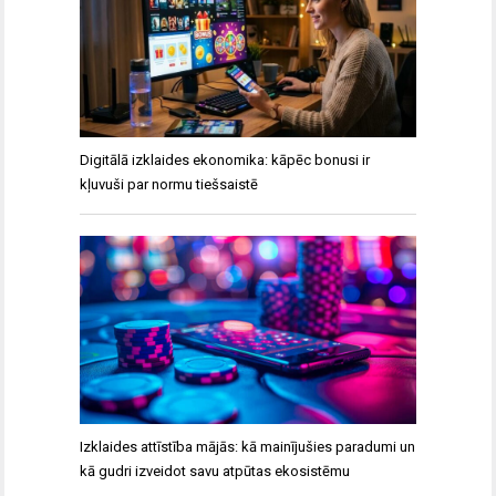
Digitālā izklaides ekonomika: kāpēc bonusi ir
kļuvuši par normu tiešsaistē
Izklaides attīstība mājās: kā mainījušies paradumi un
kā gudri izveidot savu atpūtas ekosistēmu