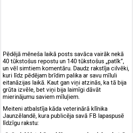
Pēdējā mēneša laikā posts savāca vairāk nekā
40 tūkstošus repostu un 140 tūkstošus „patīk”,
un vēl simtiem komentāru. Daudz rakstīja cilvēki,
kuri līdz pēdējam brīdim palika ar savu mīluli
eitanāzijas laikā. Kaut gan viņi atzinās, ka tā bija
grūta izvēle, bet viņi bija laimīgi dāvāt
mierinājumu saviem mīluļiem.
Meiteni atbalstīja kāda veterinārā klīnika
Jaunzēlandē, kura publicēja savā FB lapaspusē
līdzīgu rakstu: