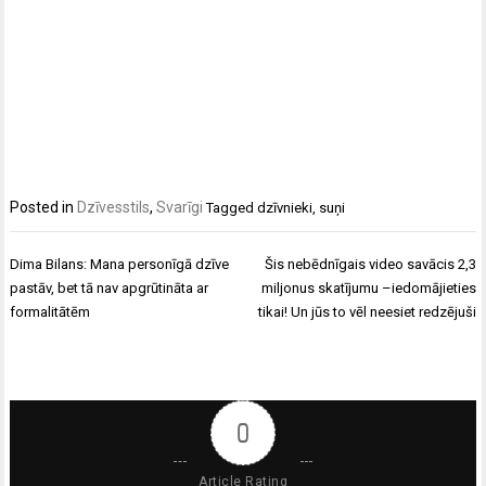
Posted in
Dzīvesstils
,
Svarīgi
Tagged
dzīvnieki
,
suņi
Ziņu
Dima Bilans: Mana personīgā dzīve
Šis nebēdnīgais video savācis 2,3
izvēlne
pastāv, bet tā nav apgrūtināta ar
miljonus skatījumu –iedomājieties
formalitātēm
tikai! Un jūs to vēl neesiet redzējuši
0
Article Rating