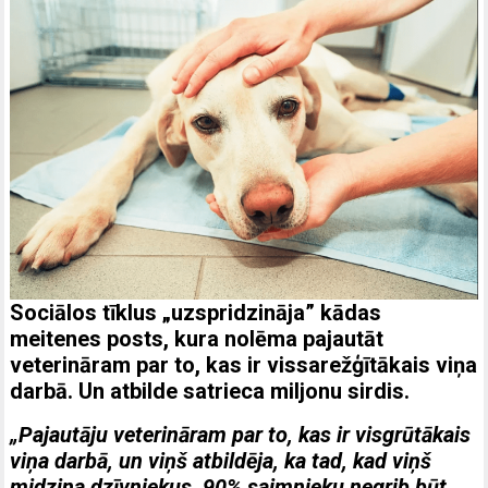
Sociālos tīklus „uzspridzināja” kādas
meitenes posts, kura nolēma pajautāt
veterināram par to, kas ir vissarežģītākais viņa
darbā. Un atbilde satrieca miljonu sirdis.
„Pajautāju veterināram par to, kas ir visgrūtākais
viņa darbā, un viņš atbildēja, ka tad, kad viņš
midzina dzīvniekus, 90% saimnieku negrib būt