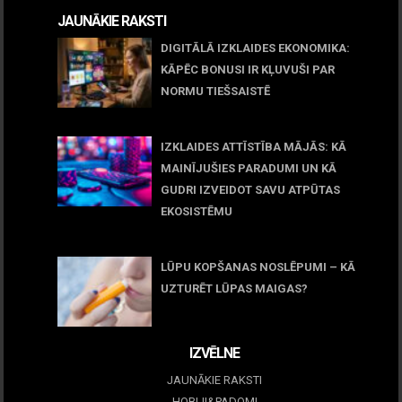
JAUNĀKIE RAKSTI
DIGITĀLĀ IZKLAIDES EKONOMIKA:
KĀPĒC BONUSI IR KĻUVUŠI PAR
NORMU TIEŠSAISTĒ
11 jūnijs, 2026
IZKLAIDES ATTĪSTĪBA MĀJĀS: KĀ
MAINĪJUŠIES PARADUMI UN KĀ
GUDRI IZVEIDOT SAVU ATPŪTAS
EKOSISTĒMU
05 maijs, 2026
LŪPU KOPŠANAS NOSLĒPUMI – KĀ
UZTURĒT LŪPAS MAIGAS?
09 marts, 2026
IZVĒLNE
JAUNĀKIE RAKSTI
HOBIJI&PADOMI