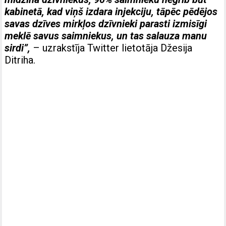
kabinetā, kad viņš izdara injekciju, tāpēc pēdējos
savas dzīves mirkļos dzīvnieki parasti izmisīgi
meklē savus saimniekus, un tas salauza manu
sirdi”,
– uzrakstīja Twitter lietotāja Džesija
Ditriha.