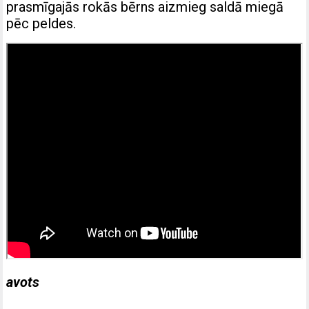
prasmīgajās rokās bērns aizmieg saldā miegā
pēc peldes.
avots