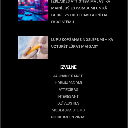
IZKLAIDES ATTĪSTĪBA MĀJĀS: KĀ
MAINĪJUŠIES PARADUMI UN KĀ
GUDRI IZVEIDOT SAVU ATPŪTAS
EKOSISTĒMU
05 maijs, 2026
LŪPU KOPŠANAS NOSLĒPUMI – KĀ
UZTURĒT LŪPAS MAIGAS?
09 marts, 2026
IZVĒLNE
JAUNĀKIE RAKSTI
HOBIJI&PADOMI
ATTIECĪBAS
INTERESANTI
DZĪVESSTILS
MODE&SKAISTUMS
NOTIKUMI UN ZIŅAS