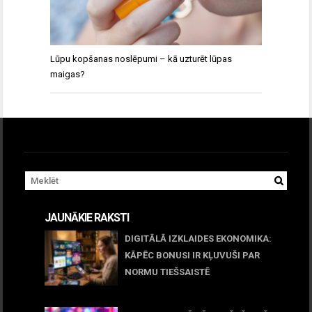
Lūpu kopšanas noslēpumi – kā uzturēt lūpas
maigas?
JAUNĀKIE RAKSTI
DIGITĀLĀ IZKLAIDES EKONOMIKA:
KĀPĒC BONUSI IR KĻUVUŠI PAR
NORMU TIEŠSAISTĒ
11 jūnijs, 2026