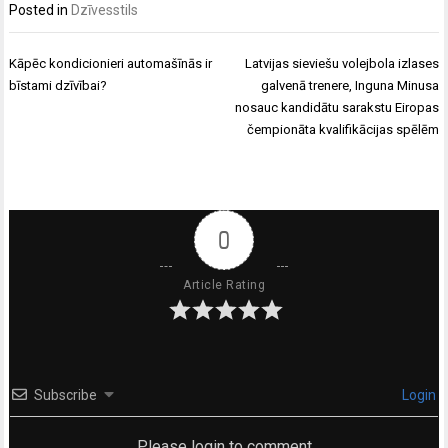
Posted in
Dzīvesstils
Ziņu
Kāpēc kondicionieri automašīnās ir
Latvijas sieviešu volejbola izlases
izvēlne
bīstami dzīvībai?
galvenā trenere, Inguna Minusa
nosauc kandidātu sarakstu Eiropas
čempionāta kvalifikācijas spēlēm
0
Article Rating
Subscribe
Login
Please login to comment