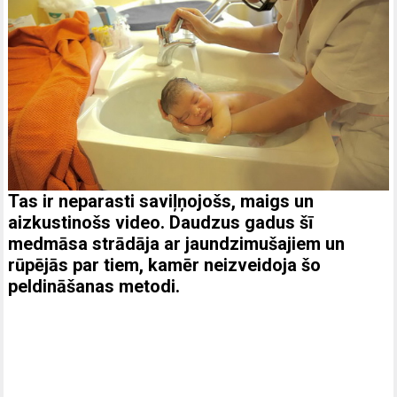
Tas ir neparasti saviļņojošs, maigs un
aizkustinošs video. Daudzus gadus šī
medmāsa strādāja ar jaundzimušajiem un
rūpējās par tiem, kamēr neizveidoja šo
peldināšanas metodi.