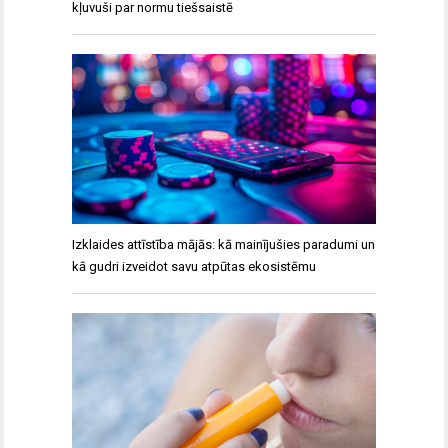
kļuvuši par normu tiešsaistē
Izklaides attīstība mājās: kā mainījušies paradumi un
kā gudri izveidot savu atpūtas ekosistēmu