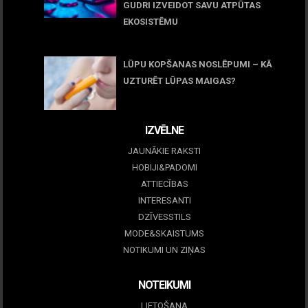
GUDRI IZVEIDOT SAVU ATPŪTAS
EKOSISTĒMU
05 maijs, 2026
LŪPU KOPŠANAS NOSLĒPUMI – KĀ
UZTURĒT LŪPAS MAIGAS?
09 marts, 2026
IZVĒLNE
JAUNĀKIE RAKSTI
HOBIJI&PADOMI
ATTIECĪBAS
INTERESANTI
DZĪVESSTILS
MODE&SKAISTUMS
NOTIKUMI UN ZIŅAS
NOTEIKUMI
LIETOŠANA