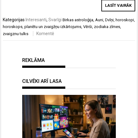
LASĪT VAIRĀK
Kategorijas
Interesanti
,
Svarīgi
Birkas
astroloģija
,
Auni
,
Dvīņi
,
horoskopi
,
horoskops
,
planētu un zvaigžņu izkārtojums
,
Vērši
,
zodiaka zīmes
,
Komentē
zvaigznu tulks
REKLĀMA
CILVĒKI ARĪ LASA