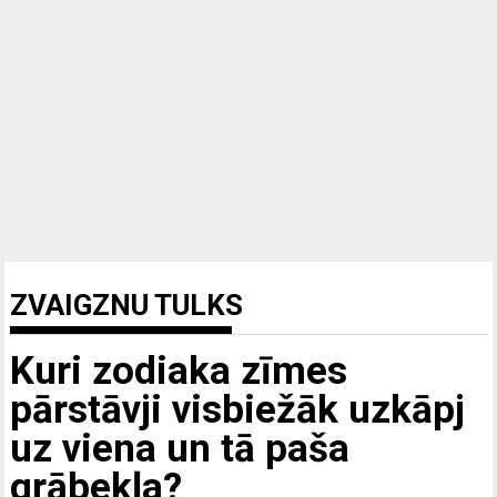
ZVAIGZNU TULKS
Kuri zodiaka zīmes
pārstāvji visbiežāk uzkāpj
uz viena un tā paša
grābekļa?