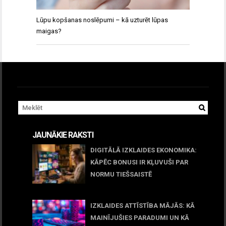
Lūpu kopšanas noslēpumi – kā uzturēt lūpas
maigas?
JAUNĀKIE RAKSTI
DIGITĀLĀ IZKLAIDES EKONOMIKA:
KĀPĒC BONUSI IR KĻUVUŠI PAR
NORMU TIEŠSAISTĒ
11 jūnijs, 2026
IZKLAIDES ATTĪSTĪBA MĀJĀS: KĀ
MAINĪJUŠIES PARADUMI UN KĀ