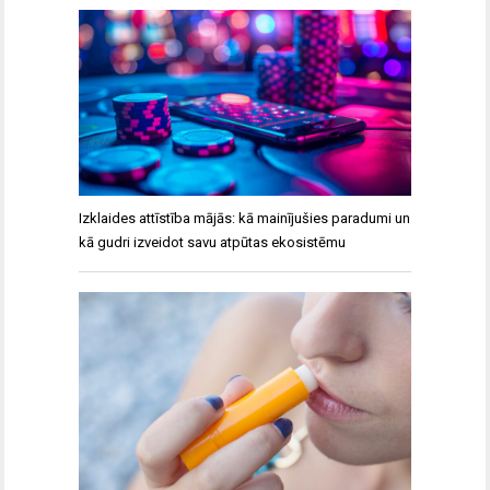
Izklaides attīstība mājās: kā mainījušies paradumi un
kā gudri izveidot savu atpūtas ekosistēmu