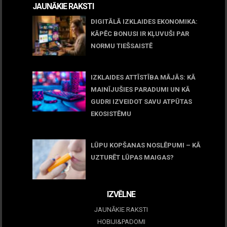
JAUNĀKIE RAKSTI
DIGITĀLĀ IZKLAIDES EKONOMIKA:
KĀPĒC BONUSI IR KĻUVUŠI PAR
NORMU TIEŠSAISTĒ
11 jūnijs, 2026
IZKLAIDES ATTĪSTĪBA MĀJĀS: KĀ
MAINĪJUŠIES PARADUMI UN KĀ
GUDRI IZVEIDOT SAVU ATPŪTAS
EKOSISTĒMU
05 maijs, 2026
LŪPU KOPŠANAS NOSLĒPUMI – KĀ
UZTURĒT LŪPAS MAIGAS?
09 marts, 2026
IZVĒLNE
JAUNĀKIE RAKSTI
HOBIJI&PADOMI