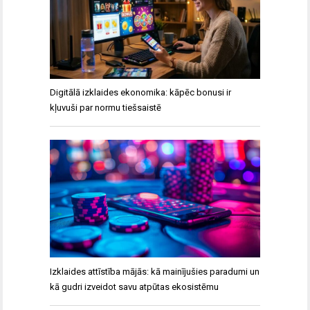
Digitālā izklaides ekonomika: kāpēc bonusi ir
kļuvuši par normu tiešsaistē
Izklaides attīstība mājās: kā mainījušies paradumi un
kā gudri izveidot savu atpūtas ekosistēmu