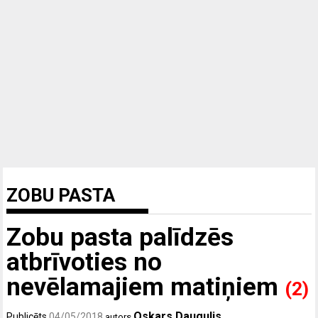
ZOBU PASTA
Zobu pasta palīdzēs
atbrīvoties no
nevēlamajiem matiņiem
(2)
Oskars Daugulis
Publicēts
04/05/2018
autors