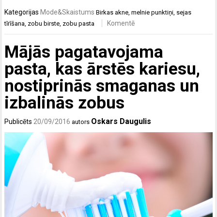
Kategorijas
Mode&Skaistums
Birkas
akne
,
melnie punktiņi
,
sejas
Komentē
tīrīšana
,
zobu birste
,
zobu pasta
Mājās pagatavojama
pasta, kas ārstēs kariesu,
nostiprinās smaganas un
izbalinās zobus
Oskars Daugulis
Publicēts
20/09/2016
autors