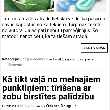
Interneta dzīlēs atradu lielisku veidu, kā pasargāt
savus kāpostus no kaitēkļiem. Turpmāk teksts
no autora. Ja es pati nebūtu pamēģinājusi šo
metodi, nenoticētu, ka tā tiešām strādā.
LASĪT VAIRĀK
Kategorijas
Hobiji&Padomi
Birkas
kaitēkļi
,
kāposti
,
zobu pasta
Komentē
Kā tikt vaļā no melnajiem
punktiņiem: tīrīšana ar
zobu birstītes palīdzību
Oskars Daugulis
Publicēts
07/02/2017
autors