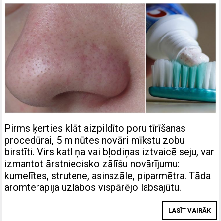
Pirms ķerties klāt aizpildīto poru tīrīšanas
procedūrai, 5 minūtes novāri mīkstu zobu
birstīti. Virs katliņa vai bļodiņas iztvaicē seju, var
izmantot ārstniecisko zālīšu novārījumu:
kumelītes, strutene, asinszāle, piparmētra. Tāda
aromterapija uzlabos vispārējo labsajūtu.
LASĪT VAIRĀK