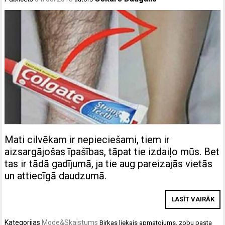
Mati cilvēkam ir nepieciešami, tiem ir
aizsargājošas īpašības, tāpat tie izdaiļo mūs. Bet
tas ir tādā gadījumā, ja tie aug pareizajās vietās
un attiecīgā daudzumā.
LASĪT VAIRĀK
Kategorijas
Mode&Skaistums
Birkas
liekais apmatojums
,
zobu pasta