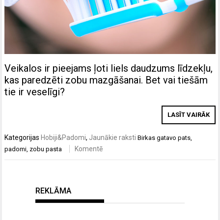
Veikalos ir pieejams ļoti liels daudzums līdzekļu,
kas paredzēti zobu mazgāšanai. Bet vai tiešām
tie ir veselīgi?
LASĪT VAIRĀK
Kategorijas
Hobiji&Padomi
,
Jaunākie raksti
Birkas
gatavo pats
,
Komentē
padomi
,
zobu pasta
REKLĀMA