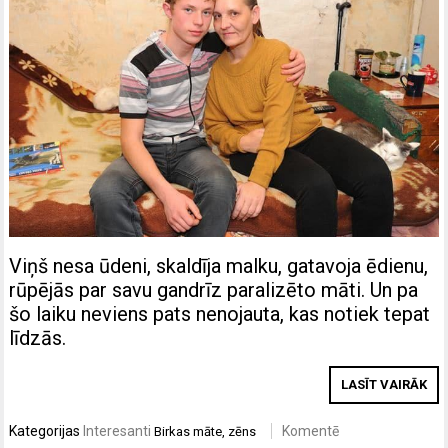
Viņš nesa ūdeni, skaldīja malku, gatavoja ēdienu,
rūpējās par savu gandrīz paralizēto māti. Un pa
šo laiku neviens pats nenojauta, kas notiek tepat
līdzās.
LASĪT VAIRĀK
Kategorijas
Interesanti
Komentē
Birkas
māte
,
zēns