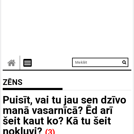
ZĒNS
Puisīt, vai tu jau sen dzīvo
manā vasarnīcā? Ēd arī
šeit kaut ko? Kā tu šeit
nokļuvi?
(3)