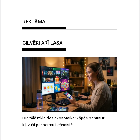
REKLĀMA
CILVĒKI ARĪ LASA
Digitālā izklaides ekonomika: kāpēc bonusi ir
kļuvuši par normu tiešsaistē