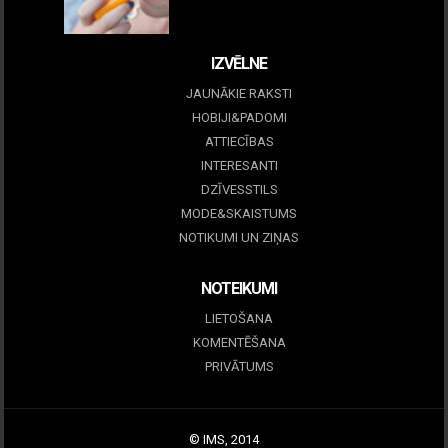
09 marts, 2026
IZVĒLNE
JAUNĀKIE RAKSTI
HOBIJI&PADOMI
ATTIECĪBAS
INTERESANTI
DZĪVESSTILS
MODE&SKAISTUMS
NOTIKUMI UN ZIŅAS
NOTEIKUMI
LIETOŠANA
KOMENTĒŠANA
PRIVĀTUMS
© IMS, 2014