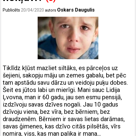
Oskars Daugulis
Publicēts
20/04/2020
autors
Tiklīdz kļūst mazliet siltāks, es pārceļos uz
šejieni, sakopju māju un zemes gabalu, bet pēc
tam apstādu savu dārzu un veidoju puķu dobes.
Šeit es jūtos labi un mierīgi. Mani sauc Lidija
Ļvovna, man ir 60 gadu, jau sen esmu pensijā,
izdzīvoju savas dzīves nogali. Jau 10 gadus
dzīvoju viena, bez vīra, bez bērniem, bez
draudzenēm. Bērniem ir savas lietas darāmas,
savas ģimenes, kas dzīvo citās pilsētās, vīrs
nomira, viss, kas man palika ir mana…