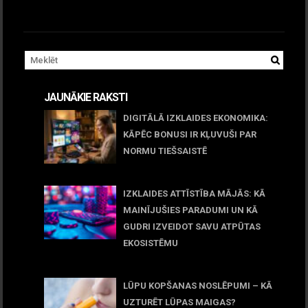
JAUNĀKIE RAKSTI
DIGITĀLĀ IZKLAIDES EKONOMIKA:
KĀPĒC BONUSI IR KĻUVUŠI PAR
NORMU TIEŠSAISTĒ
11 jūnijs, 2026
IZKLAIDES ATTĪSTĪBA MĀJĀS: KĀ
MAINĪJUŠIES PARADUMI UN KĀ
GUDRI IZVEIDOT SAVU ATPŪTAS
EKOSISTĒMU
05 maijs, 2026
LŪPU KOPŠANAS NOSLĒPUMI – KĀ
UZTURĒT LŪPAS MAIGAS?