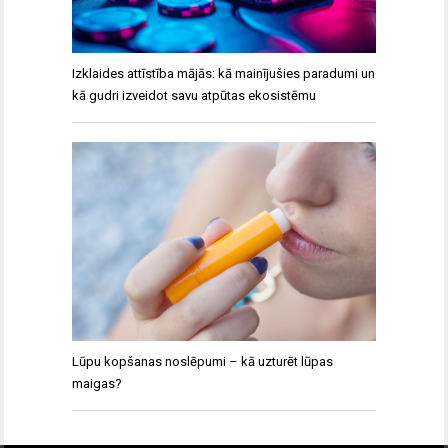
Izklaides attīstība mājās: kā mainījušies paradumi un
kā gudri izveidot savu atpūtas ekosistēmu
Lūpu kopšanas noslēpumi – kā uzturēt lūpas
maigas?