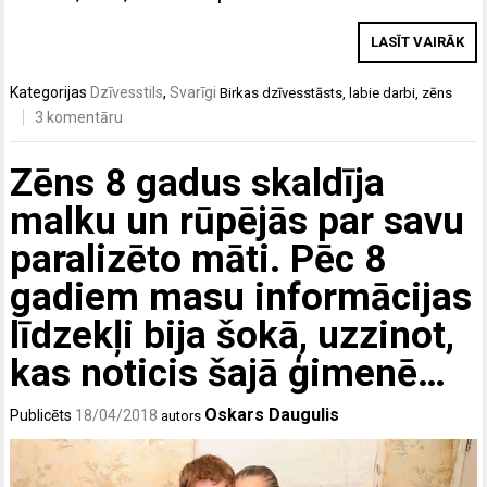
LASĪT VAIRĀK
Kategorijas
Dzīvesstils
,
Svarīgi
Birkas
dzīvesstāsts
,
labie darbi
,
zēns
3 komentāru
Zēns 8 gadus skaldīja
malku un rūpējās par savu
paralizēto māti. Pēc 8
gadiem masu informācijas
līdzekļi bija šokā, uzzinot,
kas noticis šajā ģimenē…
Oskars Daugulis
Publicēts
18/04/2018
autors