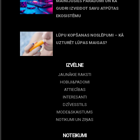
MAINĪJUŠIES PARADUMI UN KĀ
GUDRI IZVEIDOT SAVU ATPŪTAS
EKOSISTĒMU
05 maijs, 2026
LŪPU KOPŠANAS NOSLĒPUMI – KĀ
UZTURĒT LŪPAS MAIGAS?
09 marts, 2026
IZVĒLNE
JAUNĀKIE RAKSTI
HOBIJI&PADOMI
ATTIECĪBAS
INTERESANTI
DZĪVESSTILS
MODE&SKAISTUMS
NOTIKUMI UN ZIŅAS
NOTEIKUMI