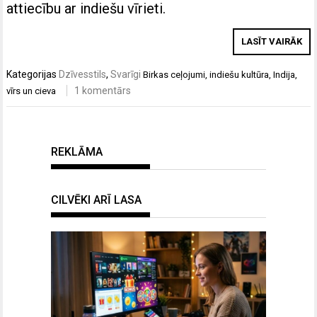
attiecību ar indiešu vīrieti.
LASĪT VAIRĀK
Kategorijas
Dzīvesstils
,
Svarīgi
Birkas
ceļojumi
,
indiešu kultūra
,
Indija
,
1 komentārs
vīrs un cieva
REKLĀMA
CILVĒKI ARĪ LASA