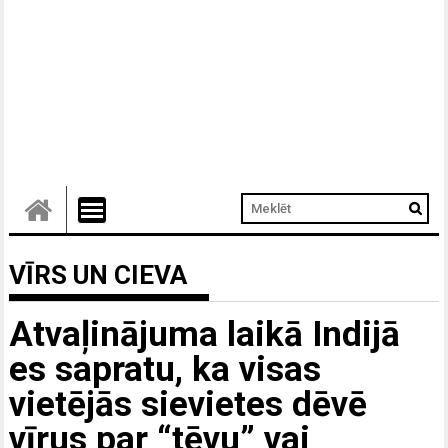
VĪRS UN CIEVA
Atvaļinājuma laikā Indijā
es sapratu, ka visas
vietējās sievietes dēvē
vīrus par “tēvu” vai