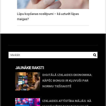
Lūpu kopšanas noslēpumi – kā uzturēt lūpas
maigas?
JAUNĀKIE RAKSTI
DIGITĀLĀ IZKLAIDES EKONOMIKA:
KĀPĒC BONUSI IR KĻUVUŠI PAR
NORMU TIEŠSAISTĒ
11 jūnijs, 2026
IZKLAIDES ATTĪSTĪBA MĀJĀS: KĀ