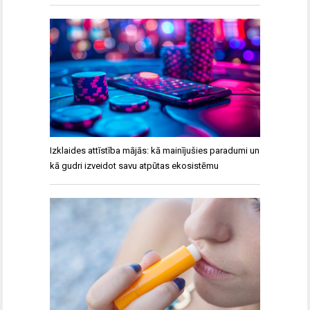
Izklaides attīstība mājās: kā mainījušies paradumi un
kā gudri izveidot savu atpūtas ekosistēmu