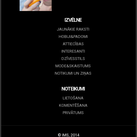
09 marts, 2026
IZVĒLNE
JAUNĀKIE RAKSTI
HOBIJI&PADOMI
ATTIECĪBAS
INTERESANTI
DZĪVESSTILS
MODE&SKAISTUMS
NOTIKUMI UN ZIŅAS
NOTEIKUMI
LIETOŠANA
KOMENTĒŠANA
PRIVĀTUMS
© IMS, 2014