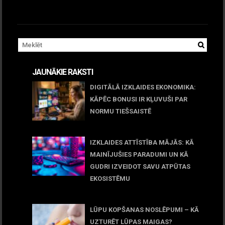
JAUNĀKIE RAKSTI
DIGITĀLĀ IZKLAIDES EKONOMIKA:
KĀPĒC BONUSI IR KĻUVUŠI PAR
NORMU TIEŠSAISTĒ
11 jūnijs, 2026
IZKLAIDES ATTĪSTĪBA MĀJĀS: KĀ
MAINĪJUŠIES PARADUMI UN KĀ
GUDRI IZVEIDOT SAVU ATPŪTAS
EKOSISTĒMU
05 maijs, 2026
LŪPU KOPŠANAS NOSLĒPUMI – KĀ
UZTURĒT LŪPAS MAIGAS?