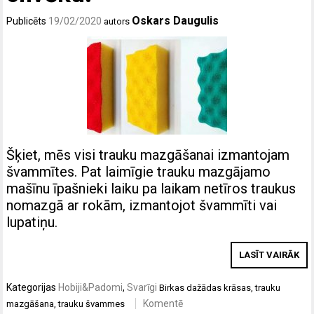
Oskars Daugulis
Publicēts
19/02/2020
autors
Šķiet, mēs visi trauku mazgāšanai izmantojam
švammītes. Pat laimīgie trauku mazgājamo
mašīnu īpašnieki laiku pa laikam netīros traukus
nomazgā ar rokām, izmantojot švammīti vai
lupatiņu.
LASĪT VAIRĀK
Kategorijas
Hobiji&Padomi
,
Svarīgi
Birkas
dažādas krāsas
,
trauku
Komentē
mazgāšana
,
trauku švammes