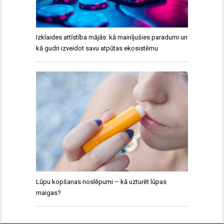
Izklaides attīstība mājās: kā mainījušies paradumi un
kā gudri izveidot savu atpūtas ekosistēmu
Lūpu kopšanas noslēpumi – kā uzturēt lūpas
maigas?