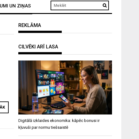
UMI UN ZIŅAS
REKLĀMA
CILVĒKI ARĪ LASA
RĀK
Digitālā izklaides ekonomika: kāpēc bonusi ir
kļuvuši par normu tiešsaistē