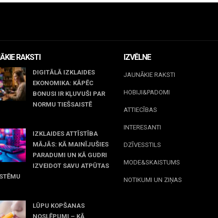
ĀKIE RAKSTI
IZVĒLNE
DIGITĀLĀ IZKLAIDES
JAUNĀKIE RAKSTI
EKONOMIKA: KĀPĒC
HOBIJI&PADOMI
BONUSI IR KĻUVUŠI PAR
NORMU TIEŠSAISTĒ
ATTIECĪBAS
jūnijs, 2026
INTERESANTI
IZKLAIDES ATTĪSTĪBA
MĀJĀS: KĀ MAINĪJUŠIES
DZĪVESSTILS
PARADUMI UN KĀ GUDRI
MODE&SKAISTUMS
IZVEIDOT SAVU ATPŪTAS
ISTĒMU
NOTIKUMI UN ZIŅAS
 maijs, 2026
LŪPU KOPŠANAS
NOSLĒPUMI – KĀ