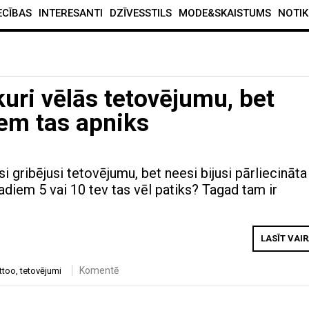
ECĪBAS
INTERESANTI
DZĪVESSTILS
MODE&SKAISTUMS
NOTIK
kuri vēlās tetovējumu, bet
iem tas apniks
si gribējusi tetovējumu, bet neesi bijusi pārliecināta
adiem 5 vai 10 tev tas vēl patiks? Tagad tam ir
LASĪT VAI
Komentē
ttoo
,
tetovējumi