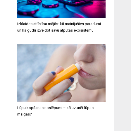
Izklaides attīstība mājās: kā mainījušies paradumi
un kā gudri izveidot savu atpūtas ekosistēmu
Lūpu kopšanas noslēpumi – kā uzturēt lūpas
maigas?