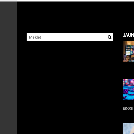
JAUN
11 
EKOS
05