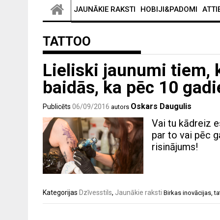
JAUNĀKIE RAKSTI
HOBIJI&PADOMI
ATTI
TATTOO
Lieliski jaunumi tiem, 
baidās, ka pēc 10 gad
Oskars Daugulis
Publicēts
06/09/2016
autors
Vai tu kādreiz e
par to vai pēc g
risinājums!
Kategorijas
Dzīvesstils
,
Jaunākie raksti
Birkas
inovācijas
,
ta