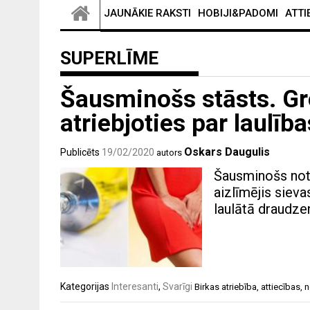
JAUNĀKIE RAKSTI
HOBIJI&PADOMI
ATTI
SUPERLĪME
Šausminošs stāsts. Gre
atriebjoties par laulī
Oskars Daugulis
Publicēts
19/02/2020
autors
Šausminošs notik
aizlīmējis sieva
laulātā draudzen
Kategorijas
Interesanti
,
Svarīgi
Birkas
atriebība
,
attiecības
,
n