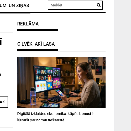
UMI UN ZIŅAS
REKLĀMA
i
CILVĒKI ARĪ LASA
a
RĀK
Digitālā izklaides ekonomika: kāpēc bonusi ir
kļuvuši par normu tiešsaistē