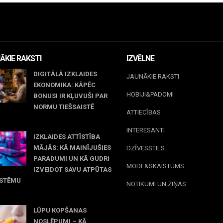
ĀKIE RAKSTI
IZVĒLNE
DIGITĀLĀ IZKLAIDES
JAUNĀKIE RAKSTI
EKONOMIKA: KĀPĒC
HOBIJI&PADOMI
BONUSI IR KĻUVUŠI PAR
NORMU TIEŠSAISTĒ
ATTIECĪBAS
jūnijs, 2026
INTERESANTI
IZKLAIDES ATTĪSTĪBA
MĀJĀS: KĀ MAINĪJUŠIES
DZĪVESSTILS
PARADUMI UN KĀ GUDRI
MODE&SKAISTUMS
IZVEIDOT SAVU ATPŪTAS
ISTĒMU
NOTIKUMI UN ZIŅAS
 maijs, 2026
LŪPU KOPŠANAS
NOSLĒPUMI – KĀ