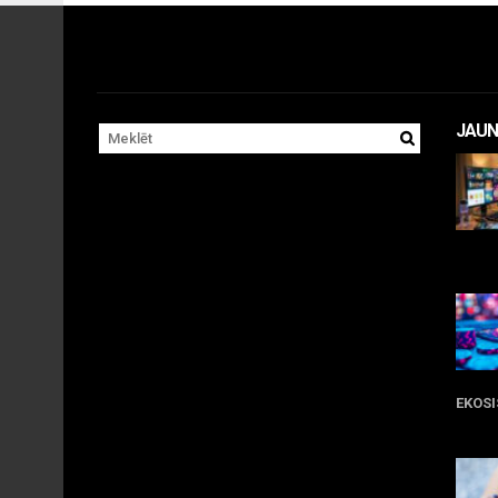
JAUN
11 
EKOS
05