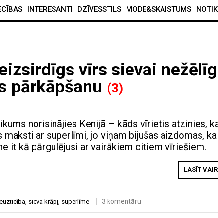
ECĪBAS
INTERESANTI
DZĪVESSTILS
MODE&SKAISTUMS
NOTIK
izsirdīgs vīrs sievai nežēlīg
bas pārkāpšanu
(3)
ums norisinājies Kenijā – kāds vīrietis atzinies, k
s maksti ar superlīmi, jo viņam bijušas aizdomas, ka
e it kā pārgulējusi ar vairākiem citiem vīriešiem.
LASĪT VAI
3 komentāru
euzticība
,
sieva krāpj
,
superlīme