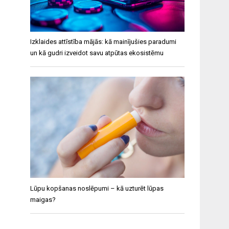
Izklaides attīstība mājās: kā mainījušies paradumi
un kā gudri izveidot savu atpūtas ekosistēmu
Lūpu kopšanas noslēpumi – kā uzturēt lūpas
maigas?