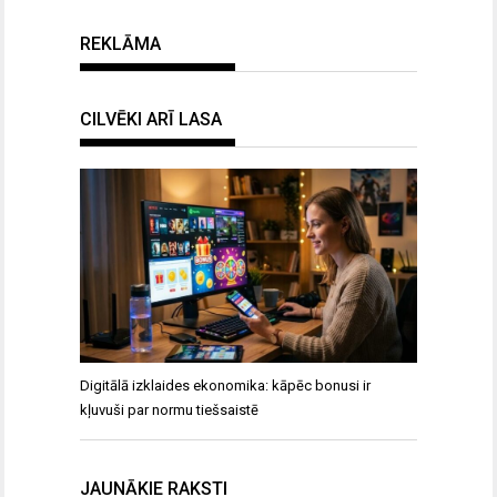
REKLĀMA
CILVĒKI ARĪ LASA
Digitālā izklaides ekonomika: kāpēc bonusi ir
kļuvuši par normu tiešsaistē
JAUNĀKIE RAKSTI