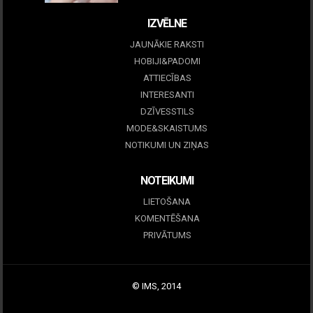
IZVĒLNE
JAUNĀKIE RAKSTI
HOBIJI&PADOMI
ATTIECĪBAS
INTERESANTI
DZĪVESSTILS
MODE&SKAISTUMS
NOTIKUMI UN ZIŅAS
NOTEIKUMI
LIETOŠANA
KOMENTĒŠANA
PRIVĀTUMS
© IMS, 2014
|
Profitmag by