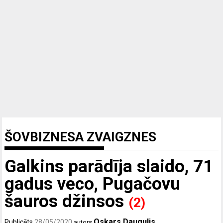
ŠOVBIZNESA ZVAIGZNES
Galkins parādīja slaido, 71
gadus veco, Pugačovu
šauros džinsos
(2)
Oskars Daugulis
Publicēts
28/05/2020
autors