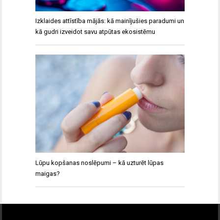
Izklaides attīstība mājās: kā mainījušies paradumi un
kā gudri izveidot savu atpūtas ekosistēmu
Lūpu kopšanas noslēpumi – kā uzturēt lūpas
maigas?