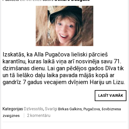
Izskatās, ka Alla Pugačova lieliski pārcieš
karantīnu, kuras laikā viņa arī nosvinēja savu 71.
dzimšanas dienu. Lai gan pēdējos gados Dīva tik
un tā lielāko daļu laika pavada mājās kopā ar
gandrīz 7 gadus vecajiem dvīņiem Hariju un Lizu.
LASĪT VAIRĀK
Kategorijas
Dzīvesstils
,
Svarīgi
Birkas
Galkins
,
Pugačova
,
šovbiznesa
2 komentāru
zvaigznes