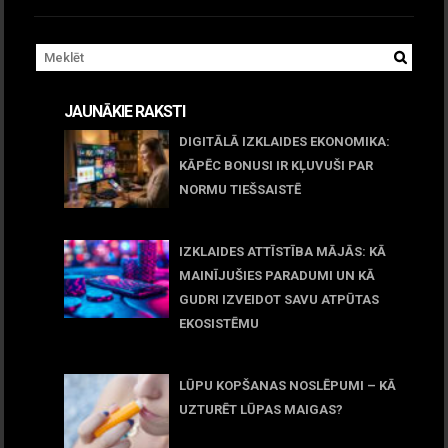
JAUNĀKIE RAKSTI
DIGITĀLĀ IZKLAIDES EKONOMIKA:
KĀPĒC BONUSI IR KĻUVUŠI PAR
NORMU TIEŠSAISTĒ
11 jūnijs, 2026
IZKLAIDES ATTĪSTĪBA MĀJĀS: KĀ
MAINĪJUŠIES PARADUMI UN KĀ
GUDRI IZVEIDOT SAVU ATPŪTAS
EKOSISTĒMU
05 maijs, 2026
LŪPU KOPŠANAS NOSLĒPUMI – KĀ
UZTURĒT LŪPAS MAIGAS?
09 marts, 2026