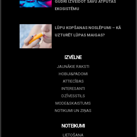
GUDRI IZVEIDOT SAVU ATPŪTAS
EKOSISTĒMU
05 maijs, 2026
LŪPU KOPŠANAS NOSLĒPUMI – KĀ
UZTURĒT LŪPAS MAIGAS?
09 marts, 2026
IZVĒLNE
JAUNĀKIE RAKSTI
HOBIJI&PADOMI
ATTIECĪBAS
INTERESANTI
DZĪVESSTILS
MODE&SKAISTUMS
NOTIKUMI UN ZIŅAS
NOTEIKUMI
LIETOŠANA