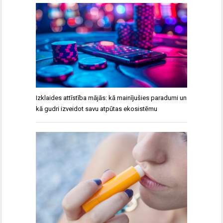
Izklaides attīstība mājās: kā mainījušies paradumi un
kā gudri izveidot savu atpūtas ekosistēmu