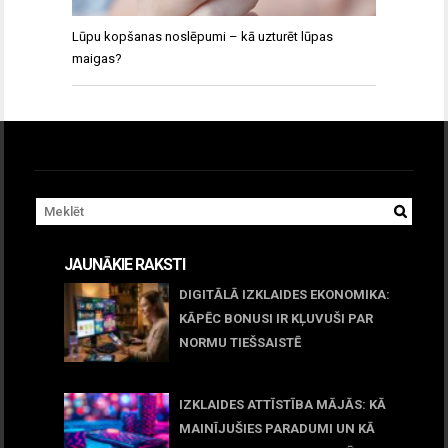
Lūpu kopšanas noslēpumi – kā uzturēt lūpas
maigas?
JAUNĀKIE RAKSTI
DIGITĀLĀ IZKLAIDES EKONOMIKA:
KĀPĒC BONUSI IR KĻUVUŠI PAR
NORMU TIEŠSAISTĒ
11 jūnijs, 2026
IZKLAIDES ATTĪSTĪBA MĀJĀS: KĀ
MAINĪJUŠIES PARADUMI UN KĀ