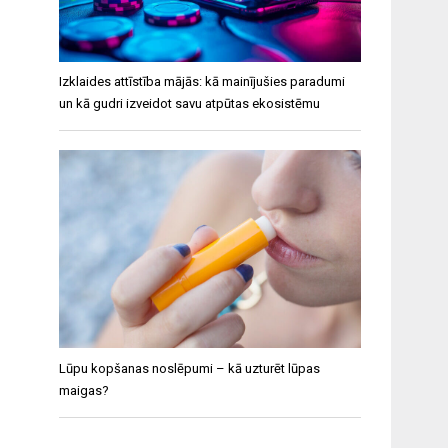
Izklaides attīstība mājās: kā mainījušies paradumi
un kā gudri izveidot savu atpūtas ekosistēmu
Lūpu kopšanas noslēpumi – kā uzturēt lūpas
maigas?