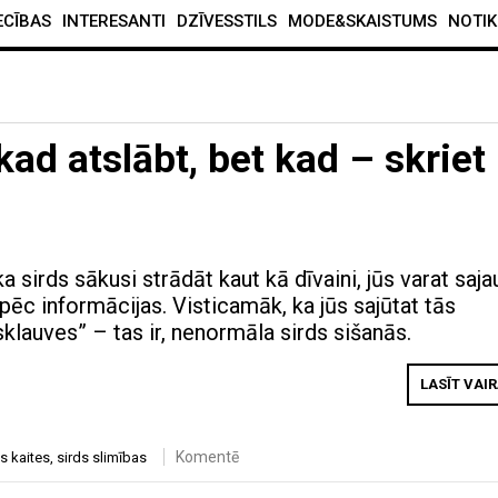
ECĪBAS
INTERESANTI
DZĪVESSTILS
MODE&SKAISTUMS
NOTIK
 kad atslābt, bet kad – skriet
ka sirds sākusi strādāt kaut kā dīvaini, jūs varat saja
pēc informācijas. Visticamāk, ka jūs sajūtat tās
klauves” – tas ir, nenormāla sirds sišanās.
LASĪT VAI
Komentē
ds kaites
,
sirds slimības