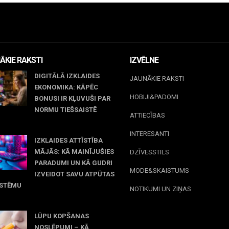
ĀKIE RAKSTI
IZVĒLNE
DIGITĀLĀ IZKLAIDES
JAUNĀKIE RAKSTI
EKONOMIKA: KĀPĒC
HOBIJI&PADOMI
BONUSI IR KĻUVUŠI PAR
NORMU TIEŠSAISTĒ
ATTIECĪBAS
jūnijs, 2026
INTERESANTI
IZKLAIDES ATTĪSTĪBA
MĀJĀS: KĀ MAINĪJUŠIES
DZĪVESSTILS
PARADUMI UN KĀ GUDRI
MODE&SKAISTUMS
IZVEIDOT SAVU ATPŪTAS
ISTĒMU
NOTIKUMI UN ZIŅAS
 maijs, 2026
LŪPU KOPŠANAS
NOSLĒPUMI – KĀ