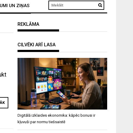
UMI UN ZIŅAS
REKLĀMA
CILVĒKI ARĪ LASA
ukt
RĀK
Digitālā izklaides ekonomika: kāpēc bonusi ir
kļuvuši par normu tiešsaistē