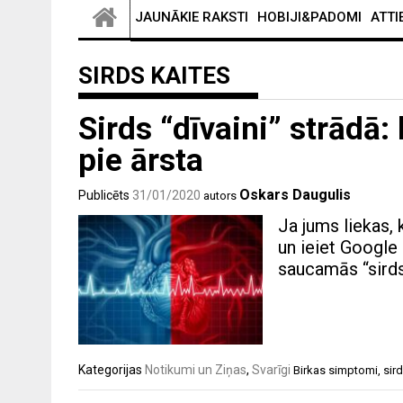
JAUNĀKIE RAKSTI
HOBIJI&PADOMI
ATTI
SIRDS KAITES
Sirds “dīvaini” strādā:
pie ārsta
Oskars Daugulis
Publicēts
31/01/2020
autors
Ja jums liekas, 
un ieiet Google 
saucamās “sirds
Kategorijas
Notikumi un Ziņas
,
Svarīgi
Birkas
simptomi
,
sir