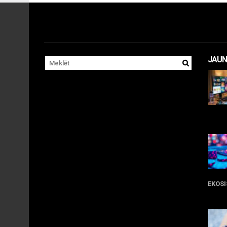
JAUN
11 
EKOS
05