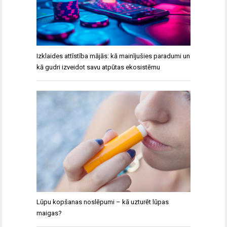
Izklaides attīstība mājās: kā mainījušies paradumi un
kā gudri izveidot savu atpūtas ekosistēmu
Lūpu kopšanas noslēpumi – kā uzturēt lūpas
maigas?