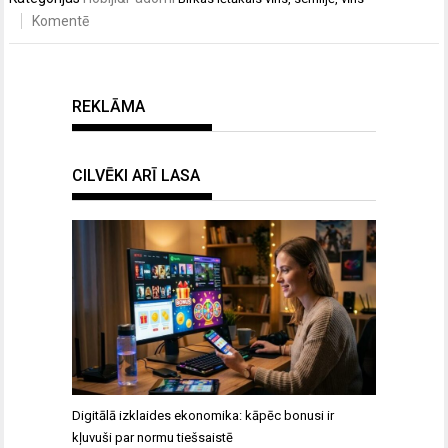
Komentē
REKLĀMA
CILVĒKI ARĪ LASA
Digitālā izklaides ekonomika: kāpēc bonusi ir
kļuvuši par normu tiešsaistē