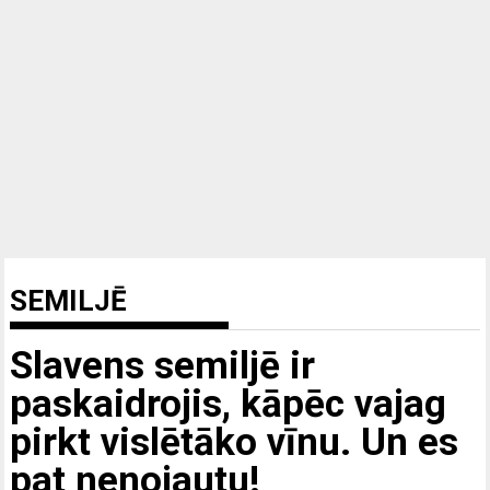
SEMILJĒ
Slavens semiljē ir
paskaidrojis, kāpēc vajag
pirkt vislētāko vīnu. Un es
pat nenojautu!