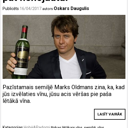
Oskars Daugulis
Publicēts
16/04/2017
autors
Pazīstamais semiljē Marks Oldmans zina, ka, kad
jūs izvēlaties vīnu, jūsu acis vēršas pie paša
lētākā vīna.
LASĪT VAIRĀK
Kategorijas
Hobiji&Padomi
Birkas
lētākais vīns
,
semiljē
,
vīns