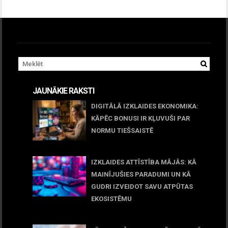
JAUNĀKIE RAKSTI
DIGITĀLĀ IZKLAIDES EKONOMIKA:
KĀPĒC BONUSI IR KĻUVUŠI PAR
NORMU TIEŠSAISTĒ
11 jūnijs, 2026
IZKLAIDES ATTĪSTĪBA MĀJĀS: KĀ
MAINĪJUŠIES PARADUMI UN KĀ
GUDRI IZVEIDOT SAVU ATPŪTAS
EKOSISTĒMU
05 maijs, 2026