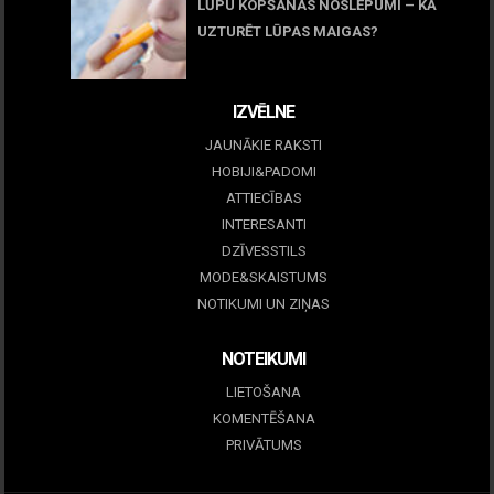
LŪPU KOPŠANAS NOSLĒPUMI – KĀ
UZTURĒT LŪPAS MAIGAS?
09 marts, 2026
IZVĒLNE
JAUNĀKIE RAKSTI
HOBIJI&PADOMI
ATTIECĪBAS
INTERESANTI
DZĪVESSTILS
MODE&SKAISTUMS
NOTIKUMI UN ZIŅAS
NOTEIKUMI
LIETOŠANA
KOMENTĒŠANA
PRIVĀTUMS