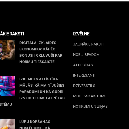
ĀKIE RAKSTI
IZVĒLNE
DIGITĀLĀ IZKLAIDES
JAUNĀKIE RAKSTI
EKONOMIKA: KĀPĒC
HOBIJI&PADOMI
BONUSI IR KĻUVUŠI PAR
NORMU TIEŠSAISTĒ
ATTIECĪBAS
jūnijs, 2026
INTERESANTI
IZKLAIDES ATTĪSTĪBA
MĀJĀS: KĀ MAINĪJUŠIES
DZĪVESSTILS
PARADUMI UN KĀ GUDRI
MODE&SKAISTUMS
IZVEIDOT SAVU ATPŪTAS
ISTĒMU
NOTIKUMI UN ZIŅAS
 maijs, 2026
LŪPU KOPŠANAS
NOSLĒPUMI – KĀ