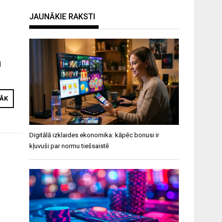
JAUNĀKIE RAKSTI
u
RĀK
Digitālā izklaides ekonomika: kāpēc bonusi ir
kļuvuši par normu tiešsaistē