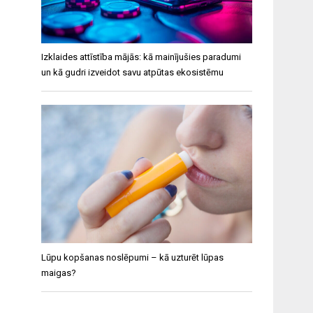
Izklaides attīstība mājās: kā mainījušies paradumi
un kā gudri izveidot savu atpūtas ekosistēmu
Lūpu kopšanas noslēpumi – kā uzturēt lūpas
maigas?