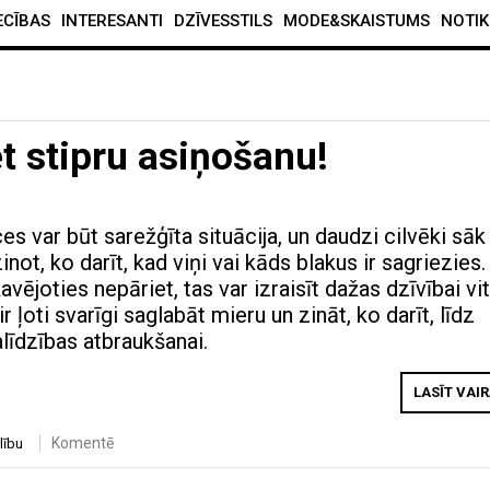
ECĪBAS
INTERESANTI
DZĪVESSTILS
MODE&SKAISTUMS
NOTIK
t stipru asiņošanu!
s var būt sarežģīta situācija, un daudzi cilvēki sāk
inot, ko darīt, kad viņi vai kāds blakus ir sagriezies.
vējoties nepāriet, tas var izraisīt dažas dzīvībai vit
r ļoti svarīgi saglabāt mieru un zināt, ko darīt, līdz
līdzības atbraukšanai.
LASĪT VAI
Komentē
lību