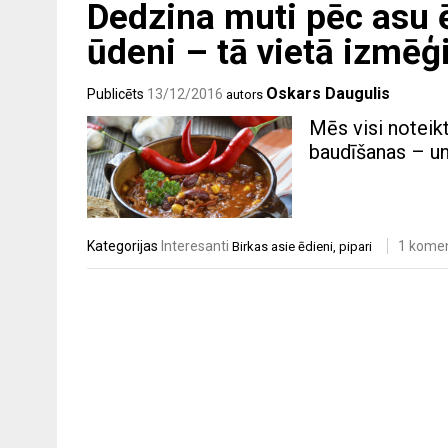
Dedzina muti pēc asu 
ūdeni – tā vietā izmēģ
Oskars Daugulis
Publicēts
13/12/2016
autors
Mēs visi noteik
baudīšanas – un 
Kategorijas
Interesanti
1 kome
Birkas
asie ēdieni
,
pipari