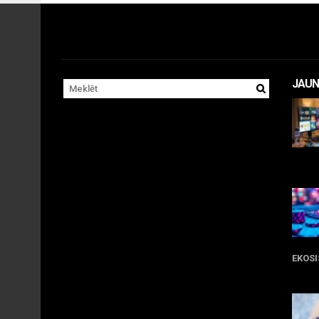
JAUN
11 
EKOS
05