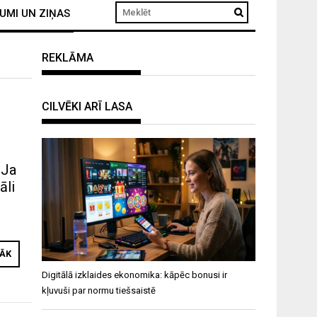
UMI UN ZIŅAS
REKLĀMA
CILVĒKI ARĪ LASA
 Ja
āli
RĀK
Digitālā izklaides ekonomika: kāpēc bonusi ir
kļuvuši par normu tiešsaistē