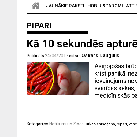
JAUNĀKIE RAKSTI
HOBIJI&PADOMI
ATTI
PIPARI
Kā 10 sekundēs apturē
Oskars Daugulis
Publicēts
24/04/2017
autors
Asiņojošas brūce
krist panikā, nez
ievainojums neka
svarīgas sekas, i
medicīniskās pa
Kategorijas
Notikumi un Ziņas
Birkas
asiņošana
,
pipari
,
vese