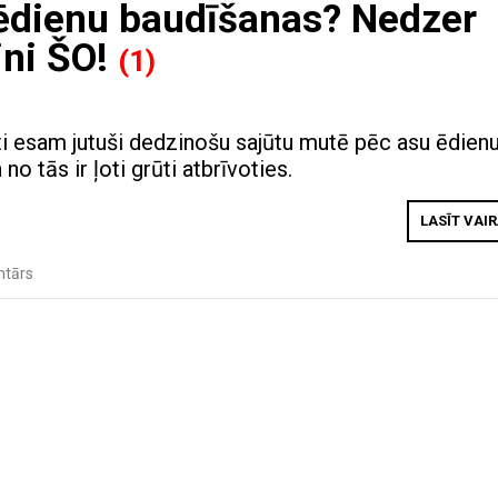
ēdienu baudīšanas? Nedzer
ini ŠO!
(1)
ti esam jutuši dedzinošu sajūtu mutē pēc asu ēdien
no tās ir ļoti grūti atbrīvoties.
LASĪT VAI
ntārs