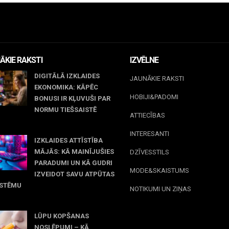
ĀKIE RAKSTI
IZVĒLNE
DIGITĀLĀ IZKLAIDES
JAUNĀKIE RAKSTI
EKONOMIKA: KĀPĒC
HOBIJI&PADOMI
BONUSI IR KĻUVUŠI PAR
NORMU TIEŠSAISTĒ
ATTIECĪBAS
jūnijs, 2026
INTERESANTI
IZKLAIDES ATTĪSTĪBA
MĀJĀS: KĀ MAINĪJUŠIES
DZĪVESSTILS
PARADUMI UN KĀ GUDRI
MODE&SKAISTUMS
IZVEIDOT SAVU ATPŪTAS
ISTĒMU
NOTIKUMI UN ZIŅAS
 maijs, 2026
LŪPU KOPŠANAS
NOSLĒPUMI – KĀ