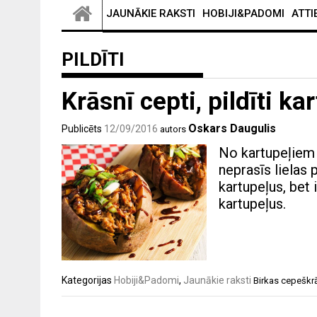
JAUNĀKIE RAKSTI
HOBIJI&PADOMI
ATTI
PILDĪTI
Krāsnī cepti, pildīti k
Oskars Daugulis
Publicēts
12/09/2016
autors
No kartupeļiem 
neprasīs lielas 
kartupeļus, bet i
kartupeļus.
Kategorijas
Hobiji&Padomi
,
Jaunākie raksti
Birkas
cepeškr