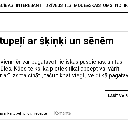
ECĪBAS
INTERESANTI
DZĪVESSTILS
MODE&SKAISTUMS
NOTIK
artupeļi ar šķiņķi un sēnēm
vienmēr var pagatavot lieliskas pusdienas, un tas
pūles. Kāds teiks, ka pietiek tikai apcept vai vārīt
r arī izsmalcināti, taču tikpat viegli, veidi kā pagata
LASĪT VAI
Komentē
āsnī
,
kartupeļi
,
pildīti
,
recepte