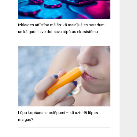
Izklaides attīstība mājās: kā mainījušies paradumi
un kā gudri izveidot savu atpūtas ekosistēmu
Lūpu kopšanas noslēpumi – kā uzturēt lūpas
maigas?