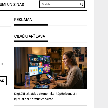
UMI UN ZIŅAS
REKLĀMA
CILVĒKI ARĪ LASA
vot
RĀK
Digitālā izklaides ekonomika: kāpēc bonusi ir
kļuvuši par normu tiešsaistē